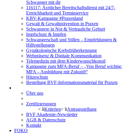
Schwanger mit dir
116117: Ärztlicher Bereitschaftsdienst mit 24/7-
Erreichbarkeit und Terminservice
KBV-Kampagne #Praxenland
Gewalt & Gewaltprävention in Praxen
Schwangere in Not & Vertrauliche Geburt
Impfschutz & Impfen
Schwangerschaft und Stillen – Empfehlungen &
Hilfestellungen
Gynäkologische Krebsfrüherkennung
Webpräsenz & Digitale Kommunikation
Telemedizin mit dem Kinderwunschkonsil
Kampagne zum MFA-Beruf – „Von Beruf wichtig:
MFA – Ausbildung mit Zukunft“
Hitzeschutz
Bestellung BVF-Informationsmaterial für Praxen
BVF Akademie
Über uns
Veranstaltungskalender
Zertifizierungen
< li
Kriterien
< li
Antragsstellung
BVF Akademie-Newsletter
AGB & Datenschutz
Kontakt
FOKO