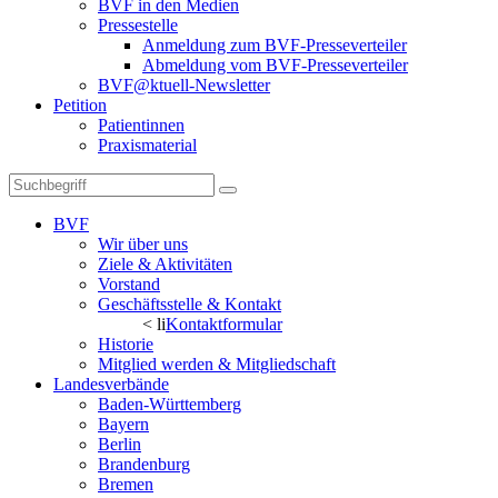
BVF in den Medien
Pressestelle
Anmeldung zum BVF-Presseverteiler
Abmeldung vom BVF-Presseverteiler
BVF@ktuell-Newsletter
Petition
Patientinnen
Praxismaterial
BVF
Wir über uns
Ziele & Aktivitäten
Vorstand
Geschäftsstelle & Kontakt
< li
Kontaktformular
Historie
Mitglied werden & Mitgliedschaft
Landesverbände
Baden-Württemberg
Bayern
Berlin
Brandenburg
Bremen