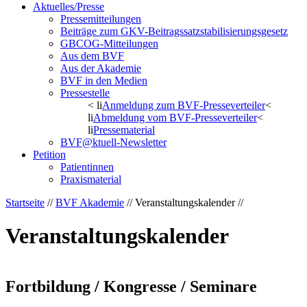
Aktuelles/Presse
Pressemitteilungen
Beiträge zum GKV-Beitragssatzstabilisierungsgesetz
GBCOG-Mitteilungen
Aus dem BVF
Aus der Akademie
BVF in den Medien
Pressestelle
< li
Anmeldung zum BVF-Presseverteiler
<
li
Abmeldung vom BVF-Presseverteiler
<
li
Pressematerial
BVF@ktuell-Newsletter
Petition
Patientinnen
Praxismaterial
Startseite
//
BVF Akademie
// Veranstaltungskalender //
Veranstaltungskalender
Fortbildung / Kongresse / Seminare