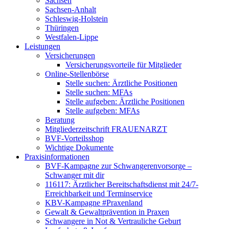
Sachsen
Sachsen-Anhalt
Schleswig-Holstein
Thüringen
Westfalen-Lippe
Leistungen
Versicherungen
Versicherungsvorteile für Mitglieder
Online-Stellenbörse
Stelle suchen: Ärztliche Positionen
Stelle suchen: MFAs
Stelle aufgeben: Ärztliche Positionen
Stelle aufgeben: MFAs
Beratung
Mitgliederzeitschrift FRAUENARZT
BVF-Vorteilsshop
Wichtige Dokumente
Praxisinformationen
BVF-Kampagne zur Schwangerenvorsorge –
Schwanger mit dir
116117: Ärztlicher Bereitschaftsdienst mit 24/7-
Erreichbarkeit und Terminservice
KBV-Kampagne #Praxenland
Gewalt & Gewaltprävention in Praxen
Schwangere in Not & Vertrauliche Geburt