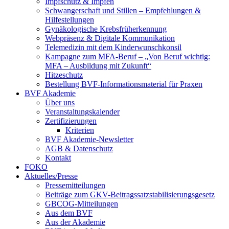
Impfschutz & Impfen
Schwangerschaft und Stillen – Empfehlungen &
Hilfestellungen
Gynäkologische Krebsfrüherkennung
Webpräsenz & Digitale Kommunikation
Telemedizin mit dem Kinderwunschkonsil
Kampagne zum MFA-Beruf – „Von Beruf wichtig:
MFA – Ausbildung mit Zukunft“
Hitzeschutz
Bestellung BVF-Informationsmaterial für Praxen
BVF Akademie
Über uns
Veranstaltungskalender
Zertifizierungen
Kriterien
BVF Akademie-Newsletter
AGB & Datenschutz
Kontakt
FOKO
Aktuelles/Presse
Pressemitteilungen
Beiträge zum GKV-Beitragssatzstabilisierungsgesetz
GBCOG-Mitteilungen
Aus dem BVF
Aus der Akademie