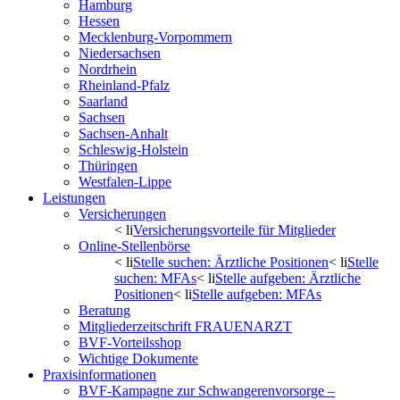
Hamburg
Hessen
Mecklenburg-Vorpommern
Niedersachsen
Nordrhein
Rheinland-Pfalz
Saarland
Sachsen
Sachsen-Anhalt
Schleswig-Holstein
Thüringen
Westfalen-Lippe
Leistungen
Versicherungen
< li
Versicherungsvorteile für Mitglieder
Online-Stellenbörse
< li
Stelle suchen: Ärztliche Positionen
< li
Stelle
suchen: MFAs
< li
Stelle aufgeben: Ärztliche
Positionen
< li
Stelle aufgeben: MFAs
Beratung
Mitgliederzeitschrift FRAUENARZT
BVF-Vorteilsshop
Wichtige Dokumente
Praxisinformationen
BVF-Kampagne zur Schwangerenvorsorge –