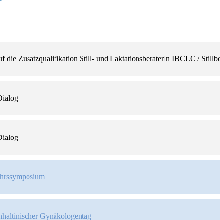
f die Zusatzqualifikation Still- und LaktationsberaterIn IBCLC / Stillbe
Dialog
Dialog
jahrssymposium
haltinischer Gynäkologentag