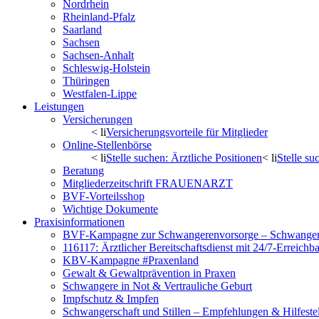
Nordrhein
Rheinland-Pfalz
Saarland
Sachsen
Sachsen-Anhalt
Schleswig-Holstein
Thüringen
Westfalen-Lippe
Leistungen
Versicherungen
< li
Versicherungsvorteile für Mitglieder
Online-Stellenbörse
< li
Stelle suchen: Ärztliche Positionen
< li
Stelle s
Beratung
Mitgliederzeitschrift FRAUENARZT
BVF-Vorteilsshop
Wichtige Dokumente
Praxisinformationen
BVF-Kampagne zur Schwangerenvorsorge – Schwanger 
116117: Ärztlicher Bereitschaftsdienst mit 24/7-Erreichb
KBV-Kampagne #Praxenland
Gewalt & Gewaltprävention in Praxen
Schwangere in Not & Vertrauliche Geburt
Impfschutz & Impfen
Schwangerschaft und Stillen – Empfehlungen & Hilfeste