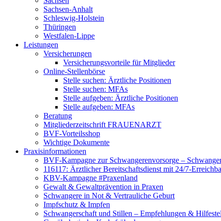
Sachsen
Sachsen-Anhalt
Schleswig-Holstein
Thüringen
Westfalen-Lippe
Leistungen
Versicherungen
Versicherungsvorteile für Mitglieder
Online-Stellenbörse
Stelle suchen: Ärztliche Positionen
Stelle suchen: MFAs
Stelle aufgeben: Ärztliche Positionen
Stelle aufgeben: MFAs
Beratung
Mitgliederzeitschrift FRAUENARZT
BVF-Vorteilsshop
Wichtige Dokumente
Praxisinformationen
BVF-Kampagne zur Schwangerenvorsorge – Schwanger 
116117: Ärztlicher Bereitschaftsdienst mit 24/7-Erreichb
KBV-Kampagne #Praxenland
Gewalt & Gewaltprävention in Praxen
Schwangere in Not & Vertrauliche Geburt
Impfschutz & Impfen
Schwangerschaft und Stillen – Empfehlungen & Hilfeste