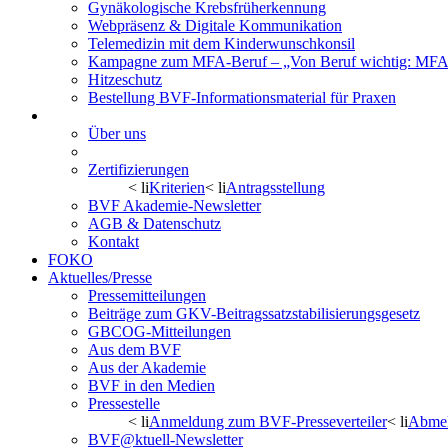
Gynäkologische Krebsfrüherkennung
Webpräsenz & Digitale Kommunikation
Telemedizin mit dem Kinderwunschkonsil
Kampagne zum MFA-Beruf – „Von Beruf wichtig: MFA 
Hitzeschutz
Bestellung BVF-Informationsmaterial für Praxen
BVF Akademie
Über uns
Veranstaltungskalender
Zertifizierungen
< li
Kriterien
< li
Antragsstellung
BVF Akademie-Newsletter
AGB & Datenschutz
Kontakt
FOKO
Aktuelles/Presse
Pressemitteilungen
Beiträge zum GKV-Beitragssatzstabilisierungsgesetz
GBCOG-Mitteilungen
Aus dem BVF
Aus der Akademie
BVF in den Medien
Pressestelle
< li
Anmeldung zum BVF-Presseverteiler
< li
Abmel
BVF@ktuell-Newsletter