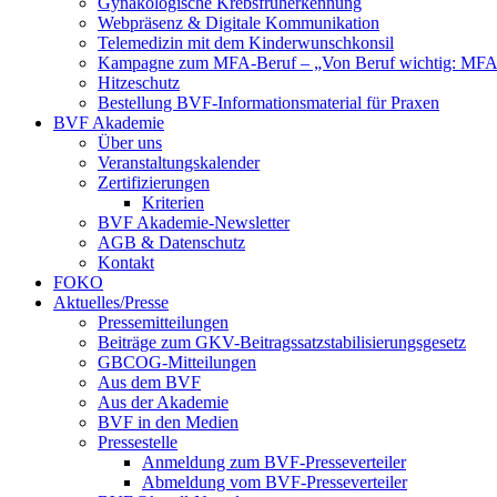
Gynäkologische Krebsfrüherkennung
Webpräsenz & Digitale Kommunikation
Telemedizin mit dem Kinderwunschkonsil
Kampagne zum MFA-Beruf – „Von Beruf wichtig: MFA 
Hitzeschutz
Bestellung BVF-Informationsmaterial für Praxen
BVF Akademie
Über uns
Veranstaltungskalender
Zertifizierungen
Kriterien
BVF Akademie-Newsletter
AGB & Datenschutz
Kontakt
FOKO
Aktuelles/Presse
Pressemitteilungen
Beiträge zum GKV-Beitragssatzstabilisierungsgesetz
GBCOG-Mitteilungen
Aus dem BVF
Aus der Akademie
BVF in den Medien
Pressestelle
Anmeldung zum BVF-Presseverteiler
Abmeldung vom BVF-Presseverteiler