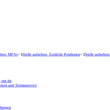
uchen: MFAs
< li
Stelle aufgeben: Ärztliche Positionen
< li
Stelle aufgebe
mit dir
arkeit und Terminservice
llungen