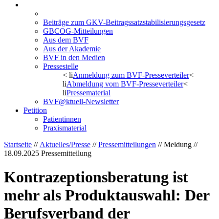
Aktuelles/Presse
Pressemitteilungen
Beiträge zum GKV-Beitragssatzstabilisierungsgesetz
GBCOG-Mitteilungen
Aus dem BVF
Aus der Akademie
BVF in den Medien
Pressestelle
< li
Anmeldung zum BVF-Presseverteiler
<
li
Abmeldung vom BVF-Presseverteiler
<
li
Pressematerial
BVF@ktuell-Newsletter
Petition
Patientinnen
Praxismaterial
Startseite
//
Aktuelles/Presse
//
Pressemitteilungen
// Meldung //
18.09.2025
Pressemitteilung
Kontrazeptionsberatung ist
mehr als Produktauswahl: Der
Berufsverband der