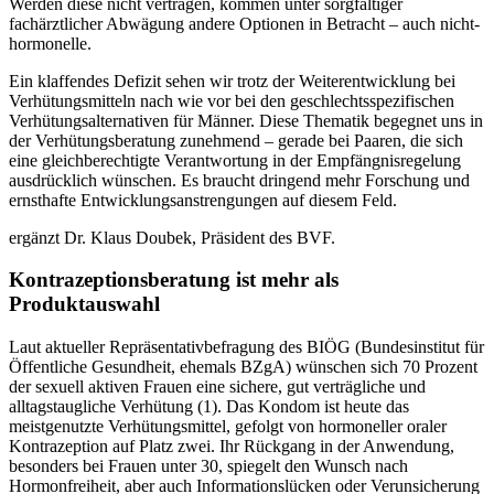
Werden diese nicht vertragen, kommen unter sorgfältiger
fachärztlicher Abwägung andere Optionen in Betracht – auch nicht-
hormonelle.
Ein klaffendes Defizit sehen wir trotz der Weiterentwicklung bei
Verhütungsmitteln nach wie vor bei den geschlechtsspezifischen
Verhütungsalternativen für Männer. Diese Thematik begegnet uns in
der Verhütungsberatung zunehmend – gerade bei Paaren, die sich
eine gleichberechtigte Verantwortung in der Empfängnisregelung
ausdrücklich wünschen. Es braucht dringend mehr Forschung und
ernsthafte Entwicklungsanstrengungen auf diesem Feld.
ergänzt Dr. Klaus Doubek, Präsident des BVF.
Kontrazeptionsberatung ist mehr als
Produktauswahl
Laut aktueller Repräsentativbefragung des BIÖG (Bundesinstitut für
Öffentliche Gesundheit, ehemals BZgA) wünschen sich 70 Prozent
der sexuell aktiven Frauen eine sichere, gut verträgliche und
alltagstaugliche Verhütung (1). Das Kondom ist heute das
meistgenutzte Verhütungsmittel, gefolgt von hormoneller oraler
Kontrazeption auf Platz zwei. Ihr Rückgang in der Anwendung,
besonders bei Frauen unter 30, spiegelt den Wunsch nach
Hormonfreiheit, aber auch Informationslücken oder Verunsicherung