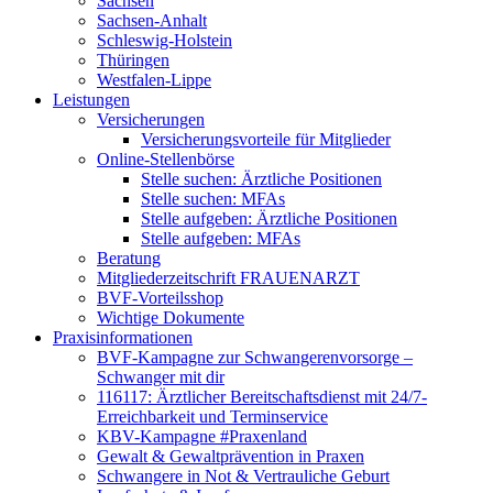
Sachsen
Sachsen-Anhalt
Schleswig-Holstein
Thüringen
Westfalen-Lippe
Leistungen
Versicherungen
Versicherungsvorteile für Mitglieder
Online-Stellenbörse
Stelle suchen: Ärztliche Positionen
Stelle suchen: MFAs
Stelle aufgeben: Ärztliche Positionen
Stelle aufgeben: MFAs
Beratung
Mitgliederzeitschrift FRAUENARZT
BVF-Vorteilsshop
Wichtige Dokumente
Praxisinformationen
BVF-Kampagne zur Schwangerenvorsorge –
Schwanger mit dir
116117: Ärztlicher Bereitschaftsdienst mit 24/7-
Erreichbarkeit und Terminservice
KBV-Kampagne #Praxenland
Gewalt & Gewaltprävention in Praxen
Schwangere in Not & Vertrauliche Geburt