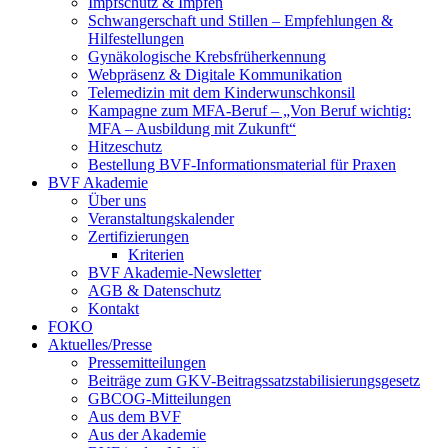
Impfschutz & Impfen
Schwangerschaft und Stillen – Empfehlungen &
Hilfestellungen
Gynäkologische Krebsfrüherkennung
Webpräsenz & Digitale Kommunikation
Telemedizin mit dem Kinderwunschkonsil
Kampagne zum MFA-Beruf – „Von Beruf wichtig:
MFA – Ausbildung mit Zukunft“
Hitzeschutz
Bestellung BVF-Informationsmaterial für Praxen
BVF Akademie
Über uns
Veranstaltungskalender
Zertifizierungen
Kriterien
BVF Akademie-Newsletter
AGB & Datenschutz
Kontakt
FOKO
Aktuelles/Presse
Pressemitteilungen
Beiträge zum GKV-Beitragssatzstabilisierungsgesetz
GBCOG-Mitteilungen
Aus dem BVF
Aus der Akademie