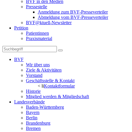
BVF in den Medien
Pressestelle
Anmeldung zum BVF-Presseverteiler
Abmeldung vom BVF-Presseverteiler
BVF@ktuell-Newsletter
Petition
Patientinnen
Praxismaterial
BVF
Wir über uns
Ziele & Aktivitäten
Vorstand
Geschäftsstelle & Kontakt
< li
Kontaktformular
Historie
Mitglied werden & Mitgliedschaft
Landesverbände
Baden-Württemberg
Bayern
Berlin
Brandenburg
Bremen