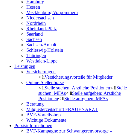
Hamburg
Hessen
Mecklenburg-Vorpommern
Niedersachsen
Nordrhein
Rheinland-Pfalz
Saarland
Sachsen
Sachsen-Anhalt
Schleswig-Holstein
Thüringen
Westfalen-Lippe
Leistungen
Versicherungen
< li
Versicherungsvorteile für Mitglieder
Online-Stellenbörse
< li
Stelle suchen: Ärztliche Positionen
< li
Stelle
suchen: MFAs
< li
Stelle aufgeben: Ärztliche
Positionen
< li
Stelle aufgeben: MFAs
Beratung
Mitgliederzeitschrift FRAUENARZT
BVF-Vorteilsshop
Wichtige Dokumente
Praxisinformationen
BVF-Kampagne zur Schwangerenvorsorge –