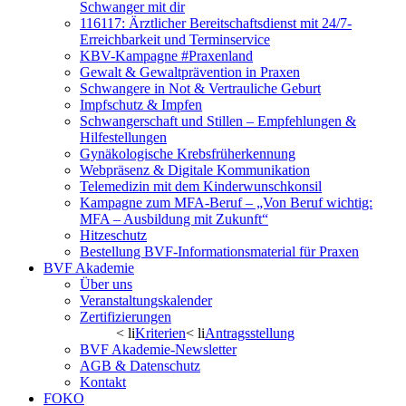
Schwanger mit dir
116117: Ärztlicher Bereitschaftsdienst mit 24/7-
Erreichbarkeit und Terminservice
KBV-Kampagne #Praxenland
Gewalt & Gewaltprävention in Praxen
Schwangere in Not & Vertrauliche Geburt
Impfschutz & Impfen
Schwangerschaft und Stillen – Empfehlungen &
Hilfestellungen
Gynäkologische Krebsfrüherkennung
Webpräsenz & Digitale Kommunikation
Telemedizin mit dem Kinderwunschkonsil
Kampagne zum MFA-Beruf – „Von Beruf wichtig:
MFA – Ausbildung mit Zukunft“
Hitzeschutz
Bestellung BVF-Informationsmaterial für Praxen
BVF Akademie
Über uns
Veranstaltungskalender
Zertifizierungen
< li
Kriterien
< li
Antragsstellung
BVF Akademie-Newsletter
AGB & Datenschutz
Kontakt
FOKO