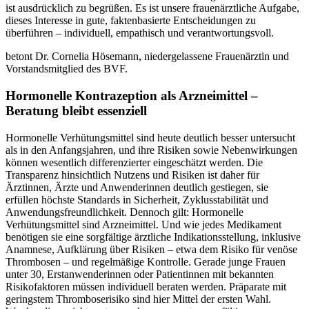
ist ausdrücklich zu begrüßen. Es ist unsere frauenärztliche Aufgabe,
dieses Interesse in gute, faktenbasierte Entscheidungen zu
überführen – individuell, empathisch und verantwortungsvoll.
betont Dr. Cornelia Hösemann, niedergelassene Frauenärztin und
Vorstandsmitglied des BVF.
Hormonelle Kontrazeption als Arzneimittel –
Beratung bleibt essenziell
Hormonelle Verhütungsmittel sind heute deutlich besser untersucht
als in den Anfangsjahren, und ihre Risiken sowie Nebenwirkungen
können wesentlich differenzierter eingeschätzt werden. Die
Transparenz hinsichtlich Nutzens und Risiken ist daher für
Ärztinnen, Ärzte und Anwenderinnen deutlich gestiegen, sie
erfüllen höchste Standards in Sicherheit, Zyklusstabilität und
Anwendungsfreundlichkeit. Dennoch gilt: Hormonelle
Verhütungsmittel sind Arzneimittel. Und wie jedes Medikament
benötigen sie eine sorgfältige ärztliche Indikationsstellung, inklusive
Anamnese, Aufklärung über Risiken – etwa dem Risiko für venöse
Thrombosen – und regelmäßige Kontrolle. Gerade junge Frauen
unter 30, Erstanwenderinnen oder Patientinnen mit bekannten
Risikofaktoren müssen individuell beraten werden. Präparate mit
geringstem Thromboserisiko sind hier Mittel der ersten Wahl.