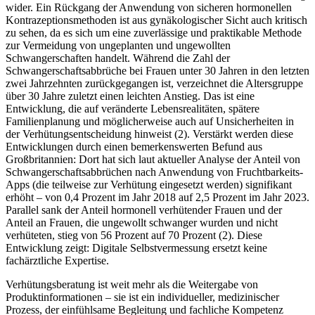
wider. Ein Rückgang der Anwendung von sicheren hormonellen
Kontrazeptionsmethoden ist aus gynäkologischer Sicht auch kritisch
zu sehen, da es sich um eine zuverlässige und praktikable Methode
zur Vermeidung von ungeplanten und ungewollten
Schwangerschaften handelt. Während die Zahl der
Schwangerschaftsabbrüche bei Frauen unter 30 Jahren in den letzten
zwei Jahrzehnten zurückgegangen ist, verzeichnet die Altersgruppe
über 30 Jahre zuletzt einen leichten Anstieg. Das ist eine
Entwicklung, die auf veränderte Lebensrealitäten, spätere
Familienplanung und möglicherweise auch auf Unsicherheiten in
der Verhütungsentscheidung hinweist (2). Verstärkt werden diese
Entwicklungen durch einen bemerkenswerten Befund aus
Großbritannien: Dort hat sich laut aktueller Analyse der Anteil von
Schwangerschaftsabbrüchen nach Anwendung von Fruchtbarkeits-
Apps (die teilweise zur Verhütung eingesetzt werden) signifikant
erhöht – von 0,4 Prozent im Jahr 2018 auf 2,5 Prozent im Jahr 2023.
Parallel sank der Anteil hormonell verhütender Frauen und der
Anteil an Frauen, die ungewollt schwanger wurden und nicht
verhüteten, stieg von 56 Prozent auf 70 Prozent (2). Diese
Entwicklung zeigt: Digitale Selbstvermessung ersetzt keine
fachärztliche Expertise.
Verhütungsberatung ist weit mehr als die Weitergabe von
Produktinformationen – sie ist ein individueller, medizinischer
Prozess, der einfühlsame Begleitung und fachliche Kompetenz