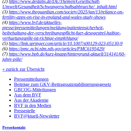
(2)
https://www.destatis.de/DE/Themen/Gesellschaft-
Umwelt/Gesundheit/Schwangerschaftsabbrueche/_inhalt.html
(3)
https://www.theguardian.com/society/2025/jan/13/reliance-on-
fertility-apps-on-rise-in-england-and-wales-study-shows
(4)
https://www.bvf.de/aktuelles-
presse/pressemitteilungen/meldung/patientensicherheit-
beibehaltung-der-verschreibungspflicht-fuer-desogestrel-haltige-
verhuetungspille-ist-richtige-empfehlung/
(5)
https://link.springer.com/article/10.1007/s00129-023-05130-9
(6)
https://pmc.ncbi.nlm.nih.gov/articles/PMC6195429/
(7)
https://www.bpb.de/kurz-knapp/hintergrund-aktuell/314141/60-
jahre-pille/
« zurück zur Übersicht
Pressemitteilungen
Beiträge zum GKV-Beitragssatzstabilisierungsgesetz
GBCOG-Mitteilungen
Aus dem BVF
Aus der Akademie
BVF in den Medien
Pressestelle
BVF@ktuell-Newsletter
Pressekontakt