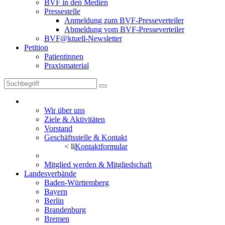
BVF in den Medien
Pressestelle
Anmeldung zum BVF-Presseverteiler
Abmeldung vom BVF-Presseverteiler
BVF@ktuell-Newsletter
Petition
Patientinnen
Praxismaterial
BVF
Wir über uns
Ziele & Aktivitäten
Vorstand
Geschäftsstelle & Kontakt
< li
Kontaktformular
Historie
Mitglied werden & Mitgliedschaft
Landesverbände
Baden-Württemberg
Bayern
Berlin
Brandenburg
Bremen