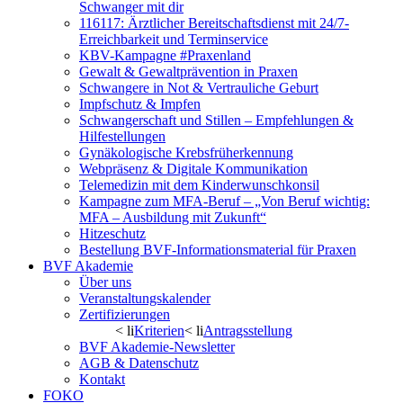
Schwanger mit dir
116117: Ärztlicher Bereitschaftsdienst mit 24/7-
Erreichbarkeit und Terminservice
KBV-Kampagne #Praxenland
Gewalt & Gewaltprävention in Praxen
Schwangere in Not & Vertrauliche Geburt
Impfschutz & Impfen
Schwangerschaft und Stillen – Empfehlungen &
Hilfestellungen
Gynäkologische Krebsfrüherkennung
Webpräsenz & Digitale Kommunikation
Telemedizin mit dem Kinderwunschkonsil
Kampagne zum MFA-Beruf – „Von Beruf wichtig:
MFA – Ausbildung mit Zukunft“
Hitzeschutz
Bestellung BVF-Informationsmaterial für Praxen
BVF Akademie
Über uns
Veranstaltungskalender
Zertifizierungen
< li
Kriterien
< li
Antragsstellung
BVF Akademie-Newsletter
AGB & Datenschutz
Kontakt
FOKO