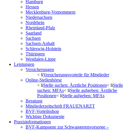
Hamburg
Hessen
Mecklenburg-Vorpommern
Niedersachsen
Nordrhein
Rheinland-Pfalz
Saarland
Sachsen
Sachsen-Anhalt
Schleswig-Holstein
Thüringen
Westfalen-Lippe
Leistungen
Versicherungen
< li
Versicherungsvorteile für Mitglieder
Online-Stellenbörse
< li
Stelle suchen: Ärztliche Positionen
< li
Stelle
suchen: MFAs
< li
Stelle aufgeben: Ärztliche
Positionen
< li
Stelle aufgeben: MFAs
Beratung
Mitgliederzeitschrift FRAUENARZT
BVF-Vorteilsshop
Wichtige Dokumente
Praxisinformationen
BVF-Kampagne zur Schwangerenvorsorge –