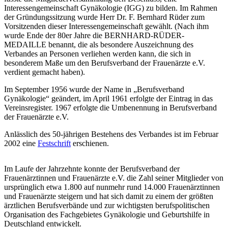
Interessengemeinschaft Gynäkologie (IGG) zu bilden. Im Rahmen
der Gründungssitzung wurde Herr Dr. F. Bernhard Rüder zum
Vorsitzenden dieser Interessengemeinschaft gewählt. (Nach ihm
wurde Ende der 80er Jahre die BERNHARD-RÜDER-
MEDAILLE benannt, die als besondere Auszeichnung des
Verbandes an Personen verliehen werden kann, die sich in
besonderem Maße um den Berufsverband der Frauenärzte e.V.
verdient gemacht haben).
Im September 1956 wurde der Name in „Berufsverband
Gynäkologie“ geändert, im April 1961 erfolgte der Eintrag in das
Vereinsregister. 1967 erfolgte die Umbenennung in Berufsverband
der Frauenärzte e.V.
Anlässlich des 50-jährigen Bestehens des Verbandes ist im Februar
2002 eine
Festschrift
erschienen.
Im Laufe der Jahrzehnte konnte der Berufsverband der
Frauenärztinnen und Frauenärzte e.V. die Zahl seiner Mitglieder von
ursprünglich etwa 1.800 auf nunmehr rund 14.000 Frauenärztinnen
und Frauenärzte steigern und hat sich damit zu einem der größten
ärztlichen Berufsverbände und zur wichtigsten berufspolitischen
Organisation des Fachgebietes Gynäkologie und Geburtshilfe in
Deutschland entwickelt.