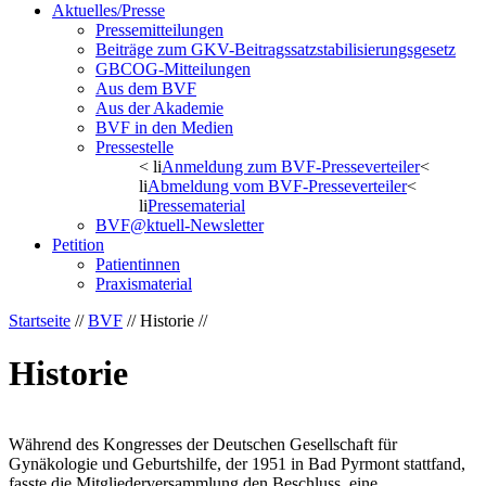
Aktuelles/Presse
Pressemitteilungen
Beiträge zum GKV-Beitragssatzstabilisierungsgesetz
GBCOG-Mitteilungen
Aus dem BVF
Aus der Akademie
BVF in den Medien
Pressestelle
< li
Anmeldung zum BVF-Presseverteiler
<
li
Abmeldung vom BVF-Presseverteiler
<
li
Pressematerial
BVF@ktuell-Newsletter
Petition
Patientinnen
Praxismaterial
Startseite
//
BVF
// Historie //
Historie
Während des Kongresses der Deutschen Gesellschaft für
Gynäkologie und Geburtshilfe, der 1951 in Bad Pyrmont stattfand,
fasste die Mitgliederversammlung den Beschluss, eine