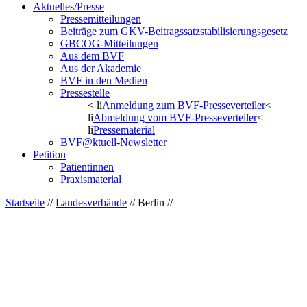
Aktuelles/Presse
Pressemitteilungen
Beiträge zum GKV-Beitragssatzstabilisierungsgesetz
GBCOG-Mitteilungen
Aus dem BVF
Aus der Akademie
BVF in den Medien
Pressestelle
< li
Anmeldung zum BVF-Presseverteiler
<
li
Abmeldung vom BVF-Presseverteiler
<
li
Pressematerial
BVF@ktuell-Newsletter
Petition
Patientinnen
Praxismaterial
Startseite
//
Landesverbände
// Berlin //