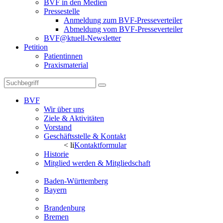
BVF in den Medien
Pressestelle
Anmeldung zum BVF-Presseverteiler
Abmeldung vom BVF-Presseverteiler
BVF@ktuell-Newsletter
Petition
Patientinnen
Praxismaterial
BVF
Wir über uns
Ziele & Aktivitäten
Vorstand
Geschäftsstelle & Kontakt
< li
Kontaktformular
Historie
Mitglied werden & Mitgliedschaft
Landesverbände
Baden-Württemberg
Bayern
Berlin
Brandenburg
Bremen