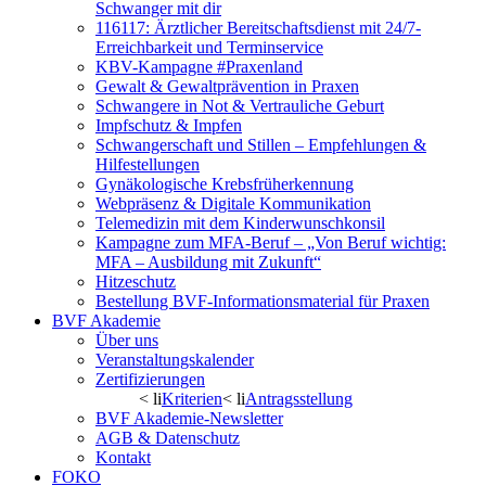
Schwanger mit dir
116117: Ärztlicher Bereitschaftsdienst mit 24/7-
Erreichbarkeit und Terminservice
KBV-Kampagne #Praxenland
Gewalt & Gewaltprävention in Praxen
Schwangere in Not & Vertrauliche Geburt
Impfschutz & Impfen
Schwangerschaft und Stillen – Empfehlungen &
Hilfestellungen
Gynäkologische Krebsfrüherkennung
Webpräsenz & Digitale Kommunikation
Telemedizin mit dem Kinderwunschkonsil
Kampagne zum MFA-Beruf – „Von Beruf wichtig:
MFA – Ausbildung mit Zukunft“
Hitzeschutz
Bestellung BVF-Informationsmaterial für Praxen
BVF Akademie
Über uns
Veranstaltungskalender
Zertifizierungen
< li
Kriterien
< li
Antragsstellung
BVF Akademie-Newsletter
AGB & Datenschutz
Kontakt
FOKO