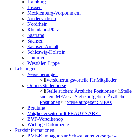
Hamburg
Hessen
Mecklenburg-Vorpommern
Niedersachsen
Nordrhein
Rheinland-Pfalz
Saarland
Sachsen
Sachsen-Anhalt
Schleswig-Holstein
Thüringen
Westfalen-Lippe
Leistungen
Versicherungen
< li
Versicherungsvorteile für Mitglieder
Online-Stellenbörse
< li
Stelle suchen: Ärztliche Positionen
< li
Stelle
suchen: MFAs
< li
Stelle aufgeben: Ärztliche
Positionen
< li
Stelle aufgeben: MFAs
Beratung
Mitgliederzeitschrift FRAUENARZT
BVF-Vorteilsshop
Wichtige Dokumente
Praxisinformationen
BVF-Kampagne zur Schwangerenvorsorge –