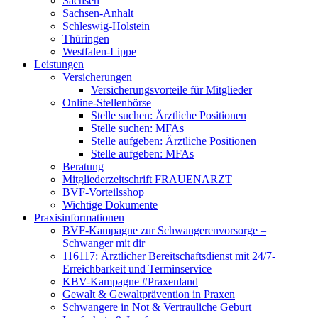
Sachsen
Sachsen-Anhalt
Schleswig-Holstein
Thüringen
Westfalen-Lippe
Leistungen
Versicherungen
Versicherungsvorteile für Mitglieder
Online-Stellenbörse
Stelle suchen: Ärztliche Positionen
Stelle suchen: MFAs
Stelle aufgeben: Ärztliche Positionen
Stelle aufgeben: MFAs
Beratung
Mitgliederzeitschrift FRAUENARZT
BVF-Vorteilsshop
Wichtige Dokumente
Praxisinformationen
BVF-Kampagne zur Schwangerenvorsorge –
Schwanger mit dir
116117: Ärztlicher Bereitschaftsdienst mit 24/7-
Erreichbarkeit und Terminservice
KBV-Kampagne #Praxenland
Gewalt & Gewaltprävention in Praxen
Schwangere in Not & Vertrauliche Geburt