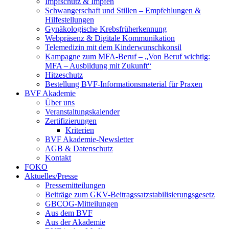
Impfschutz & Impfen
Schwangerschaft und Stillen – Empfehlungen &
Hilfestellungen
Gynäkologische Krebsfrüherkennung
Webpräsenz & Digitale Kommunikation
Telemedizin mit dem Kinderwunschkonsil
Kampagne zum MFA-Beruf – „Von Beruf wichtig:
MFA – Ausbildung mit Zukunft“
Hitzeschutz
Bestellung BVF-Informationsmaterial für Praxen
BVF Akademie
Über uns
Veranstaltungskalender
Zertifizierungen
Kriterien
BVF Akademie-Newsletter
AGB & Datenschutz
Kontakt
FOKO
Aktuelles/Presse
Pressemitteilungen
Beiträge zum GKV-Beitragssatzstabilisierungsgesetz
GBCOG-Mitteilungen
Aus dem BVF
Aus der Akademie