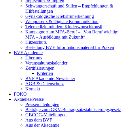
Impfschutz & Impfen
Schwangerschaft und Stillen – Empfehlungen &
Hilfestellungen
Gynäkologische Krebsfrüherkennung
Webpräsenz & Digitale Kommunikation
Telemedizin mit dem Kinderwunschkonsil
Kampagne zum MFA-Beruf – „Von Beruf wichtig:
MFA – Ausbildung mit Zukunft“
Hitzeschutz
Bestellung BVF-Informationsmaterial für Praxen
BVF Akademie
Über uns
Veranstaltungskalender
Zertifizierungen
Kriterien
BVF Akademie-Newsletter
AGB & Datenschutz
Kontakt
FOKO
Aktuelles/Presse
Pressemitteilungen
Beiträge zum GKV-Beitragssatzstabilisierungsgesetz
GBCOG-Mitteilungen
Aus dem BVF
Aus der Akademie