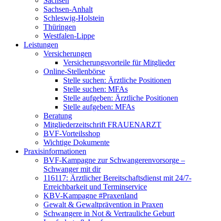
Sachsen
Sachsen-Anhalt
Schleswig-Holstein
Thüringen
Westfalen-Lippe
Leistungen
Versicherungen
Versicherungsvorteile für Mitglieder
Online-Stellenbörse
Stelle suchen: Ärztliche Positionen
Stelle suchen: MFAs
Stelle aufgeben: Ärztliche Positionen
Stelle aufgeben: MFAs
Beratung
Mitgliederzeitschrift FRAUENARZT
BVF-Vorteilsshop
Wichtige Dokumente
Praxisinformationen
BVF-Kampagne zur Schwangerenvorsorge –
Schwanger mit dir
116117: Ärztlicher Bereitschaftsdienst mit 24/7-
Erreichbarkeit und Terminservice
KBV-Kampagne #Praxenland
Gewalt & Gewaltprävention in Praxen
Schwangere in Not & Vertrauliche Geburt