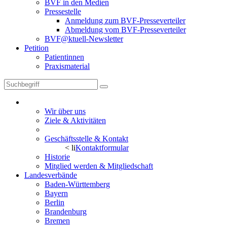
BVF in den Medien
Pressestelle
Anmeldung zum BVF-Presseverteiler
Abmeldung vom BVF-Presseverteiler
BVF@ktuell-Newsletter
Petition
Patientinnen
Praxismaterial
BVF
Wir über uns
Ziele & Aktivitäten
Vorstand
Geschäftsstelle & Kontakt
< li
Kontaktformular
Historie
Mitglied werden & Mitgliedschaft
Landesverbände
Baden-Württemberg
Bayern
Berlin
Brandenburg
Bremen