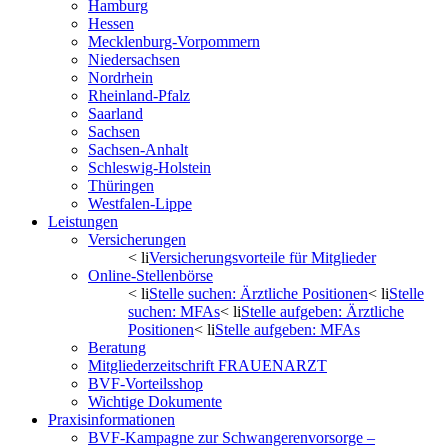
Hamburg
Hessen
Mecklenburg-Vorpommern
Niedersachsen
Nordrhein
Rheinland-Pfalz
Saarland
Sachsen
Sachsen-Anhalt
Schleswig-Holstein
Thüringen
Westfalen-Lippe
Leistungen
Versicherungen
< li
Versicherungsvorteile für Mitglieder
Online-Stellenbörse
< li
Stelle suchen: Ärztliche Positionen
< li
Stelle
suchen: MFAs
< li
Stelle aufgeben: Ärztliche
Positionen
< li
Stelle aufgeben: MFAs
Beratung
Mitgliederzeitschrift FRAUENARZT
BVF-Vorteilsshop
Wichtige Dokumente
Praxisinformationen
BVF-Kampagne zur Schwangerenvorsorge –