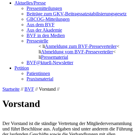
Aktuelles/Presse
Pressemitteilungen
Beiträge zum GKV-Beitragssatzstabilisierungsgesetz
GBCOG-Mitteilungen
Aus dem BVF
Aus der Akademie
BVF in den Medien
Pressestelle
< li
Anmeldung zum BVF-Presseverteiler
<
li
Abmeldung vom BVF-Presseverteiler
<
li
Pressematerial
BVF@ktuell-Newsletter
Petition
Patientinnen
Praxismaterial
Startseite
//
BVF
// Vorstand //
Vorstand
Der Vorstand ist die ständige Vertretung der Mitgliederversammlung
und führt Beschlüsse aus. Aufgaben sind unter anderem die Führung
der laufenden Geschäfte sowie die Verhandlungen mit allen