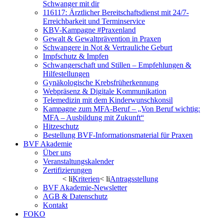
Schwanger mit dir
116117: Ärztlicher Bereitschaftsdienst mit 24/7-
Erreichbarkeit und Terminservice
KBV-Kampagne #Praxenland
Gewalt & Gewaltprävention in Praxen
Schwangere in Not & Vertrauliche Geburt
Impfschutz & Impfen
Schwangerschaft und Stillen – Empfehlungen &
Hilfestellungen
Gynäkologische Krebsfrüherkennung
Webpräsenz & Digitale Kommunikation
Telemedizin mit dem Kinderwunschkonsil
Kampagne zum MFA-Beruf – „Von Beruf wichtig:
MFA – Ausbildung mit Zukunft“
Hitzeschutz
Bestellung BVF-Informationsmaterial für Praxen
BVF Akademie
Über uns
Veranstaltungskalender
Zertifizierungen
< li
Kriterien
< li
Antragsstellung
BVF Akademie-Newsletter
AGB & Datenschutz
Kontakt
FOKO