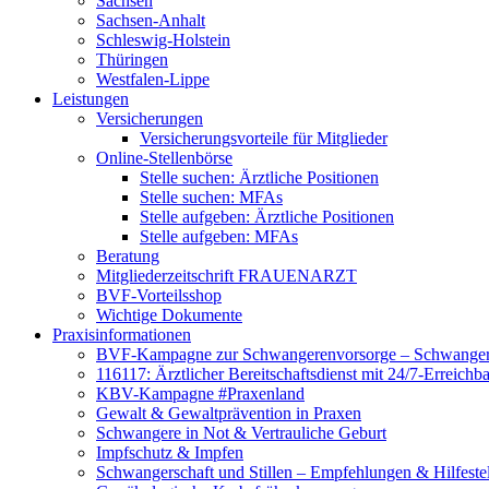
Sachsen
Sachsen-Anhalt
Schleswig-Holstein
Thüringen
Westfalen-Lippe
Leistungen
Versicherungen
Versicherungsvorteile für Mitglieder
Online-Stellenbörse
Stelle suchen: Ärztliche Positionen
Stelle suchen: MFAs
Stelle aufgeben: Ärztliche Positionen
Stelle aufgeben: MFAs
Beratung
Mitgliederzeitschrift FRAUENARZT
BVF-Vorteilsshop
Wichtige Dokumente
Praxisinformationen
BVF-Kampagne zur Schwangerenvorsorge – Schwanger 
116117: Ärztlicher Bereitschaftsdienst mit 24/7-Erreichb
KBV-Kampagne #Praxenland
Gewalt & Gewaltprävention in Praxen
Schwangere in Not & Vertrauliche Geburt
Impfschutz & Impfen
Schwangerschaft und Stillen – Empfehlungen & Hilfeste