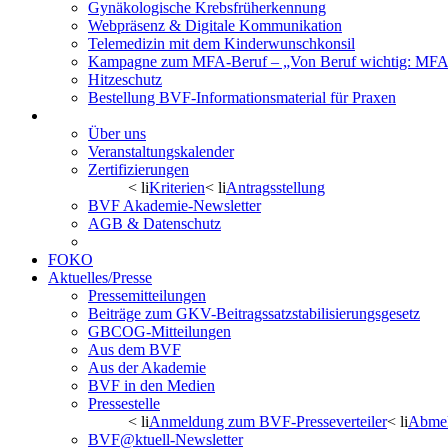
Gynäkologische Krebsfrüherkennung
Webpräsenz & Digitale Kommunikation
Telemedizin mit dem Kinderwunschkonsil
Kampagne zum MFA-Beruf – „Von Beruf wichtig: MFA 
Hitzeschutz
Bestellung BVF-Informationsmaterial für Praxen
BVF Akademie
Über uns
Veranstaltungskalender
Zertifizierungen
< li
Kriterien
< li
Antragsstellung
BVF Akademie-Newsletter
AGB & Datenschutz
Kontakt
FOKO
Aktuelles/Presse
Pressemitteilungen
Beiträge zum GKV-Beitragssatzstabilisierungsgesetz
GBCOG-Mitteilungen
Aus dem BVF
Aus der Akademie
BVF in den Medien
Pressestelle
< li
Anmeldung zum BVF-Presseverteiler
< li
Abmel
BVF@ktuell-Newsletter