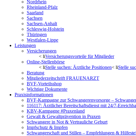
Nordrhein
Rheinland-Pfalz
Saarland
Sachsen
Sachsen-Anhalt
Schleswig-Holstein
Thüringen
Westfalen-Lippe
Leistungen
Versicherungen
< li
Versicherungsvorteile für Mitglieder
Online-Stellenbörse
< li
Stelle suchen: Ärztliche Positionen
< li
Stelle s
Beratung
Mitgliederzeitschrift FRAUENARZT
BVF-Vorteilsshop
Wichtige Dokumente
Praxisinformationen
BVF-Kampagne zur Schwangerenvorsorge – Schwanger 
116117: Ärztlicher Bereitschaftsdienst mit 24/7-Erreichb
KBV-Kampagne #Praxenland
Gewalt & Gewaltprävention in Praxen
Schwangere in Not & Vertrauliche Geburt
Impfschutz & Impfen
Schwangerschaft und Stillen – Empfehlungen & Hilfeste