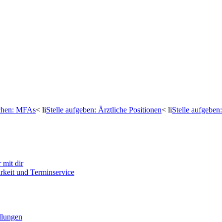
uchen: MFAs
< li
Stelle aufgeben: Ärztliche Positionen
< li
Stelle aufgebe
mit dir
arkeit und Terminservice
llungen