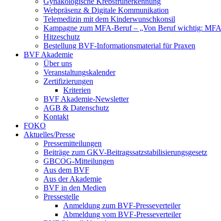
Gynäkologische Krebsfrüherkennung
Webpräsenz & Digitale Kommunikation
Telemedizin mit dem Kinderwunschkonsil
Kampagne zum MFA-Beruf – „Von Beruf wichtig: MFA 
Hitzeschutz
Bestellung BVF-Informationsmaterial für Praxen
BVF Akademie
Über uns
Veranstaltungskalender
Zertifizierungen
Kriterien
BVF Akademie-Newsletter
AGB & Datenschutz
Kontakt
FOKO
Aktuelles/Presse
Pressemitteilungen
Beiträge zum GKV-Beitragssatzstabilisierungsgesetz
GBCOG-Mitteilungen
Aus dem BVF
Aus der Akademie
BVF in den Medien
Pressestelle
Anmeldung zum BVF-Presseverteiler
Abmeldung vom BVF-Presseverteiler