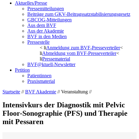
Aktuelles/Presse
Pressemitteilungen
Beiträge zum GKV-Beitragssatzstabilisierungsgesetz
GBCOG-Mitteilungen
Aus dem BVF
Aus der Akademie
BVF in den Medien
Pressestelle
< li
Anmeldung zum BVF-Presseverteiler
<
li
Abmeldung vom BVF-Presseverteiler
<
li
Pressematerial
BVF@ktuell-Newsletter
Petition
Patientinnen
Praxismaterial
Startseite
//
BVF Akademie
// Veranstaltung //
Intensivkurs der Diagnostik mit Pelvic
Floor-Sonographie (PFS) und Therapie
mit Pessaren