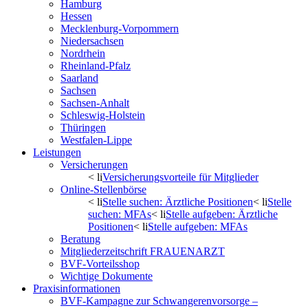
Hamburg
Hessen
Mecklenburg-Vorpommern
Niedersachsen
Nordrhein
Rheinland-Pfalz
Saarland
Sachsen
Sachsen-Anhalt
Schleswig-Holstein
Thüringen
Westfalen-Lippe
Leistungen
Versicherungen
< li
Versicherungsvorteile für Mitglieder
Online-Stellenbörse
< li
Stelle suchen: Ärztliche Positionen
< li
Stelle
suchen: MFAs
< li
Stelle aufgeben: Ärztliche
Positionen
< li
Stelle aufgeben: MFAs
Beratung
Mitgliederzeitschrift FRAUENARZT
BVF-Vorteilsshop
Wichtige Dokumente
Praxisinformationen
BVF-Kampagne zur Schwangerenvorsorge –