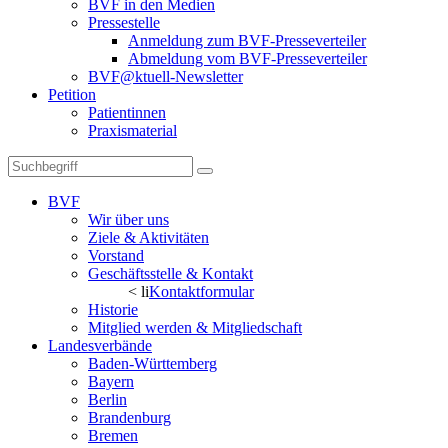
BVF in den Medien
Pressestelle
Anmeldung zum BVF-Presseverteiler
Abmeldung vom BVF-Presseverteiler
BVF@ktuell-Newsletter
Petition
Patientinnen
Praxismaterial
BVF
Wir über uns
Ziele & Aktivitäten
Vorstand
Geschäftsstelle & Kontakt
< li
Kontaktformular
Historie
Mitglied werden & Mitgliedschaft
Landesverbände
Baden-Württemberg
Bayern
Berlin
Brandenburg
Bremen