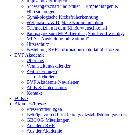
Impfschutz & Impfen
Schwangerschaft und Stillen – Empfehlungen &
Hilfestellungen
Gynäkologische Krebsfrüherkennung
Webpräsenz & Digitale Kommunikation
Telemedizin mit dem Kinderwunschkonsil
Kampagne zum MFA-Beruf – „Von Beruf wichtig:
MFA – Ausbildung mit Zukunft“
Hitzeschutz
Bestellung BVF-Informationsmaterial für Praxen
BVF Akademie
Über uns
Veranstaltungskalender
Zertifizierungen
Kriterien
BVF Akademie-Newsletter
AGB & Datenschutz
Kontakt
FOKO
Aktuelles/Presse
Pressemitteilungen
Beiträge zum GKV-Beitragssatzstabilisierungsgesetz
GBCOG-Mitteilungen
Aus dem BVF
Aus der Akademie