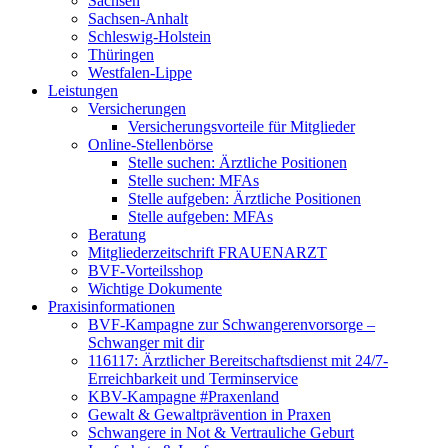
Sachsen
Sachsen-Anhalt
Schleswig-Holstein
Thüringen
Westfalen-Lippe
Leistungen
Versicherungen
Versicherungsvorteile für Mitglieder
Online-Stellenbörse
Stelle suchen: Ärztliche Positionen
Stelle suchen: MFAs
Stelle aufgeben: Ärztliche Positionen
Stelle aufgeben: MFAs
Beratung
Mitgliederzeitschrift FRAUENARZT
BVF-Vorteilsshop
Wichtige Dokumente
Praxisinformationen
BVF-Kampagne zur Schwangerenvorsorge –
Schwanger mit dir
116117: Ärztlicher Bereitschaftsdienst mit 24/7-
Erreichbarkeit und Terminservice
KBV-Kampagne #Praxenland
Gewalt & Gewaltprävention in Praxen
Schwangere in Not & Vertrauliche Geburt