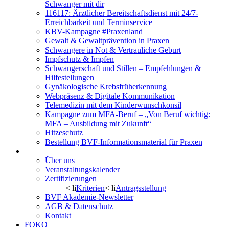
Schwanger mit dir
116117: Ärztlicher Bereitschaftsdienst mit 24/7-
Erreichbarkeit und Terminservice
KBV-Kampagne #Praxenland
Gewalt & Gewaltprävention in Praxen
Schwangere in Not & Vertrauliche Geburt
Impfschutz & Impfen
Schwangerschaft und Stillen – Empfehlungen &
Hilfestellungen
Gynäkologische Krebsfrüherkennung
Webpräsenz & Digitale Kommunikation
Telemedizin mit dem Kinderwunschkonsil
Kampagne zum MFA-Beruf – „Von Beruf wichtig:
MFA – Ausbildung mit Zukunft“
Hitzeschutz
Bestellung BVF-Informationsmaterial für Praxen
BVF Akademie
Über uns
Veranstaltungskalender
Zertifizierungen
< li
Kriterien
< li
Antragsstellung
BVF Akademie-Newsletter
AGB & Datenschutz
Kontakt
FOKO