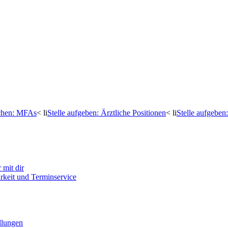
uchen: MFAs
< li
Stelle aufgeben: Ärztliche Positionen
< li
Stelle aufgebe
mit dir
arkeit und Terminservice
llungen