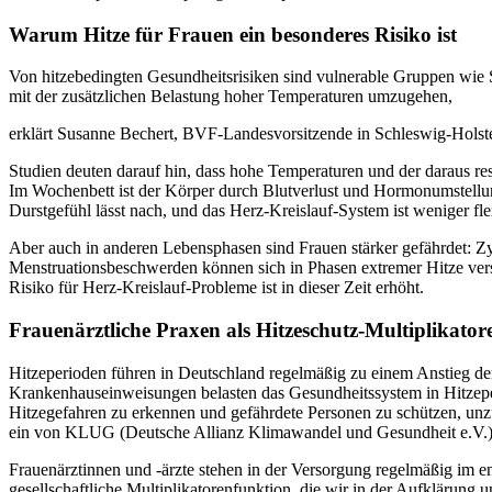
Warum Hitze für Frauen ein besonderes Risiko ist
Von hitzebedingten Gesundheitsrisiken sind vulnerable Gruppen wie 
mit der zusätzlichen Belastung hoher Temperaturen umzugehen,
erklärt Susanne Bechert, BVF-Landesvorsitzende in Schleswig-Hols
Studien deuten darauf hin, dass hohe Temperaturen und der daraus re
Im Wochenbett ist der Körper durch Blutverlust und Hormonumstellung
Durstgefühl lässt nach, und das Herz-Kreislauf-System ist weniger fle
Aber auch in anderen Lebensphasen sind Frauen stärker gefährdet: Z
Menstruationsbeschwerden können sich in Phasen extremer Hitze ver
Risiko für Herz-Kreislauf-Probleme ist in dieser Zeit erhöht.
Frauenärztliche Praxen als Hitzeschutz-Multiplikator
Hitzeperioden führen in Deutschland regelmäßig zu einem Anstieg de
Krankenhauseinweisungen belasten das Gesundheitssystem in Hitzep
Hitzegefahren zu erkennen und gefährdete Personen zu schützen, unz
ein von KLUG (Deutsche Allianz Klimawandel und Gesundheit e.V.) u
Frauenärztinnen und -ärzte stehen in der Versorgung regelmäßig im 
gesellschaftliche Multiplikatorenfunktion, die wir in der Aufkläru