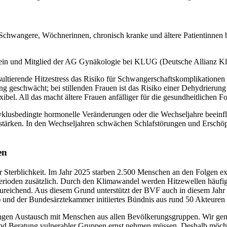
Schwangere, Wöchnerinnen, chronisch kranke und ältere Patientinnen b
tein und Mitglied der AG Gynäkologie bei KLUG (Deutsche Allianz Kl
sultierende Hitzestress das Risiko für Schwangerschaftskomplikationen
 geschwächt; bei stillenden Frauen ist das Risiko einer Dehydrierung 
xibel. All das macht ältere Frauen anfälliger für die gesundheitlichen 
yklusbedingte hormonelle Veränderungen oder die Wechseljahre beeinfl
stärken. In den Wechseljahren schwächen Schlafstörungen und Erschöpf
en
r Sterblichkeit. Im Jahr 2025 starben 2.500 Menschen an den Folgen ex
erioden zusätzlich. Durch den Klimawandel werden Hitzewellen häufi
ureichend. Aus diesem Grund unterstützt der BVF auch in diesem Jahr 
nd der Bundesärztekammer initiiertes Bündnis aus rund 50 Akteuren 
engen Austausch mit Menschen aus allen Bevölkerungsgruppen. Wir gen
ng und Beratung vulnerabler Gruppen ernst nehmen müssen. Deshalb möch