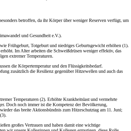
esonders betroffen, da ihr Körper über weniger Reserven verfügt, um
imawandel und Gesundheit e.V.).
 wie Frühgeburt, Totgeburt und niedriges Geburtsgewicht erhöhen (1).
erhöht. Im Alter arbeiten die Schweißdrüsen weniger effektiv, das
Folgen extremer Temperaturen.
ussen die Körpertemperatur und den Flüssigkeitsbedarf.
ung zusätzlich die Resilienz gegenüber Hitzewellen und auch das
tremer Temperaturen (2). Erhöhte Krankheitslast und vermehrte
ger. Doch noch immer ist die Kompetenz der Bevölkerung,
wieder das breite Aktionsbündnis zum Hitzeschutztag am 11. Juni;
(3).
ießen großes Vertrauen und haben damit eine wichtige
ten wir unsere Kolleginnen und Kollegen ermutigen, diese Rolle