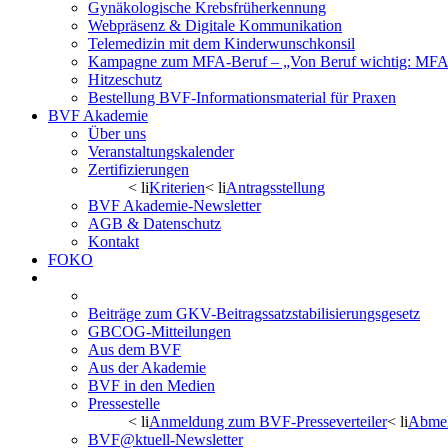
Gynäkologische Krebsfrüherkennung
Webpräsenz & Digitale Kommunikation
Telemedizin mit dem Kinderwunschkonsil
Kampagne zum MFA-Beruf – „Von Beruf wichtig: MFA 
Hitzeschutz
Bestellung BVF-Informationsmaterial für Praxen
BVF Akademie
Über uns
Veranstaltungskalender
Zertifizierungen
< li
Kriterien
< li
Antragsstellung
BVF Akademie-Newsletter
AGB & Datenschutz
Kontakt
FOKO
Aktuelles/Presse
Pressemitteilungen
Beiträge zum GKV-Beitragssatzstabilisierungsgesetz
GBCOG-Mitteilungen
Aus dem BVF
Aus der Akademie
BVF in den Medien
Pressestelle
< li
Anmeldung zum BVF-Presseverteiler
< li
Abmel
BVF@ktuell-Newsletter