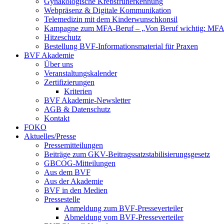
Gynäkologische Krebsfrüherkennung
Webpräsenz & Digitale Kommunikation
Telemedizin mit dem Kinderwunschkonsil
Kampagne zum MFA-Beruf – „Von Beruf wichtig: MFA 
Hitzeschutz
Bestellung BVF-Informationsmaterial für Praxen
BVF Akademie
Über uns
Veranstaltungskalender
Zertifizierungen
Kriterien
BVF Akademie-Newsletter
AGB & Datenschutz
Kontakt
FOKO
Aktuelles/Presse
Pressemitteilungen
Beiträge zum GKV-Beitragssatzstabilisierungsgesetz
GBCOG-Mitteilungen
Aus dem BVF
Aus der Akademie
BVF in den Medien
Pressestelle
Anmeldung zum BVF-Presseverteiler
Abmeldung vom BVF-Presseverteiler