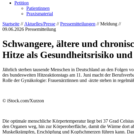
Petition
Patientinnen
Praxismaterial
Startseite
//
Aktuelles/Presse
//
Pressemitteilungen
// Meldung //
09.06.2026
Pressemitteilung
Schwangere, ältere und chronisc
Hitze als Gesundheitsrisiko und 
Jährlich sterben tausende Menschen in Deutschland an den Folgen vo
des bundesweiten Hitzeaktionstags am 11. Juni macht der Berufsverba
Rolle der Gynäkologie: Frauenärztinnen und -ärzte stehen in regelmä
© iStock.com/Xurzon
Die optimale menschliche Körpertemperatur liegt bei 37 Grad Celsius.
den Organen weg, hin zur Körperoberfläche, damit die Wärme dort ab
Muskelkrämpfen, Erschöpfung und Kopfschmerzen führen kann. Das He