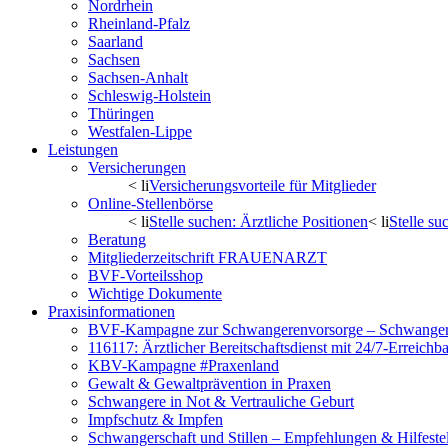
Nordrhein
Rheinland-Pfalz
Saarland
Sachsen
Sachsen-Anhalt
Schleswig-Holstein
Thüringen
Westfalen-Lippe
Leistungen
Versicherungen
< li
Versicherungsvorteile für Mitglieder
Online-Stellenbörse
< li
Stelle suchen: Ärztliche Positionen
< li
Stelle s
Beratung
Mitgliederzeitschrift FRAUENARZT
BVF-Vorteilsshop
Wichtige Dokumente
Praxisinformationen
BVF-Kampagne zur Schwangerenvorsorge – Schwanger 
116117: Ärztlicher Bereitschaftsdienst mit 24/7-Erreichb
KBV-Kampagne #Praxenland
Gewalt & Gewaltprävention in Praxen
Schwangere in Not & Vertrauliche Geburt
Impfschutz & Impfen
Schwangerschaft und Stillen – Empfehlungen & Hilfeste