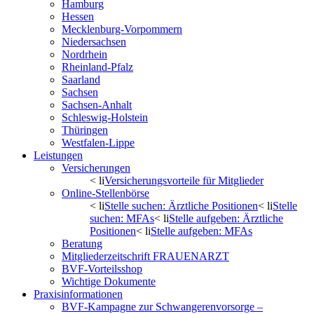
Hamburg
Hessen
Mecklenburg-Vorpommern
Niedersachsen
Nordrhein
Rheinland-Pfalz
Saarland
Sachsen
Sachsen-Anhalt
Schleswig-Holstein
Thüringen
Westfalen-Lippe
Leistungen
Versicherungen
< li
Versicherungsvorteile für Mitglieder
Online-Stellenbörse
< li
Stelle suchen: Ärztliche Positionen
< li
Stelle
suchen: MFAs
< li
Stelle aufgeben: Ärztliche
Positionen
< li
Stelle aufgeben: MFAs
Beratung
Mitgliederzeitschrift FRAUENARZT
BVF-Vorteilsshop
Wichtige Dokumente
Praxisinformationen
BVF-Kampagne zur Schwangerenvorsorge –