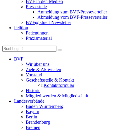
BVF in den Medien
Pressestelle
Anmeldung zum BVF-Presseverteiler
Abmeldung vom BVF-Presseverteiler
BVF@ktuell-Newsletter
Petition
Patientinnen
Praxismaterial
BVF
Wir über uns
Ziele & Aktivitäten
Vorstand
Geschäftsstelle & Kontakt
< li
Kontaktformular
Historie
Mitglied werden & Mitgliedschaft
Landesverbände
Baden-Württemberg
Bayern
Berlin
Brandenburg
Bremen