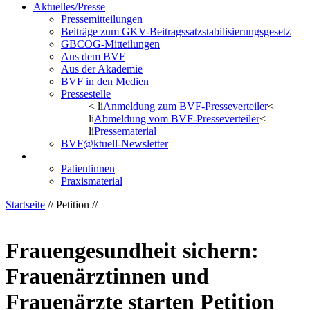
Aktuelles/Presse
Pressemitteilungen
Beiträge zum GKV-Beitragssatzstabilisierungsgesetz
GBCOG-Mitteilungen
Aus dem BVF
Aus der Akademie
BVF in den Medien
Pressestelle
< li
Anmeldung zum BVF-Presseverteiler
<
li
Abmeldung vom BVF-Presseverteiler
<
li
Pressematerial
BVF@ktuell-Newsletter
Petition
Patientinnen
Praxismaterial
Startseite
// Petition //
Frauengesundheit sichern:
Frauenärztinnen und
Frauenärzte starten Petition