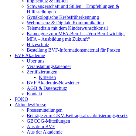
Impfschutz & Impfen
Schwangerschaft und Stillen – Empfehlungen &
Hilfestellungen
Gynäkologische Krebsfrüherkennung
Webpräsenz & Digitale Kommunikation
Telemedizin mit dem Kinderwunschkonsil
Kampagne zum MFA-Beruf – „Von Beruf wichtig:
MFA – Ausbildung mit Zukunft“
Hitzeschutz
Bestellung BVF-Informationsmaterial für Praxen
BVF Akademie
Über uns
Veranstaltungskalender
Zertifizierungen
Kriterien
BVF Akademie-Newsletter
AGB & Datenschutz
Kontakt
FOKO
Aktuelles/Presse
Pressemitteilungen
Beiträge zum GKV-Beitragssatzstabilisierungsgesetz
GBCOG-Mitteilungen
Aus dem BVF
Aus der Akademie