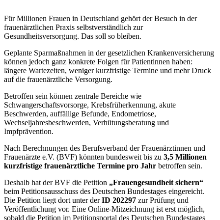
Für Millionen Frauen in Deutschland gehört der Besuch in der
frauenärztlichen Praxis selbstverständlich zur
Gesundheitsversorgung. Das soll so bleiben.
Geplante Sparmaßnahmen in der gesetzlichen Krankenversicherung
können jedoch ganz konkrete Folgen für Patientinnen haben:
längere Wartezeiten, weniger kurzfristige Termine und mehr Druck
auf die frauenärztliche Versorgung.
Betroffen sein können zentrale Bereiche wie
Schwangerschaftsvorsorge, Krebsfrüherkennung, akute
Beschwerden, auffällige Befunde, Endometriose,
Wechseljahresbeschwerden, Verhütungsberatung und
Impfprävention.
Nach Berechnungen des Berufsverband der Frauenärztinnen und
Frauenärzte e.V. (BVF) könnten bundesweit bis zu
3,5 Millionen
kurzfristige frauenärztliche Termine pro Jahr
betroffen sein.
Deshalb hat der BVF die Petition
„Frauengesundheit sichern“
beim Petitionsausschuss des Deutschen Bundestages eingereicht.
Die Petition liegt dort unter der
ID 202297
zur Prüfung und
Veröffentlichung vor. Eine Online-Mitzeichnung ist erst möglich,
sobald die Petition im Petitionsportal des Deutschen Bundestages