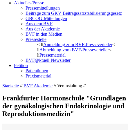
Aktuelles/Presse
Pressemitteilungen
Beiträge zum GKV-Beitragssatzstabilisierungsgesetz
GBCOG-Mitteilungen
Aus dem BVF
Aus der Akademie
BVF in den Medien
Pressestelle
< li
Anmeldung zum BVF-Presseverteiler
<
li
Abmeldung vom BVF-Presseverteiler
<
li
Pressematerial
BVF@ktuell-Newsletter
Petition
Patientinnen
Praxismaterial
Startseite
//
BVF Akademie
// Veranstaltung //
Frankfurter Hormonschule "Grundlagen
der gynäkologischen Endokrinologie und
Reproduktionsmedizin"