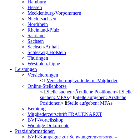
Hamburg
Hessen
Mecklenburg-Vorpommern
Niedersachsen
Nordrhein
Rheinland-Pfalz
Saarland
Sachsen
Sachsen-Anhalt
Schleswig-Holstein
Thüringen
Westfalen-Lippe
Leistungen
Versicherungen
< li
Versicherungsvorteile für Mitglieder
Online-Stellenbörse
< li
Stelle suchen: Ärztliche Positionen
< li
Stelle
suchen: MFAs
< li
Stelle aufgeben: Ärztliche
Positionen
< li
Stelle aufgeben: MFAs
Beratung
Mitgliederzeitschrift FRAUENARZT
BVF-Vorteilsshop
Wichtige Dokumente
Praxisinformationen
BVF-Kampagne zur Schwangerenvorsorge –