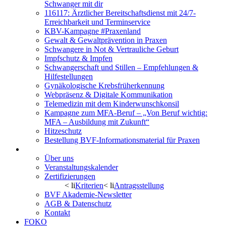
Schwanger mit dir
116117: Ärztlicher Bereitschaftsdienst mit 24/7-
Erreichbarkeit und Terminservice
KBV-Kampagne #Praxenland
Gewalt & Gewaltprävention in Praxen
Schwangere in Not & Vertrauliche Geburt
Impfschutz & Impfen
Schwangerschaft und Stillen – Empfehlungen &
Hilfestellungen
Gynäkologische Krebsfrüherkennung
Webpräsenz & Digitale Kommunikation
Telemedizin mit dem Kinderwunschkonsil
Kampagne zum MFA-Beruf – „Von Beruf wichtig:
MFA – Ausbildung mit Zukunft“
Hitzeschutz
Bestellung BVF-Informationsmaterial für Praxen
BVF Akademie
Über uns
Veranstaltungskalender
Zertifizierungen
< li
Kriterien
< li
Antragsstellung
BVF Akademie-Newsletter
AGB & Datenschutz
Kontakt
FOKO