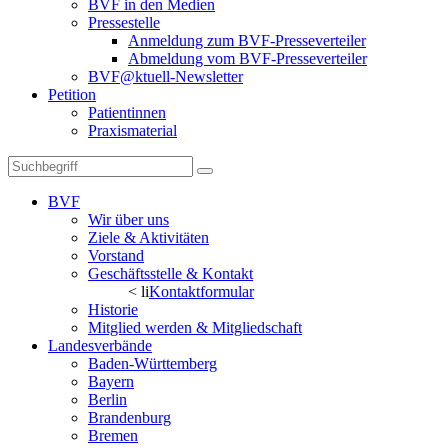
BVF in den Medien
Pressestelle
Anmeldung zum BVF-Presseverteiler
Abmeldung vom BVF-Presseverteiler
BVF@ktuell-Newsletter
Petition
Patientinnen
Praxismaterial
BVF
Wir über uns
Ziele & Aktivitäten
Vorstand
Geschäftsstelle & Kontakt
< li
Kontaktformular
Historie
Mitglied werden & Mitgliedschaft
Landesverbände
Baden-Württemberg
Bayern
Berlin
Brandenburg
Bremen