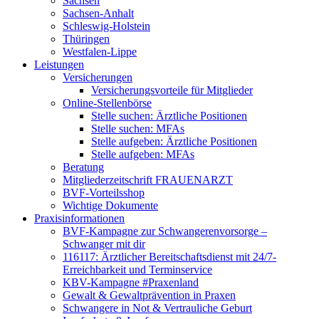
Sachsen
Sachsen-Anhalt
Schleswig-Holstein
Thüringen
Westfalen-Lippe
Leistungen
Versicherungen
Versicherungsvorteile für Mitglieder
Online-Stellenbörse
Stelle suchen: Ärztliche Positionen
Stelle suchen: MFAs
Stelle aufgeben: Ärztliche Positionen
Stelle aufgeben: MFAs
Beratung
Mitgliederzeitschrift FRAUENARZT
BVF-Vorteilsshop
Wichtige Dokumente
Praxisinformationen
BVF-Kampagne zur Schwangerenvorsorge –
Schwanger mit dir
116117: Ärztlicher Bereitschaftsdienst mit 24/7-
Erreichbarkeit und Terminservice
KBV-Kampagne #Praxenland
Gewalt & Gewaltprävention in Praxen
Schwangere in Not & Vertrauliche Geburt