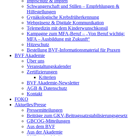
Impfschutz & Impfen
Schwangerschaft und Stillen – Empfehlungen &
Hilfestellungen
Gynäkologische Krebsfrüherkennung
Webpräsenz & Digitale Kommunikation
Telemedizin mit dem Kinderwunschkonsil
Kampagne zum MFA-Beruf – „Von Beruf wichtig:
MFA – Ausbildung mit Zukunft“
Hitzeschutz
Bestellung BVF-Informationsmaterial für Praxen
BVF Akademie
Über uns
Veranstaltungskalender
Zertifizierungen
Kriterien
BVF Akademie-Newsletter
AGB & Datenschutz
Kontakt
FOKO
Aktuelles/Presse
Pressemitteilungen
Beiträge zum GKV-Beitragssatzstabilisierungsgesetz
GBCOG-Mitteilungen
Aus dem BVF
Aus der Akademie