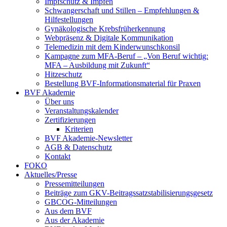
Impfschutz & Impfen
Schwangerschaft und Stillen – Empfehlungen &
Hilfestellungen
Gynäkologische Krebsfrüherkennung
Webpräsenz & Digitale Kommunikation
Telemedizin mit dem Kinderwunschkonsil
Kampagne zum MFA-Beruf – „Von Beruf wichtig:
MFA – Ausbildung mit Zukunft“
Hitzeschutz
Bestellung BVF-Informationsmaterial für Praxen
BVF Akademie
Über uns
Veranstaltungskalender
Zertifizierungen
Kriterien
BVF Akademie-Newsletter
AGB & Datenschutz
Kontakt
FOKO
Aktuelles/Presse
Pressemitteilungen
Beiträge zum GKV-Beitragssatzstabilisierungsgesetz
GBCOG-Mitteilungen
Aus dem BVF
Aus der Akademie