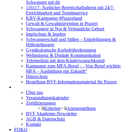
Schwanger mit dir
116117: Ärztlicher Bereitschaftsdienst mit 24/7-
Erreichbarkeit und Terminservice
KBV-Kampagne #Praxenland
Gewalt & Gewaltprävention in Praxen
Schwangere in Not & Vertrauliche Geburt
Impfschutz & Impfen
Schwangerschaft und Stillen – Empfehlungen &
Hilfestellungen
Gynäkologische Krebsfrüherkennung
Webpräsenz & Digitale Kommunikation
Telemedizin mit dem Kinderwunschkonsil
Kampagne zum MFA-Beruf – „Von Beruf wichtig:
MFA – Ausbildung mit Zukunft“
Hitzeschutz
Bestellung BVF-Informationsmaterial für Praxen
BVF Akademie
Über uns
Veranstaltungskalender
Zertifizierungen
< li
Kriterien
< li
Antragsstellung
BVF Akademie-Newsletter
AGB & Datenschutz
Kontakt
FOKO