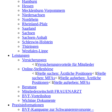
Hamburg
Hessen
Mecklenburg-Vorpommern
Niedersachsen
Nordrhein
Rheinland-Pfalz
Saarland
Sachsen
Sachsen-Anhalt
Schleswig-Holstein
Thüringen
Westfalen-Lippe
Leistungen
Versicherungen
< li
Versicherungsvorteile für Mitglieder
Online-Stellenbörse
< li
Stelle suchen: Ärztliche Positionen
< li
Stelle
suchen: MFAs
< li
Stelle aufgeben: Ärztliche
Positionen
< li
Stelle aufgeben: MFAs
Beratung
Mitgliederzeitschrift FRAUENARZT
BVF-Vorteilsshop
Wichtige Dokumente
Praxisinformationen
BVF-Kampagne zur Schwangerenvorsorge –