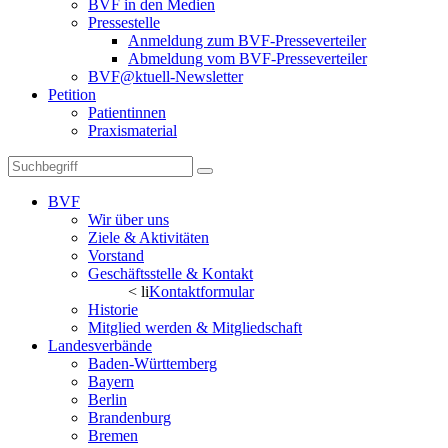
BVF in den Medien
Pressestelle
Anmeldung zum BVF-Presseverteiler
Abmeldung vom BVF-Presseverteiler
BVF@ktuell-Newsletter
Petition
Patientinnen
Praxismaterial
BVF
Wir über uns
Ziele & Aktivitäten
Vorstand
Geschäftsstelle & Kontakt
< li
Kontaktformular
Historie
Mitglied werden & Mitgliedschaft
Landesverbände
Baden-Württemberg
Bayern
Berlin
Brandenburg
Bremen