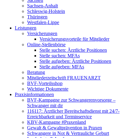
Sachsen
Sachsen-Anhalt
Schleswig-Holstein
Thüringen
Westfalen-Lippe
Leistungen
Versicherungen
Versicherungsvorteile für Mitglieder
Online-Stellenbörse
Stelle suchen: Ärztliche Positionen
Stelle suchen: MFAs
Stelle aufgeben: Ärztliche Positionen
Stelle aufgeben: MFAs
Beratung
Mitgliederzeitschrift FRAUENARZT
BVF-Vorteilsshop
Wichtige Dokumente
Praxisinformationen
BVF-Kampagne zur Schwangerenvorsorge –
Schwanger mit dir
116117: Ärztlicher Bereitschaftsdienst mit 24/7-
Erreichbarkeit und Terminservice
KBV-Kampagne #Praxenland
Gewalt & Gewaltprävention in Praxen
Schwangere in Not & Vertrauliche Geburt