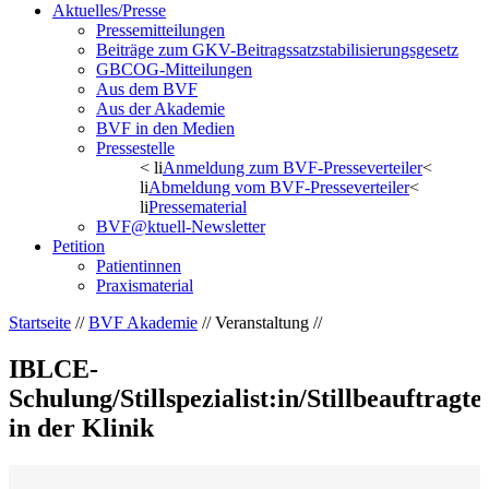
Aktuelles/Presse
Pressemitteilungen
Beiträge zum GKV-Beitragssatzstabilisierungsgesetz
GBCOG-Mitteilungen
Aus dem BVF
Aus der Akademie
BVF in den Medien
Pressestelle
< li
Anmeldung zum BVF-Presseverteiler
<
li
Abmeldung vom BVF-Presseverteiler
<
li
Pressematerial
BVF@ktuell-Newsletter
Petition
Patientinnen
Praxismaterial
Startseite
//
BVF Akademie
// Veranstaltung //
IBLCE-
Schulung/Stillspezialist:in/Stillbeauftragte
in der Klinik