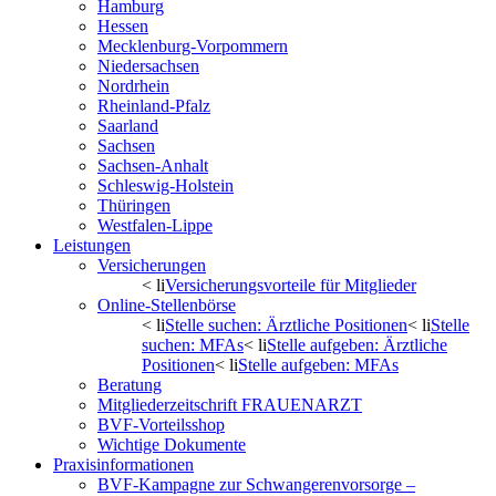
Hamburg
Hessen
Mecklenburg-Vorpommern
Niedersachsen
Nordrhein
Rheinland-Pfalz
Saarland
Sachsen
Sachsen-Anhalt
Schleswig-Holstein
Thüringen
Westfalen-Lippe
Leistungen
Versicherungen
< li
Versicherungsvorteile für Mitglieder
Online-Stellenbörse
< li
Stelle suchen: Ärztliche Positionen
< li
Stelle
suchen: MFAs
< li
Stelle aufgeben: Ärztliche
Positionen
< li
Stelle aufgeben: MFAs
Beratung
Mitgliederzeitschrift FRAUENARZT
BVF-Vorteilsshop
Wichtige Dokumente
Praxisinformationen
BVF-Kampagne zur Schwangerenvorsorge –