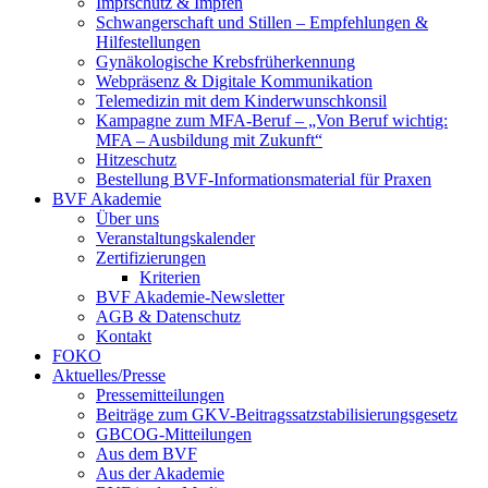
Impfschutz & Impfen
Schwangerschaft und Stillen – Empfehlungen &
Hilfestellungen
Gynäkologische Krebsfrüherkennung
Webpräsenz & Digitale Kommunikation
Telemedizin mit dem Kinderwunschkonsil
Kampagne zum MFA-Beruf – „Von Beruf wichtig:
MFA – Ausbildung mit Zukunft“
Hitzeschutz
Bestellung BVF-Informationsmaterial für Praxen
BVF Akademie
Über uns
Veranstaltungskalender
Zertifizierungen
Kriterien
BVF Akademie-Newsletter
AGB & Datenschutz
Kontakt
FOKO
Aktuelles/Presse
Pressemitteilungen
Beiträge zum GKV-Beitragssatzstabilisierungsgesetz
GBCOG-Mitteilungen
Aus dem BVF
Aus der Akademie