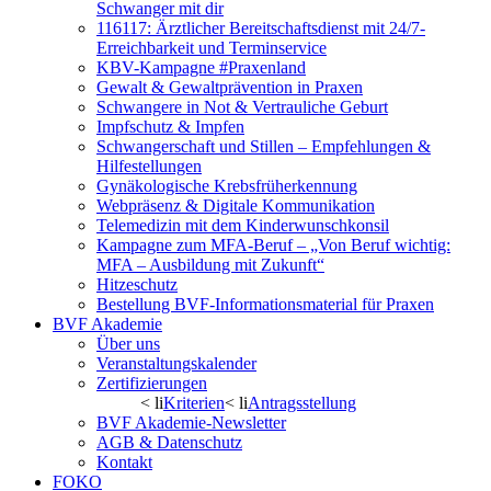
Schwanger mit dir
116117: Ärztlicher Bereitschaftsdienst mit 24/7-
Erreichbarkeit und Terminservice
KBV-Kampagne #Praxenland
Gewalt & Gewaltprävention in Praxen
Schwangere in Not & Vertrauliche Geburt
Impfschutz & Impfen
Schwangerschaft und Stillen – Empfehlungen &
Hilfestellungen
Gynäkologische Krebsfrüherkennung
Webpräsenz & Digitale Kommunikation
Telemedizin mit dem Kinderwunschkonsil
Kampagne zum MFA-Beruf – „Von Beruf wichtig:
MFA – Ausbildung mit Zukunft“
Hitzeschutz
Bestellung BVF-Informationsmaterial für Praxen
BVF Akademie
Über uns
Veranstaltungskalender
Zertifizierungen
< li
Kriterien
< li
Antragsstellung
BVF Akademie-Newsletter
AGB & Datenschutz
Kontakt
FOKO