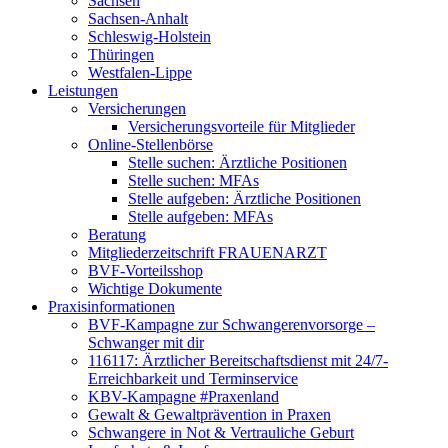
Sachsen
Sachsen-Anhalt
Schleswig-Holstein
Thüringen
Westfalen-Lippe
Leistungen
Versicherungen
Versicherungsvorteile für Mitglieder
Online-Stellenbörse
Stelle suchen: Ärztliche Positionen
Stelle suchen: MFAs
Stelle aufgeben: Ärztliche Positionen
Stelle aufgeben: MFAs
Beratung
Mitgliederzeitschrift FRAUENARZT
BVF-Vorteilsshop
Wichtige Dokumente
Praxisinformationen
BVF-Kampagne zur Schwangerenvorsorge –
Schwanger mit dir
116117: Ärztlicher Bereitschaftsdienst mit 24/7-
Erreichbarkeit und Terminservice
KBV-Kampagne #Praxenland
Gewalt & Gewaltprävention in Praxen
Schwangere in Not & Vertrauliche Geburt