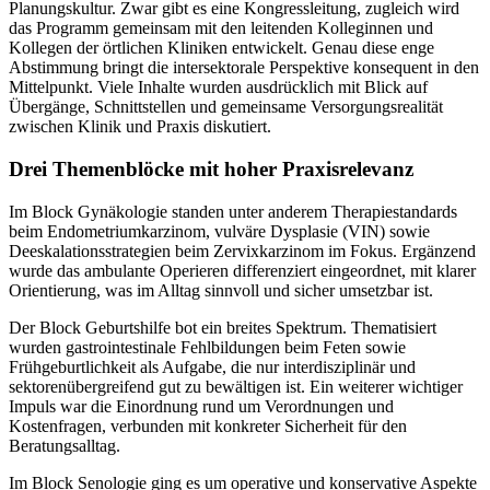
Planungskultur. Zwar gibt es eine Kongressleitung, zugleich wird
das Programm gemeinsam mit den leitenden Kolleginnen und
Kollegen der örtlichen Kliniken entwickelt. Genau diese enge
Abstimmung bringt die intersektorale Perspektive konsequent in den
Mittelpunkt. Viele Inhalte wurden ausdrücklich mit Blick auf
Übergänge, Schnittstellen und gemeinsame Versorgungsrealität
zwischen Klinik und Praxis diskutiert.
Drei Themenblöcke mit hoher Praxisrelevanz
Im Block Gynäkologie standen unter anderem Therapiestandards
beim Endometriumkarzinom, vulväre Dysplasie (VIN) sowie
Deeskalationsstrategien beim Zervixkarzinom im Fokus. Ergänzend
wurde das ambulante Operieren differenziert eingeordnet, mit klarer
Orientierung, was im Alltag sinnvoll und sicher umsetzbar ist.
Der Block Geburtshilfe bot ein breites Spektrum. Thematisiert
wurden gastrointestinale Fehlbildungen beim Feten sowie
Frühgeburtlichkeit als Aufgabe, die nur interdisziplinär und
sektorenübergreifend gut zu bewältigen ist. Ein weiterer wichtiger
Impuls war die Einordnung rund um Verordnungen und
Kostenfragen, verbunden mit konkreter Sicherheit für den
Beratungsalltag.
Im Block Senologie ging es um operative und konservative Aspekte