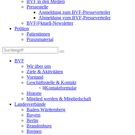
BVF in den Medien
Pressestelle
Anmeldung zum BVF-Presseverteiler
Abmeldung vom BVF-Presseverteiler
BVF@ktuell-Newsletter
Petition
Patientinnen
Praxismaterial
BVF
Wir über uns
Ziele & Aktivitäten
Vorstand
Geschäftsstelle & Kontakt
< li
Kontaktformular
Historie
Mitglied werden & Mitgliedschaft
Landesverbände
Baden-Württemberg
Bayern
Berlin
Brandenburg
Bremen