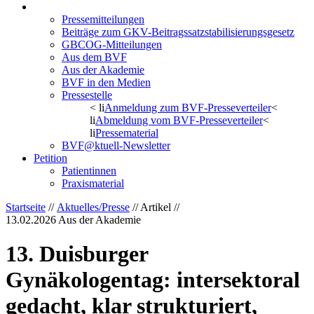
Aktuelles/Presse
Pressemitteilungen
Beiträge zum GKV-Beitragssatzstabilisierungsgesetz
GBCOG-Mitteilungen
Aus dem BVF
Aus der Akademie
BVF in den Medien
Pressestelle
< li
Anmeldung zum BVF-Presseverteiler
<
li
Abmeldung vom BVF-Presseverteiler
<
li
Pressematerial
BVF@ktuell-Newsletter
Petition
Patientinnen
Praxismaterial
Startseite
//
Aktuelles/Presse
// Artikel //
13.02.2026
Aus der Akademie
13. Duisburger
Gynäkologentag: intersektoral
gedacht, klar strukturiert,