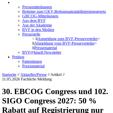
Aktuelles/Presse
Pressemitteilungen
Beiträge zum GKV-Beitragssatzstabilisierungsgesetz
GBCOG-Mitteilungen
Aus dem BVF
Aus der Akademie
BVF in den Medien
Pressestelle
< li
Anmeldung zum BVF-Presseverteiler
<
li
Abmeldung vom BVF-Presseverteiler
<
li
Pressematerial
BVF@ktuell-Newsletter
Petition
Patientinnen
Praxismaterial
Startseite
//
Aktuelles/Presse
// Artikel //
11.05.2026
Fachliche Meldung
30. EBCOG Congress und 102.
SIGO Congress 2027: 50 %
Rabatt auf Registrierung nur