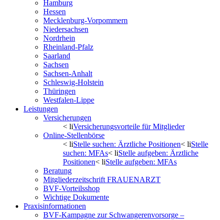
Hamburg
Hessen
Mecklenburg-Vorpommern
Niedersachsen
Nordrhein
Rheinland-Pfalz
Saarland
Sachsen
Sachsen-Anhalt
Schleswig-Holstein
Thüringen
Westfalen-Lippe
Leistungen
Versicherungen
< li
Versicherungsvorteile für Mitglieder
Online-Stellenbörse
< li
Stelle suchen: Ärztliche Positionen
< li
Stelle
suchen: MFAs
< li
Stelle aufgeben: Ärztliche
Positionen
< li
Stelle aufgeben: MFAs
Beratung
Mitgliederzeitschrift FRAUENARZT
BVF-Vorteilsshop
Wichtige Dokumente
Praxisinformationen
BVF-Kampagne zur Schwangerenvorsorge –