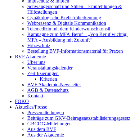
Impfschutz & Impfen
Schwangerschaft und Stillen – Empfehlungen &
Hilfestellungen
Gynäkologische Krebsfrüherkennung
Webpräsenz & Digitale Kommunikation
Telemedizin mit dem Kinderwunschkonsil
Kampagne zum MFA-Beruf – „Von Beruf wichtig:
MFA – Ausbildung mit Zukunft“
Hitzeschutz
Bestellung BVF-Informationsmaterial für Praxen
BVF Akademie
Über uns
Veranstaltungskalender
Zertifizierungen
Kriterien
BVF Akademie-Newsletter
AGB & Datenschutz
Kontakt
FOKO
Aktuelles/Presse
Pressemitteilungen
Beiträge zum GKV-Beitragssatzstabilisierungsgesetz
GBCOG-Mitteilungen
Aus dem BVF
Aus der Akademie