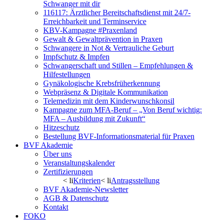
Schwanger mit dir
116117: Ärztlicher Bereitschaftsdienst mit 24/7-
Erreichbarkeit und Terminservice
KBV-Kampagne #Praxenland
Gewalt & Gewaltprävention in Praxen
Schwangere in Not & Vertrauliche Geburt
Impfschutz & Impfen
Schwangerschaft und Stillen – Empfehlungen &
Hilfestellungen
Gynäkologische Krebsfrüherkennung
Webpräsenz & Digitale Kommunikation
Telemedizin mit dem Kinderwunschkonsil
Kampagne zum MFA-Beruf – „Von Beruf wichtig:
MFA – Ausbildung mit Zukunft“
Hitzeschutz
Bestellung BVF-Informationsmaterial für Praxen
BVF Akademie
Über uns
Veranstaltungskalender
Zertifizierungen
< li
Kriterien
< li
Antragsstellung
BVF Akademie-Newsletter
AGB & Datenschutz
Kontakt
FOKO