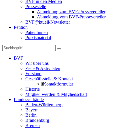
BVF in den Medien
Pressestelle
Anmeldung zum BVF-Presseverteiler
Abmeldung vom BVF-Presseverteiler
BVF@ktuell-Newsletter
Petition
Patientinnen
Praxismaterial
BVF
Wir über uns
Ziele & Aktivitäten
Vorstand
Geschäftsstelle & Kontakt
< li
Kontaktformular
Historie
Mitglied werden & Mitgliedschaft
Landesverbände
Baden-Württemberg
Bayern
Berlin
Brandenburg
Bremen