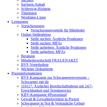
Sachsen
Sachsen-Anhalt
Schleswig-Holstein
Thüringen
Westfalen-Lippe
Leistungen
Versicherungen
Versicherungsvorteile für Mitglieder
Online-Stellenbörse
Stelle suchen: Ärztliche Positionen
Stelle suchen: MFAs
Stelle aufgeben: Ärztliche Positionen
Stelle aufgeben: MFAs
Beratung
Mitgliederzeitschrift FRAUENARZT
BVF-Vorteilsshop
Wichtige Dokumente
Praxisinformationen
BVF-Kampagne zur Schwangerenvorsorge –
Schwanger mit dir
116117: Ärztlicher Bereitschaftsdienst mit 24/7-
Erreichbarkeit und Terminservice
KBV-Kampagne #Praxenland
Gewalt & Gewaltprävention in Praxen
Schwangere in Not & Vertrauliche Geburt