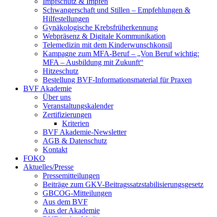
Impfschutz & Impfen
Schwangerschaft und Stillen – Empfehlungen &
Hilfestellungen
Gynäkologische Krebsfrüherkennung
Webpräsenz & Digitale Kommunikation
Telemedizin mit dem Kinderwunschkonsil
Kampagne zum MFA-Beruf – „Von Beruf wichtig:
MFA – Ausbildung mit Zukunft“
Hitzeschutz
Bestellung BVF-Informationsmaterial für Praxen
BVF Akademie
Über uns
Veranstaltungskalender
Zertifizierungen
Kriterien
BVF Akademie-Newsletter
AGB & Datenschutz
Kontakt
FOKO
Aktuelles/Presse
Pressemitteilungen
Beiträge zum GKV-Beitragssatzstabilisierungsgesetz
GBCOG-Mitteilungen
Aus dem BVF
Aus der Akademie