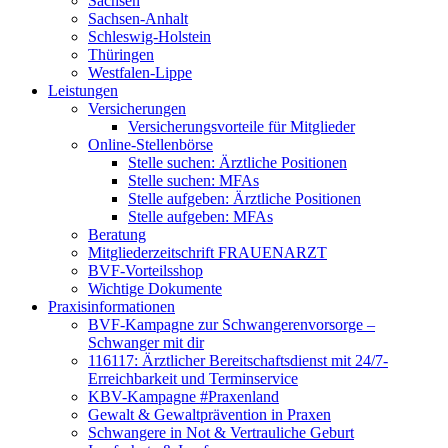
Sachsen
Sachsen-Anhalt
Schleswig-Holstein
Thüringen
Westfalen-Lippe
Leistungen
Versicherungen
Versicherungsvorteile für Mitglieder
Online-Stellenbörse
Stelle suchen: Ärztliche Positionen
Stelle suchen: MFAs
Stelle aufgeben: Ärztliche Positionen
Stelle aufgeben: MFAs
Beratung
Mitgliederzeitschrift FRAUENARZT
BVF-Vorteilsshop
Wichtige Dokumente
Praxisinformationen
BVF-Kampagne zur Schwangerenvorsorge –
Schwanger mit dir
116117: Ärztlicher Bereitschaftsdienst mit 24/7-
Erreichbarkeit und Terminservice
KBV-Kampagne #Praxenland
Gewalt & Gewaltprävention in Praxen
Schwangere in Not & Vertrauliche Geburt