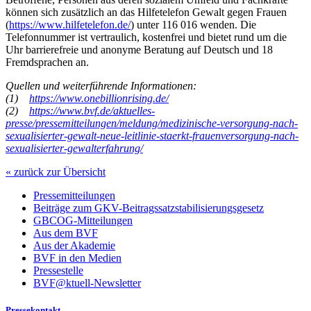
können sich zusätzlich an das Hilfetelefon Gewalt gegen Frauen
(
https://www.hilfetelefon.de/
) unter 116 016 wenden. Die
Telefonnummer ist vertraulich, kostenfrei und bietet rund um die
Uhr barrierefreie und anonyme Beratung auf Deutsch und 18
Fremdsprachen an.
Quellen und weiterführende Informationen:
(1)
https://www.onebillionrising.de/
(2)
https://www.bvf.de/aktuelles-
presse/pressemitteilungen/meldung/medizinische-versorgung-nach-
sexualisierter-gewalt-neue-leitlinie-staerkt-frauenversorgung-nach-
sexualisierter-gewalterfahrung/
« zurück zur Übersicht
Pressemitteilungen
Beiträge zum GKV-Beitragssatzstabilisierungsgesetz
GBCOG-Mitteilungen
Aus dem BVF
Aus der Akademie
BVF in den Medien
Pressestelle
BVF@ktuell-Newsletter
Pressekontakt