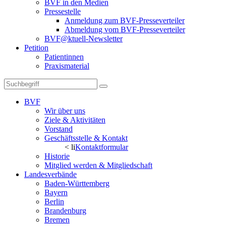
BVF in den Medien
Pressestelle
Anmeldung zum BVF-Presseverteiler
Abmeldung vom BVF-Presseverteiler
BVF@ktuell-Newsletter
Petition
Patientinnen
Praxismaterial
BVF
Wir über uns
Ziele & Aktivitäten
Vorstand
Geschäftsstelle & Kontakt
< li
Kontaktformular
Historie
Mitglied werden & Mitgliedschaft
Landesverbände
Baden-Württemberg
Bayern
Berlin
Brandenburg
Bremen