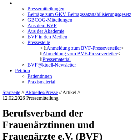
Aktuelles/Presse
Pressemitteilungen
Beiträge zum GKV-Beitragssatzstabilisierungsgesetz
GBCOG-Mitteilungen
Aus dem BVF
Aus der Akademie
BVF in den Medien
Pressestelle
< li
Anmeldung zum BVF-Presseverteiler
<
li
Abmeldung vom BVF-Presseverteiler
<
li
Pressematerial
BVF@ktuell-Newsletter
Petition
Patientinnen
Praxismaterial
Startseite
//
Aktuelles/Presse
// Artikel //
12.02.2026
Pressemitteilung
Berufsverband der
Frauenärztinnen und
Frauenärzte e.V. (BVF)