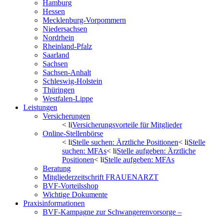
Hamburg
Hessen
Mecklenburg-Vorpommern
Niedersachsen
Nordrhein
Rheinland-Pfalz
Saarland
Sachsen
Sachsen-Anhalt
Schleswig-Holstein
Thüringen
Westfalen-Lippe
Leistungen
Versicherungen
< li
Versicherungsvorteile für Mitglieder
Online-Stellenbörse
< li
Stelle suchen: Ärztliche Positionen
< li
Stelle
suchen: MFAs
< li
Stelle aufgeben: Ärztliche
Positionen
< li
Stelle aufgeben: MFAs
Beratung
Mitgliederzeitschrift FRAUENARZT
BVF-Vorteilsshop
Wichtige Dokumente
Praxisinformationen
BVF-Kampagne zur Schwangerenvorsorge –