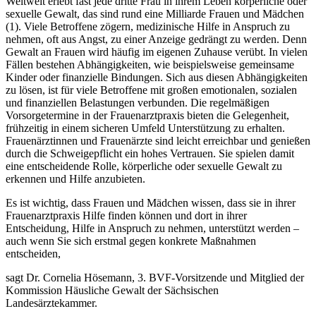
Weltweit erlebt fast jede dritte Frau in ihrem Leben körperliche oder
sexuelle Gewalt, das sind rund eine Milliarde Frauen und Mädchen
(1). Viele Betroffene zögern, medizinische Hilfe in Anspruch zu
nehmen, oft aus Angst, zu einer Anzeige gedrängt zu werden. Denn
Gewalt an Frauen wird häufig im eigenen Zuhause verübt. In vielen
Fällen bestehen Abhängigkeiten, wie beispielsweise gemeinsame
Kinder oder finanzielle Bindungen. Sich aus diesen Abhängigkeiten
zu lösen, ist für viele Betroffene mit großen emotionalen, sozialen
und finanziellen Belastungen verbunden. Die regelmäßigen
Vorsorgetermine in der Frauenarztpraxis bieten die Gelegenheit,
frühzeitig in einem sicheren Umfeld Unterstützung zu erhalten.
Frauenärztinnen und Frauenärzte sind leicht erreichbar und genießen
durch die Schweigepflicht ein hohes Vertrauen. Sie spielen damit
eine entscheidende Rolle, körperliche oder sexuelle Gewalt zu
erkennen und Hilfe anzubieten.
Es ist wichtig, dass Frauen und Mädchen wissen, dass sie in ihrer
Frauenarztpraxis Hilfe finden können und dort in ihrer
Entscheidung, Hilfe in Anspruch zu nehmen, unterstützt werden –
auch wenn Sie sich erstmal gegen konkrete Maßnahmen
entscheiden,
sagt Dr. Cornelia Hösemann, 3. BVF-Vorsitzende und Mitglied der
Kommission Häusliche Gewalt der Sächsischen
Landesärztekammer.