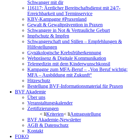
Schwanger mit dir
116117: Ärztlicher Bereitschaftsdienst mit 24/7-
Erreichbarkeit und Terminservice
KBV-Kampagne #Praxenland
Gewalt & Gewaltprävention in Praxen
Schwangere in Not & Vertrauliche Geburt
Impfschutz & Impfen
Schwangerschaft und Stillen – Empfehlungen &
Hilfestellungen
Gynäkologische Krebsfrüherkennung
Webpräsenz & Digitale Kommunikation
Telemedizin mit dem Kinderwunschkonsil
Kampagne zum MFA-Beruf – „Von Beruf wichtig:
MFA – Ausbildung mit Zukunft“
Hitzeschutz
Bestellung BVF-Informationsmaterial für Praxen
BVF Akademie
Über uns
Veranstaltungskalender
Zertifizierungen
< li
Kriterien
< li
Antragsstellung
BVF Akademie-Newsletter
AGB & Datenschutz
Kontakt
FOKO