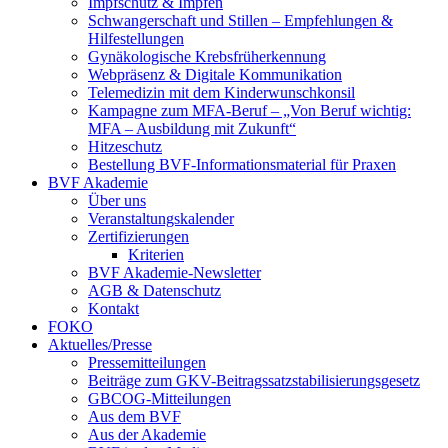
Impfschutz & Impfen
Schwangerschaft und Stillen – Empfehlungen &
Hilfestellungen
Gynäkologische Krebsfrüherkennung
Webpräsenz & Digitale Kommunikation
Telemedizin mit dem Kinderwunschkonsil
Kampagne zum MFA-Beruf – „Von Beruf wichtig:
MFA – Ausbildung mit Zukunft“
Hitzeschutz
Bestellung BVF-Informationsmaterial für Praxen
BVF Akademie
Über uns
Veranstaltungskalender
Zertifizierungen
Kriterien
BVF Akademie-Newsletter
AGB & Datenschutz
Kontakt
FOKO
Aktuelles/Presse
Pressemitteilungen
Beiträge zum GKV-Beitragssatzstabilisierungsgesetz
GBCOG-Mitteilungen
Aus dem BVF
Aus der Akademie