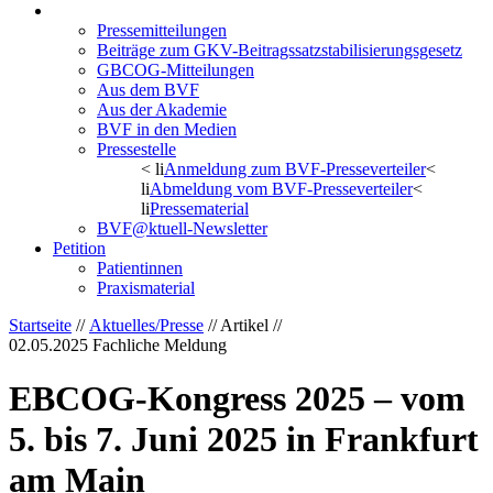
Aktuelles/Presse
Pressemitteilungen
Beiträge zum GKV-Beitragssatzstabilisierungsgesetz
GBCOG-Mitteilungen
Aus dem BVF
Aus der Akademie
BVF in den Medien
Pressestelle
< li
Anmeldung zum BVF-Presseverteiler
<
li
Abmeldung vom BVF-Presseverteiler
<
li
Pressematerial
BVF@ktuell-Newsletter
Petition
Patientinnen
Praxismaterial
Startseite
//
Aktuelles/Presse
// Artikel //
02.05.2025
Fachliche Meldung
EBCOG-Kongress 2025 – vom
5. bis 7. Juni 2025 in Frankfurt
am Main