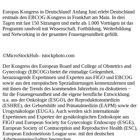
Europas Kongress in Deutschland! Anfang Juni erlebt Deutschland
erstmals den EBCOG-Kongress in Frankfurt am Main. In drei
Tagen mit fast 150 Sitzungen und mehr als 1.000 Vorträgen ist das
Programm randvoll mit Wissenschaft, Fortbildung, Weiterbildung
und Networking in der gesamten Frauengesundheit gefüllt.
©MicroStockHub– istockphoto.com
Der Kongress des European Board and College of Obstetrics and
Gynecology (EBCOG) bietet die einmalige Gelegenheit,
herausragende Expertinnen und Experten aus FIGO und EBCOG
sowie aus den europäischen Spezialisierungen kennenzulernen und
mit ihnen die Trends des kommenden Jahrzehnts zu diskutieren −
für die Frauengesundheit und die eigene berufliche Entwicklung:
u.a. aus der Onkologie (ESGO), der Reproduktionsmedizin
(ESHRE), der Geburtshilfe und Pränatalmedizin (EAPM) sowie der
Urogynäkologie (EUGA). Auch werden sich internationale
Expertinnen und Experten der gynäkologischen Endoskopie aus
FIGO und European Society for Gynecologic Endoscopy (ESGE),
European Society of Contraception and Reproductive Health (ESC),
European Endometriosis League usw. mit den deutschen
Arbeitsgemeinschaften besprechen.