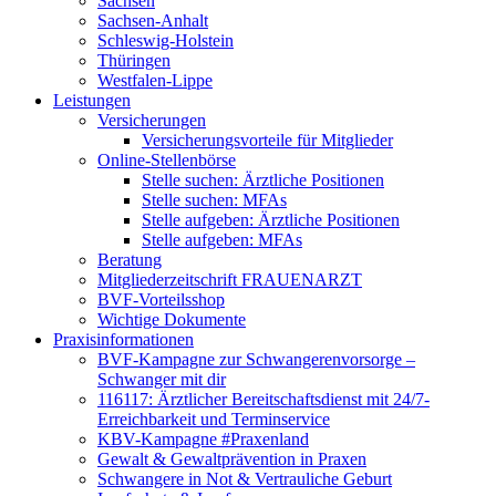
Sachsen
Sachsen-Anhalt
Schleswig-Holstein
Thüringen
Westfalen-Lippe
Leistungen
Versicherungen
Versicherungsvorteile für Mitglieder
Online-Stellenbörse
Stelle suchen: Ärztliche Positionen
Stelle suchen: MFAs
Stelle aufgeben: Ärztliche Positionen
Stelle aufgeben: MFAs
Beratung
Mitgliederzeitschrift FRAUENARZT
BVF-Vorteilsshop
Wichtige Dokumente
Praxisinformationen
BVF-Kampagne zur Schwangerenvorsorge –
Schwanger mit dir
116117: Ärztlicher Bereitschaftsdienst mit 24/7-
Erreichbarkeit und Terminservice
KBV-Kampagne #Praxenland
Gewalt & Gewaltprävention in Praxen
Schwangere in Not & Vertrauliche Geburt