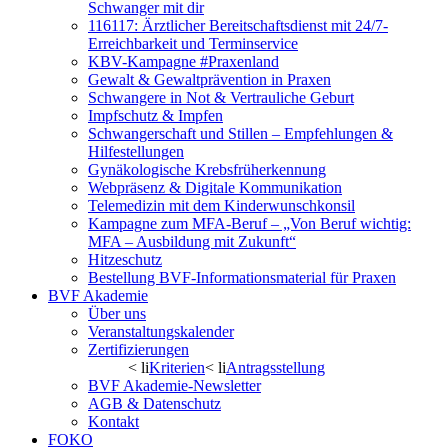
Schwanger mit dir
116117: Ärztlicher Bereitschaftsdienst mit 24/7-
Erreichbarkeit und Terminservice
KBV-Kampagne #Praxenland
Gewalt & Gewaltprävention in Praxen
Schwangere in Not & Vertrauliche Geburt
Impfschutz & Impfen
Schwangerschaft und Stillen – Empfehlungen &
Hilfestellungen
Gynäkologische Krebsfrüherkennung
Webpräsenz & Digitale Kommunikation
Telemedizin mit dem Kinderwunschkonsil
Kampagne zum MFA-Beruf – „Von Beruf wichtig:
MFA – Ausbildung mit Zukunft“
Hitzeschutz
Bestellung BVF-Informationsmaterial für Praxen
BVF Akademie
Über uns
Veranstaltungskalender
Zertifizierungen
< li
Kriterien
< li
Antragsstellung
BVF Akademie-Newsletter
AGB & Datenschutz
Kontakt
FOKO