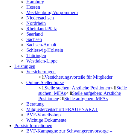
Hamburg
Hessen
Mecklenburg-Vorpommern
Niedersachsen
Nordrhein
Rheinland-Pfalz
Saarland
Sachsen
Sachsen-Anhalt
Schleswig-Holstein
Thüringen
Westfalen-Lippe
Leistungen
Versicherungen
< li
Versicherungsvorteile für Mitglieder
Online-Stellenbörse
< li
Stelle suchen: Ärztliche Positionen
< li
Stelle
suchen: MFAs
< li
Stelle aufgeben: Ärztliche
Positionen
< li
Stelle aufgeben: MFAs
Beratung
Mitgliederzeitschrift FRAUENARZT
BVF-Vorteilsshop
Wichtige Dokumente
Praxisinformationen
BVF-Kampagne zur Schwangerenvorsorge –