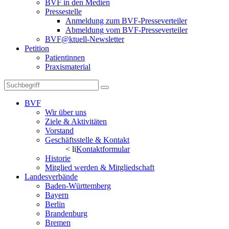
BVF in den Medien
Pressestelle
Anmeldung zum BVF-Presseverteiler
Abmeldung vom BVF-Presseverteiler
BVF@ktuell-Newsletter
Petition
Patientinnen
Praxismaterial
BVF
Wir über uns
Ziele & Aktivitäten
Vorstand
Geschäftsstelle & Kontakt
< li
Kontaktformular
Historie
Mitglied werden & Mitgliedschaft
Landesverbände
Baden-Württemberg
Bayern
Berlin
Brandenburg
Bremen