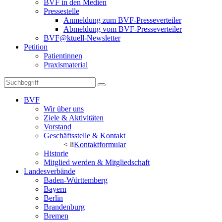
BVF in den Medien
Pressestelle
Anmeldung zum BVF-Presseverteiler
Abmeldung vom BVF-Presseverteiler
BVF@ktuell-Newsletter
Petition
Patientinnen
Praxismaterial
BVF
Wir über uns
Ziele & Aktivitäten
Vorstand
Geschäftsstelle & Kontakt
< li
Kontaktformular
Historie
Mitglied werden & Mitgliedschaft
Landesverbände
Baden-Württemberg
Bayern
Berlin
Brandenburg
Bremen