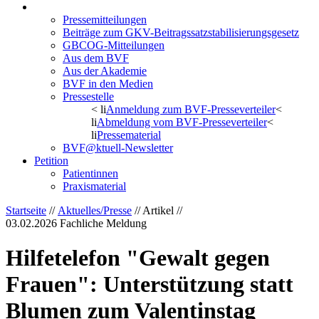
Aktuelles/Presse
Pressemitteilungen
Beiträge zum GKV-Beitragssatzstabilisierungsgesetz
GBCOG-Mitteilungen
Aus dem BVF
Aus der Akademie
BVF in den Medien
Pressestelle
< li
Anmeldung zum BVF-Presseverteiler
<
li
Abmeldung vom BVF-Presseverteiler
<
li
Pressematerial
BVF@ktuell-Newsletter
Petition
Patientinnen
Praxismaterial
Startseite
//
Aktuelles/Presse
// Artikel //
03.02.2026
Fachliche Meldung
Hilfetelefon "Gewalt gegen
Frauen": Unterstützung statt
Blumen zum Valentinstag