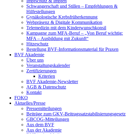
Impfschutz & Impfen
Schwangerschaft und Stillen – Empfehlungen &
Hilfestellungen
Gynäkologische Krebsfrüherkennung
Webpräsenz & Digitale Kommunikation
Telemedizin mit dem Kinderwunschkonsil
Kampagne zum MFA-Beruf – „Von Beruf wichtig:
MFA – Ausbildung mit Zukunft“
Hitzeschutz
Bestellung BVF-Informationsmaterial für Praxen
BVF Akademie
Über uns
Veranstaltungskalender
Zertifizierungen
Kriterien
BVF Akademie-Newsletter
AGB & Datenschutz
Kontakt
FOKO
Aktuelles/Presse
Pressemitteilungen
Beiträge zum GKV-Beitragssatzstabilisierungsgesetz
GBCOG-Mitteilungen
Aus dem BVF
Aus der Akademie