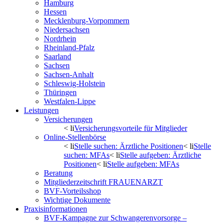
Hamburg
Hessen
Mecklenburg-Vorpommern
Niedersachsen
Nordrhein
Rheinland-Pfalz
Saarland
Sachsen
Sachsen-Anhalt
Schleswig-Holstein
Thüringen
Westfalen-Lippe
Leistungen
Versicherungen
< li
Versicherungsvorteile für Mitglieder
Online-Stellenbörse
< li
Stelle suchen: Ärztliche Positionen
< li
Stelle
suchen: MFAs
< li
Stelle aufgeben: Ärztliche
Positionen
< li
Stelle aufgeben: MFAs
Beratung
Mitgliederzeitschrift FRAUENARZT
BVF-Vorteilsshop
Wichtige Dokumente
Praxisinformationen
BVF-Kampagne zur Schwangerenvorsorge –