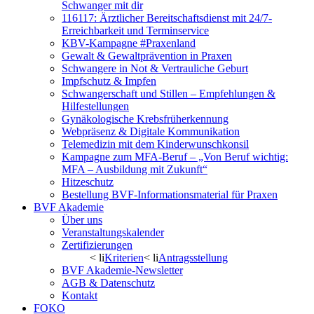
Schwanger mit dir
116117: Ärztlicher Bereitschaftsdienst mit 24/7-
Erreichbarkeit und Terminservice
KBV-Kampagne #Praxenland
Gewalt & Gewaltprävention in Praxen
Schwangere in Not & Vertrauliche Geburt
Impfschutz & Impfen
Schwangerschaft und Stillen – Empfehlungen &
Hilfestellungen
Gynäkologische Krebsfrüherkennung
Webpräsenz & Digitale Kommunikation
Telemedizin mit dem Kinderwunschkonsil
Kampagne zum MFA-Beruf – „Von Beruf wichtig:
MFA – Ausbildung mit Zukunft“
Hitzeschutz
Bestellung BVF-Informationsmaterial für Praxen
BVF Akademie
Über uns
Veranstaltungskalender
Zertifizierungen
< li
Kriterien
< li
Antragsstellung
BVF Akademie-Newsletter
AGB & Datenschutz
Kontakt
FOKO