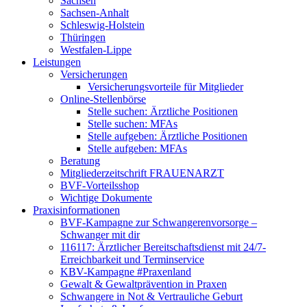
Sachsen
Sachsen-Anhalt
Schleswig-Holstein
Thüringen
Westfalen-Lippe
Leistungen
Versicherungen
Versicherungsvorteile für Mitglieder
Online-Stellenbörse
Stelle suchen: Ärztliche Positionen
Stelle suchen: MFAs
Stelle aufgeben: Ärztliche Positionen
Stelle aufgeben: MFAs
Beratung
Mitgliederzeitschrift FRAUENARZT
BVF-Vorteilsshop
Wichtige Dokumente
Praxisinformationen
BVF-Kampagne zur Schwangerenvorsorge –
Schwanger mit dir
116117: Ärztlicher Bereitschaftsdienst mit 24/7-
Erreichbarkeit und Terminservice
KBV-Kampagne #Praxenland
Gewalt & Gewaltprävention in Praxen
Schwangere in Not & Vertrauliche Geburt