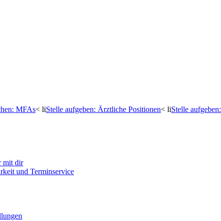
uchen: MFAs
< li
Stelle aufgeben: Ärztliche Positionen
< li
Stelle aufgebe
mit dir
arkeit und Terminservice
llungen