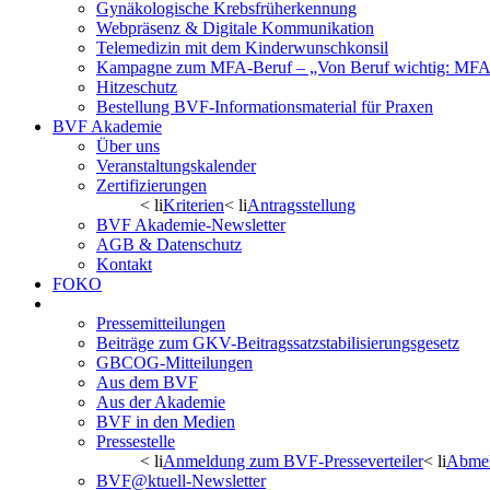
Gynäkologische Krebsfrüherkennung
Webpräsenz & Digitale Kommunikation
Telemedizin mit dem Kinderwunschkonsil
Kampagne zum MFA-Beruf – „Von Beruf wichtig: MFA 
Hitzeschutz
Bestellung BVF-Informationsmaterial für Praxen
BVF Akademie
Über uns
Veranstaltungskalender
Zertifizierungen
< li
Kriterien
< li
Antragsstellung
BVF Akademie-Newsletter
AGB & Datenschutz
Kontakt
FOKO
Aktuelles/Presse
Pressemitteilungen
Beiträge zum GKV-Beitragssatzstabilisierungsgesetz
GBCOG-Mitteilungen
Aus dem BVF
Aus der Akademie
BVF in den Medien
Pressestelle
< li
Anmeldung zum BVF-Presseverteiler
< li
Abmel
BVF@ktuell-Newsletter