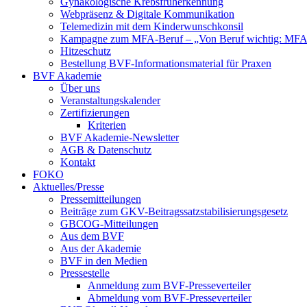
Gynäkologische Krebsfrüherkennung
Webpräsenz & Digitale Kommunikation
Telemedizin mit dem Kinderwunschkonsil
Kampagne zum MFA-Beruf – „Von Beruf wichtig: MFA 
Hitzeschutz
Bestellung BVF-Informationsmaterial für Praxen
BVF Akademie
Über uns
Veranstaltungskalender
Zertifizierungen
Kriterien
BVF Akademie-Newsletter
AGB & Datenschutz
Kontakt
FOKO
Aktuelles/Presse
Pressemitteilungen
Beiträge zum GKV-Beitragssatzstabilisierungsgesetz
GBCOG-Mitteilungen
Aus dem BVF
Aus der Akademie
BVF in den Medien
Pressestelle
Anmeldung zum BVF-Presseverteiler
Abmeldung vom BVF-Presseverteiler