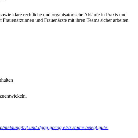
owie klare rechtliche und organisatorische Abläufe in Praxis und
Frauenärztinnen und Frauenärzte mit ihren Teams sicher arbeiten
rhalten
rzuentwickeln.
gen/meldung/bvf-und-dggg-gbcog-elsa-studie-belegt-gute-