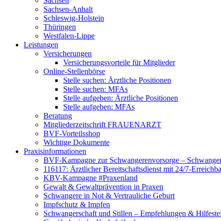
Sachsen
Sachsen-Anhalt
Schleswig-Holstein
Thüringen
Westfalen-Lippe
Leistungen
Versicherungen
Versicherungsvorteile für Mitglieder
Online-Stellenbörse
Stelle suchen: Ärztliche Positionen
Stelle suchen: MFAs
Stelle aufgeben: Ärztliche Positionen
Stelle aufgeben: MFAs
Beratung
Mitgliederzeitschrift FRAUENARZT
BVF-Vorteilsshop
Wichtige Dokumente
Praxisinformationen
BVF-Kampagne zur Schwangerenvorsorge – Schwanger 
116117: Ärztlicher Bereitschaftsdienst mit 24/7-Erreichb
KBV-Kampagne #Praxenland
Gewalt & Gewaltprävention in Praxen
Schwangere in Not & Vertrauliche Geburt
Impfschutz & Impfen
Schwangerschaft und Stillen – Empfehlungen & Hilfeste