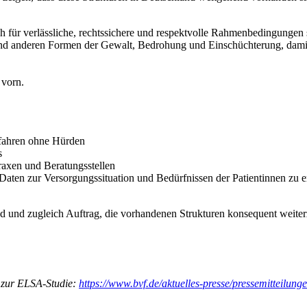
 für verlässliche, rechtssichere und respektvolle Rahmenbedingungen s
nd anderen Formen der Gewalt, Bedrohung und Einschüchterung, damit 
 vorn.
rfahren ohne Hürden
s
raxen und Beratungsstellen
Daten zur Versorgungssituation und Bedürfnissen der Patientinnen zu e
d und zugleich Auftrag, die vorhandenen Strukturen konsequent weite
 zur ELSA-Studie:
https://www.bvf.de/aktuelles-presse/pressemitteilun