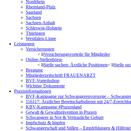
Nordrhein
Rheinland-Pfalz
Saarland
Sachsen
Sachsen-Anhalt
Schleswig-Holstein
Thüringen
Westfalen-Lippe
Leistungen
Versicherungen
< li
Versicherungsvorteile für Mitglieder
Online-Stellenbörse
< li
Stelle suchen: Ärztliche Positionen
< li
Stelle s
Beratung
Mitgliederzeitschrift FRAUENARZT
BVF-Vorteilsshop
Wichtige Dokumente
Praxisinformationen
BVF-Kampagne zur Schwangerenvorsorge – Schwanger 
116117: Ärztlicher Bereitschaftsdienst mit 24/7-Erreichb
KBV-Kampagne #Praxenland
Gewalt & Gewaltprävention in Praxen
Schwangere in Not & Vertrauliche Geburt
Impfschutz & Impfen
Schwangerschaft und Stillen – Empfehlungen & Hilfeste