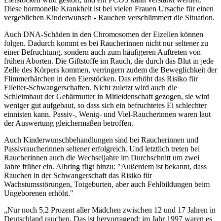
Diese hormonelle Krankheit ist bei vielen Frauen Ursache für einen
vergeblichen Kinderwunsch - Rauchen verschlimmert die Situation.
Auch DNA-Schäden in den Chromosomen der Eizellen können
folgen. Dadurch kommt es bei Raucherinnen nicht nur seltener zu
einer Befruchtung, sondern auch zum häufigeren Auftreten von
frühen Aborten. Die Giftstoffe im Rauch, die durch das Blut in jede
Zelle des Körpers kommen, verringern zudem die Beweglichkeit der
Flimmerhärchen in den Eierstöcken. Das erhöht das Risiko für
Eileiter-Schwangerschaften. Nicht zuletzt wird auch die
Schleimhaut der Gebärmutter in Mitleidenschaft gezogen, sie wird
weniger gut aufgebaut, so dass sich ein befruchtetes Ei schlechter
einnisten kann. Passiv-, Wenig- und Viel-Raucherinnen waren laut
der Auswertung gleichermaßen betroffen.
Auch Kinderwunschbehandlungen sind bei Raucherinnen und
Passivraucherinnen seltener erfolgreich. Und letztlich treten bei
Raucherinnen auch die Wechseljahre im Durchschnitt um zwei
Jahre früher ein. Albring fügt hinzu: "Außerdem ist bekannt, dass
Rauchen in der Schwangerschaft das Risiko für
Wachstumsstörungen, Totgeburten, aber auch Fehlbildungen beim
Ungeborenen erhöht."
„Nur noch 5,2 Prozent aller Mädchen zwischen 12 und 17 Jahren in
Deutschland rauchen. Das ist hervorragend: im Jahr 1997 waren es