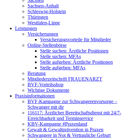
Sachsen
Sachsen-Anhalt
Schleswig-Holstein
Thüringen
Westfalen-Lippe
Leistungen
Versicherungen
Versicherungsvorteile für Mitglieder
Online-Stellenbörse
Stelle suchen: Ärztliche Positionen
Stelle suchen: MFAs
Stelle aufgeben: Ärztliche Positionen
Stelle aufgeben: MFAs
Beratung
Mitgliederzeitschrift FRAUENARZT
BVF-Vorteilsshop
Wichtige Dokumente
Praxisinformationen
BVF-Kampagne zur Schwangerenvorsorge –
Schwanger mit dir
116117: Ärztlicher Bereitschaftsdienst mit 24/7-
Erreichbarkeit und Terminservice
KBV-Kampagne #Praxenland
Gewalt & Gewaltprävention in Praxen
Schwangere in Not & Vertrauliche Geburt