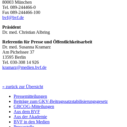
80003 München
Tel. 089-244466-0
Fax 089-244466-100
bvf@
bvf.de
Präsident
Dr. med. Christian Albring
Referentin für Presse und Öffentlichkeitsarbeit
Dr. med. Susanna Kramarz
Am Pichelssee 37
13595 Berlin
Tel. 030-308 14 926
kramarz@
medien.bvf.de
« zurück zur Übersicht
Pressemitteilungen
Beiträge zum GKV-Beitragssatzstabilisierungsgesetz
GBCOG-Mitteilungen
Aus dem BVF
Aus der Akademie
BVF in den Medien
Pressestelle