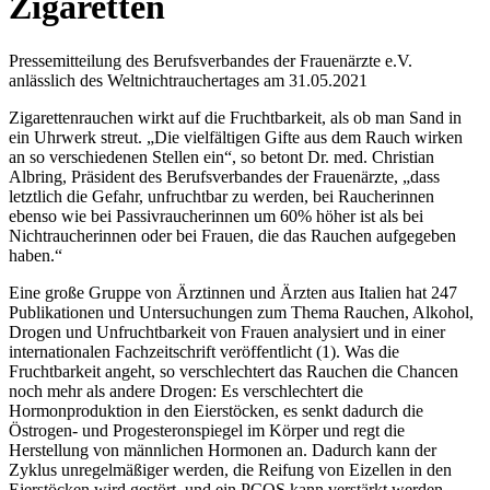
Zigaretten
Pressemitteilung des Berufsverbandes der Frauenärzte e.V.
anlässlich des Weltnichtrauchertages am 31.05.2021
Zigarettenrauchen wirkt auf die Fruchtbarkeit, als ob man Sand in
ein Uhrwerk streut. „Die vielfältigen Gifte aus dem Rauch wirken
an so verschiedenen Stellen ein“, so betont Dr. med. Christian
Albring, Präsident des Berufsverbandes der Frauenärzte, „dass
letztlich die Gefahr, unfruchtbar zu werden, bei Raucherinnen
ebenso wie bei Passivraucherinnen um 60% höher ist als bei
Nichtraucherinnen oder bei Frauen, die das Rauchen aufgegeben
haben.“
Eine große Gruppe von Ärztinnen und Ärzten aus Italien hat 247
Publikationen und Untersuchungen zum Thema Rauchen, Alkohol,
Drogen und Unfruchtbarkeit von Frauen analysiert und in einer
internationalen Fachzeitschrift veröffentlicht (1). Was die
Fruchtbarkeit angeht, so verschlechtert das Rauchen die Chancen
noch mehr als andere Drogen: Es verschlechtert die
Hormonproduktion in den Eierstöcken, es senkt dadurch die
Östrogen- und Progesteronspiegel im Körper und regt die
Herstellung von männlichen Hormonen an. Dadurch kann der
Zyklus unregelmäßiger werden, die Reifung von Eizellen in den
Eierstöcken wird gestört, und ein PCOS kann verstärkt werden.