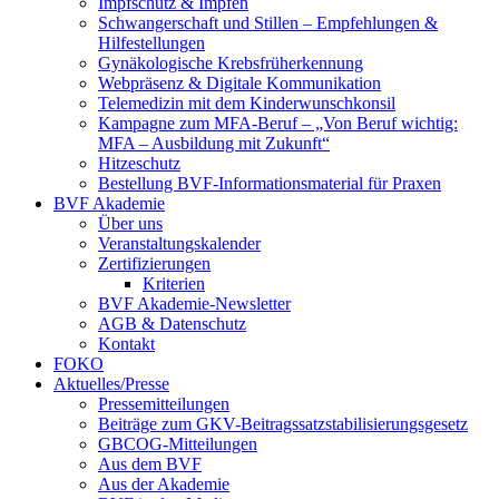
Impfschutz & Impfen
Schwangerschaft und Stillen – Empfehlungen &
Hilfestellungen
Gynäkologische Krebsfrüherkennung
Webpräsenz & Digitale Kommunikation
Telemedizin mit dem Kinderwunschkonsil
Kampagne zum MFA-Beruf – „Von Beruf wichtig:
MFA – Ausbildung mit Zukunft“
Hitzeschutz
Bestellung BVF-Informationsmaterial für Praxen
BVF Akademie
Über uns
Veranstaltungskalender
Zertifizierungen
Kriterien
BVF Akademie-Newsletter
AGB & Datenschutz
Kontakt
FOKO
Aktuelles/Presse
Pressemitteilungen
Beiträge zum GKV-Beitragssatzstabilisierungsgesetz
GBCOG-Mitteilungen
Aus dem BVF
Aus der Akademie