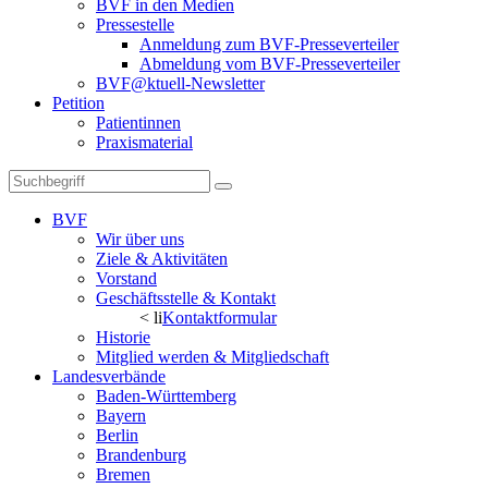
BVF in den Medien
Pressestelle
Anmeldung zum BVF-Presseverteiler
Abmeldung vom BVF-Presseverteiler
BVF@ktuell-Newsletter
Petition
Patientinnen
Praxismaterial
BVF
Wir über uns
Ziele & Aktivitäten
Vorstand
Geschäftsstelle & Kontakt
< li
Kontaktformular
Historie
Mitglied werden & Mitgliedschaft
Landesverbände
Baden-Württemberg
Bayern
Berlin
Brandenburg
Bremen