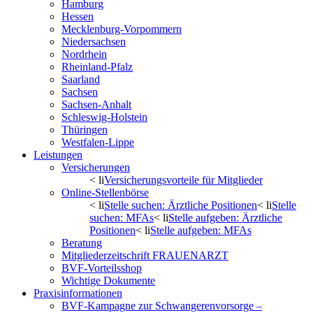
Hamburg
Hessen
Mecklenburg-Vorpommern
Niedersachsen
Nordrhein
Rheinland-Pfalz
Saarland
Sachsen
Sachsen-Anhalt
Schleswig-Holstein
Thüringen
Westfalen-Lippe
Leistungen
Versicherungen
< li
Versicherungsvorteile für Mitglieder
Online-Stellenbörse
< li
Stelle suchen: Ärztliche Positionen
< li
Stelle
suchen: MFAs
< li
Stelle aufgeben: Ärztliche
Positionen
< li
Stelle aufgeben: MFAs
Beratung
Mitgliederzeitschrift FRAUENARZT
BVF-Vorteilsshop
Wichtige Dokumente
Praxisinformationen
BVF-Kampagne zur Schwangerenvorsorge –