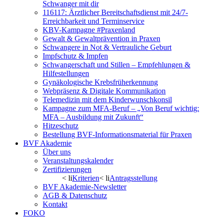
Schwanger mit dir
116117: Ärztlicher Bereitschaftsdienst mit 24/7-
Erreichbarkeit und Terminservice
KBV-Kampagne #Praxenland
Gewalt & Gewaltprävention in Praxen
Schwangere in Not & Vertrauliche Geburt
Impfschutz & Impfen
Schwangerschaft und Stillen – Empfehlungen &
Hilfestellungen
Gynäkologische Krebsfrüherkennung
Webpräsenz & Digitale Kommunikation
Telemedizin mit dem Kinderwunschkonsil
Kampagne zum MFA-Beruf – „Von Beruf wichtig:
MFA – Ausbildung mit Zukunft“
Hitzeschutz
Bestellung BVF-Informationsmaterial für Praxen
BVF Akademie
Über uns
Veranstaltungskalender
Zertifizierungen
< li
Kriterien
< li
Antragsstellung
BVF Akademie-Newsletter
AGB & Datenschutz
Kontakt
FOKO