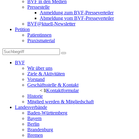
BVF in den Medien
Pressestelle
Anmeldung zum BVF-Presseverteiler
Abmeldung vom BVF-Presseverteiler
BVF@ktuell-Newsletter
Petition
Patientinnen
Praxismaterial
BVF
Wir über uns
Ziele & Aktivitäten
Vorstand
Geschäftsstelle & Kontakt
< li
Kontaktformular
Historie
Mitglied werden & Mitgliedschaft
Landesverbände
Baden-Württemberg
Bayern
Berlin
Brandenburg
Bremen