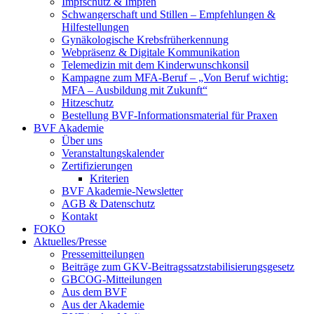
Impfschutz & Impfen
Schwangerschaft und Stillen – Empfehlungen &
Hilfestellungen
Gynäkologische Krebsfrüherkennung
Webpräsenz & Digitale Kommunikation
Telemedizin mit dem Kinderwunschkonsil
Kampagne zum MFA-Beruf – „Von Beruf wichtig:
MFA – Ausbildung mit Zukunft“
Hitzeschutz
Bestellung BVF-Informationsmaterial für Praxen
BVF Akademie
Über uns
Veranstaltungskalender
Zertifizierungen
Kriterien
BVF Akademie-Newsletter
AGB & Datenschutz
Kontakt
FOKO
Aktuelles/Presse
Pressemitteilungen
Beiträge zum GKV-Beitragssatzstabilisierungsgesetz
GBCOG-Mitteilungen
Aus dem BVF
Aus der Akademie