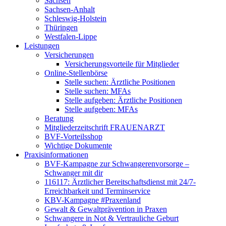
Sachsen
Sachsen-Anhalt
Schleswig-Holstein
Thüringen
Westfalen-Lippe
Leistungen
Versicherungen
Versicherungsvorteile für Mitglieder
Online-Stellenbörse
Stelle suchen: Ärztliche Positionen
Stelle suchen: MFAs
Stelle aufgeben: Ärztliche Positionen
Stelle aufgeben: MFAs
Beratung
Mitgliederzeitschrift FRAUENARZT
BVF-Vorteilsshop
Wichtige Dokumente
Praxisinformationen
BVF-Kampagne zur Schwangerenvorsorge –
Schwanger mit dir
116117: Ärztlicher Bereitschaftsdienst mit 24/7-
Erreichbarkeit und Terminservice
KBV-Kampagne #Praxenland
Gewalt & Gewaltprävention in Praxen
Schwangere in Not & Vertrauliche Geburt