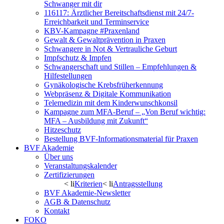
Schwanger mit dir
116117: Ärztlicher Bereitschaftsdienst mit 24/7-
Erreichbarkeit und Terminservice
KBV-Kampagne #Praxenland
Gewalt & Gewaltprävention in Praxen
Schwangere in Not & Vertrauliche Geburt
Impfschutz & Impfen
Schwangerschaft und Stillen – Empfehlungen &
Hilfestellungen
Gynäkologische Krebsfrüherkennung
Webpräsenz & Digitale Kommunikation
Telemedizin mit dem Kinderwunschkonsil
Kampagne zum MFA-Beruf – „Von Beruf wichtig:
MFA – Ausbildung mit Zukunft“
Hitzeschutz
Bestellung BVF-Informationsmaterial für Praxen
BVF Akademie
Über uns
Veranstaltungskalender
Zertifizierungen
< li
Kriterien
< li
Antragsstellung
BVF Akademie-Newsletter
AGB & Datenschutz
Kontakt
FOKO