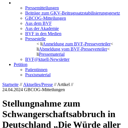
Aktuelles/Presse
Pressemitteilungen
Beiträge zum GKV-Beitragssatzstabilisierungsgesetz
GBCOG-Mitteilungen
Aus dem BVF
Aus der Akademie
BVF in den Medien
Pressestelle
< li
Anmeldung zum BVF-Presseverteiler
<
li
Abmeldung vom BVF-Presseverteiler
<
li
Pressematerial
BVF@ktuell-Newsletter
Petition
Patientinnen
Praxismaterial
Startseite
//
Aktuelles/Presse
// Artikel //
24.04.2024
GBCOG-Mitteilungen
Stellungnahme zum
Schwangerschaftsabbruch in
Deutschland „Die Würde aller