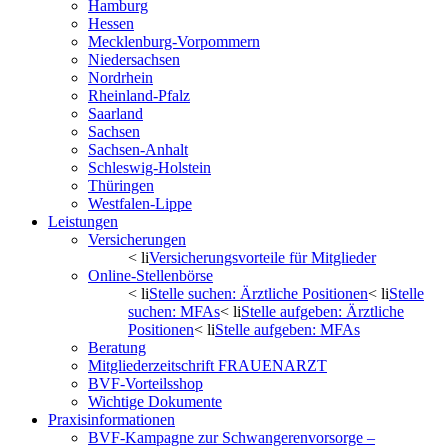
Hamburg
Hessen
Mecklenburg-Vorpommern
Niedersachsen
Nordrhein
Rheinland-Pfalz
Saarland
Sachsen
Sachsen-Anhalt
Schleswig-Holstein
Thüringen
Westfalen-Lippe
Leistungen
Versicherungen
< li
Versicherungsvorteile für Mitglieder
Online-Stellenbörse
< li
Stelle suchen: Ärztliche Positionen
< li
Stelle
suchen: MFAs
< li
Stelle aufgeben: Ärztliche
Positionen
< li
Stelle aufgeben: MFAs
Beratung
Mitgliederzeitschrift FRAUENARZT
BVF-Vorteilsshop
Wichtige Dokumente
Praxisinformationen
BVF-Kampagne zur Schwangerenvorsorge –