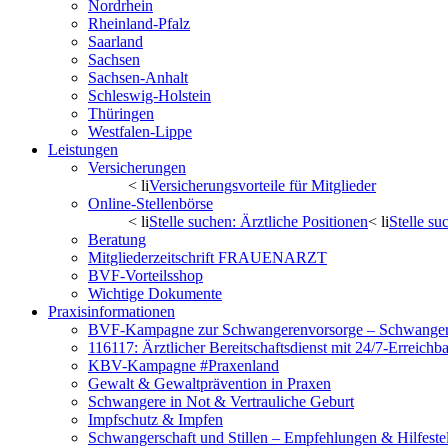
Nordrhein
Rheinland-Pfalz
Saarland
Sachsen
Sachsen-Anhalt
Schleswig-Holstein
Thüringen
Westfalen-Lippe
Leistungen
Versicherungen
< li
Versicherungsvorteile für Mitglieder
Online-Stellenbörse
< li
Stelle suchen: Ärztliche Positionen
< li
Stelle s
Beratung
Mitgliederzeitschrift FRAUENARZT
BVF-Vorteilsshop
Wichtige Dokumente
Praxisinformationen
BVF-Kampagne zur Schwangerenvorsorge – Schwanger 
116117: Ärztlicher Bereitschaftsdienst mit 24/7-Erreichb
KBV-Kampagne #Praxenland
Gewalt & Gewaltprävention in Praxen
Schwangere in Not & Vertrauliche Geburt
Impfschutz & Impfen
Schwangerschaft und Stillen – Empfehlungen & Hilfeste