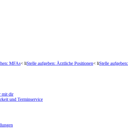
uchen: MFAs
< li
Stelle aufgeben: Ärztliche Positionen
< li
Stelle aufgebe
mit dir
arkeit und Terminservice
llungen