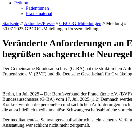
Petition
Patientinnen
Praxismaterial
Startseite
//
Aktuelles/Presse
//
GBCOG-Mitteilungen
// Meldung //
30.07.2025
GBCOG-Mitteilungen Pressemitteilung
Veränderte Anforderungen an 
begrüßen sachgerechte Neurege
Der Gemeinsame Bundesausschuss (G-BA) hat die strukturellen Anfo
Frauenärzte e.V. (BVF) und die Deutsche Gesellschaft für Gynäkolog
Berlin, im Juli 2025 – Der Berufsverband der Frauenärzte e.V. (BV
Bundesausschusses (G-BA) vom 17. Juli 2025.(1,2) Demnach werden di
Konkret werden die personellen und sächlichen Anforderungen nach I
die ausschließlich medikamentöse Schwangerschaftsabbrüche vornehmen,
Der medikamentöse Schwangerschaftsabbruch ist ein sicheres Verfahre
Ausstattung war schlicht nicht mehr zeitgemäß.