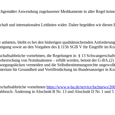
sachgemäßer Anwendung zugelassener Medikamente in aller Regel keine 
haft und internationalen Leitlinien wider. Daher begrüßen wir diesen 
anbieten, bleibt es bei den bisherigen qualitätssichernden Anforderung
nigung sowie an den Vorgaben des § 115b SGB V für Eingriffe im Kr
gerschaftsabbrüche vornehmen, die Regelungen in § 13 Schwangerschaft
herrschung von Notsituationen – erfüllt werden, betont der G-BA.(2)
sorgungslücken vermeiden und die Selbstbestimmungsrechte ungewollt
terium für Gesundheit und Veröffentlichung im Bundesanzeiger in Kra
erschaftsabbrüche vornehmen
https://www.g-ba.de/service/fachnews/206
bbruch: Änderung in Abschnitt B Nr. 13 und Abschnitt D Nr. 1 und 5