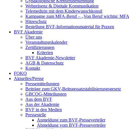
Gynäkologische Krebsfrüherkennung
Webpräsenz & Digitale Kommunikation
Telemedizin mit dem Kinderwunschkonsil
Kampagne zum MFA-Beruf – „Von Beruf wichtig: MFA 
Hitzeschutz
Bestellung BVF-Informationsmaterial für Praxen
BVF Akademie
Über uns
Veranstaltungskalender
Zertifizierungen
Kriterien
BVF Akademie-Newsletter
AGB & Datenschutz
Kontakt
FOKO
Aktuelles/Presse
Pressemitteilungen
Beiträge zum GKV-Beitragssatzstabilisierungsgesetz
GBCOG-Mitteilungen
Aus dem BVF
Aus der Akademie
BVF in den Medien
Pressestelle
Anmeldung zum BVF-Presseverteiler
Abmeldung vom BVF-Presseverteiler