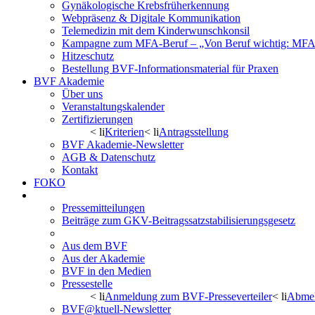
Gynäkologische Krebsfrüherkennung
Webpräsenz & Digitale Kommunikation
Telemedizin mit dem Kinderwunschkonsil
Kampagne zum MFA-Beruf – „Von Beruf wichtig: MFA 
Hitzeschutz
Bestellung BVF-Informationsmaterial für Praxen
BVF Akademie
Über uns
Veranstaltungskalender
Zertifizierungen
< li
Kriterien
< li
Antragsstellung
BVF Akademie-Newsletter
AGB & Datenschutz
Kontakt
FOKO
Aktuelles/Presse
Pressemitteilungen
Beiträge zum GKV-Beitragssatzstabilisierungsgesetz
GBCOG-Mitteilungen
Aus dem BVF
Aus der Akademie
BVF in den Medien
Pressestelle
< li
Anmeldung zum BVF-Presseverteiler
< li
Abmel
BVF@ktuell-Newsletter