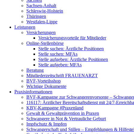
Sachsen
Sachsen-Anhalt
Schleswig-Holstein
Thüringen
Westfalen-Lippe
Leistungen
Versicherungen
Versicherungsvorteile für Mitglieder
Online-Stellenbörse
Stelle suchen: Ärztliche Positionen
Stelle suchen: MFAs
Stelle aufgeben: Ärztliche Positionen
Stelle aufgeben: MFAs
Beratung
Mitgliederzeitschrift FRAUENARZT
BVF-Vorteilsshop
Wichtige Dokumente
Praxisinformationen
BVF-Kampagne zur Schwangerenvorsorge – Schwanger 
116117: Ärztlicher Bereitschaftsdienst mit 24/7-Erreichb
KBV-Kampagne #Praxenland
Gewalt & Gewaltprävention in Praxen
Schwangere in Not & Vertrauliche Geburt
Impfschutz & Impfen
Schwangerschaft und Stillen – Empfehlungen & Hilfeste