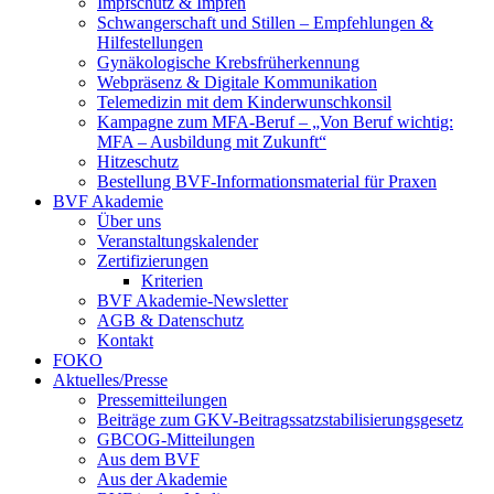
Impfschutz & Impfen
Schwangerschaft und Stillen – Empfehlungen &
Hilfestellungen
Gynäkologische Krebsfrüherkennung
Webpräsenz & Digitale Kommunikation
Telemedizin mit dem Kinderwunschkonsil
Kampagne zum MFA-Beruf – „Von Beruf wichtig:
MFA – Ausbildung mit Zukunft“
Hitzeschutz
Bestellung BVF-Informationsmaterial für Praxen
BVF Akademie
Über uns
Veranstaltungskalender
Zertifizierungen
Kriterien
BVF Akademie-Newsletter
AGB & Datenschutz
Kontakt
FOKO
Aktuelles/Presse
Pressemitteilungen
Beiträge zum GKV-Beitragssatzstabilisierungsgesetz
GBCOG-Mitteilungen
Aus dem BVF
Aus der Akademie