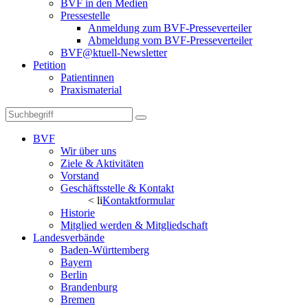
BVF in den Medien
Pressestelle
Anmeldung zum BVF-Presseverteiler
Abmeldung vom BVF-Presseverteiler
BVF@ktuell-Newsletter
Petition
Patientinnen
Praxismaterial
BVF
Wir über uns
Ziele & Aktivitäten
Vorstand
Geschäftsstelle & Kontakt
< li
Kontaktformular
Historie
Mitglied werden & Mitgliedschaft
Landesverbände
Baden-Württemberg
Bayern
Berlin
Brandenburg
Bremen