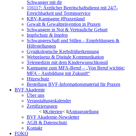
Schwanger mit dir
116117: Ärztlicher Bereitschaftsdienst mit 24/7-
Erreichbarkeit und Terminservice
KBV-Kampagne #Praxenland
Gewalt & Gewaltprävention in Praxen
Schwangere in Not & Vertrauliche Geburt
Impfschutz & Impfen
Schwangerschaft und Stillen – Empfehlungen &
Hilfestellungen
Gynäkologische Krebsfrüherkennung
Webpräsenz & Digitale Kommunikation
Telemedizin mit dem Kinderwunschkonsil
Kampagne zum MFA-Beruf – „Von Beruf wichtig:
MFA – Ausbildung mit Zukunft“
Hitzeschutz
Bestellung BVF-Informationsmaterial für Praxen
BVF Akademie
Über uns
Veranstaltungskalender
Zertifizierungen
< li
Kriterien
< li
Antragsstellung
BVF Akademie-Newsletter
AGB & Datenschutz
Kontakt
FOKO