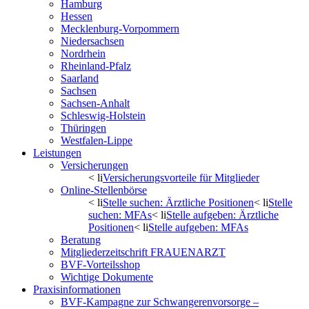
Hamburg
Hessen
Mecklenburg-Vorpommern
Niedersachsen
Nordrhein
Rheinland-Pfalz
Saarland
Sachsen
Sachsen-Anhalt
Schleswig-Holstein
Thüringen
Westfalen-Lippe
Leistungen
Versicherungen
< li
Versicherungsvorteile für Mitglieder
Online-Stellenbörse
< li
Stelle suchen: Ärztliche Positionen
< li
Stelle
suchen: MFAs
< li
Stelle aufgeben: Ärztliche
Positionen
< li
Stelle aufgeben: MFAs
Beratung
Mitgliederzeitschrift FRAUENARZT
BVF-Vorteilsshop
Wichtige Dokumente
Praxisinformationen
BVF-Kampagne zur Schwangerenvorsorge –