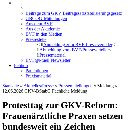
Aktuelles/Presse
Pressemitteilungen
Beiträge zum GKV-Beitragssatzstabilisierungsgesetz
GBCOG-Mitteilungen
Aus dem BVF
Aus der Akademie
BVF in den Medien
Pressestelle
< li
Anmeldung zum BVF-Presseverteiler
<
li
Abmeldung vom BVF-Presseverteiler
<
li
Pressematerial
BVF@ktuell-Newsletter
Petition
Patientinnen
Praxismaterial
Startseite
//
Aktuelles/Presse
//
Pressemitteilungen
// Meldung //
12.06.2026
GKV-BStabG Fachliche Meldung
Protesttag zur GKV-Reform:
Frauenärztliche Praxen setzen
bundesweit ein Zeichen