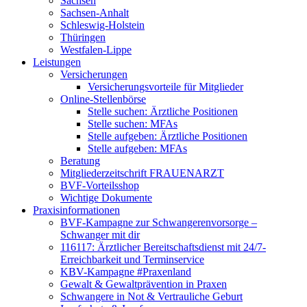
Sachsen
Sachsen-Anhalt
Schleswig-Holstein
Thüringen
Westfalen-Lippe
Leistungen
Versicherungen
Versicherungsvorteile für Mitglieder
Online-Stellenbörse
Stelle suchen: Ärztliche Positionen
Stelle suchen: MFAs
Stelle aufgeben: Ärztliche Positionen
Stelle aufgeben: MFAs
Beratung
Mitgliederzeitschrift FRAUENARZT
BVF-Vorteilsshop
Wichtige Dokumente
Praxisinformationen
BVF-Kampagne zur Schwangerenvorsorge –
Schwanger mit dir
116117: Ärztlicher Bereitschaftsdienst mit 24/7-
Erreichbarkeit und Terminservice
KBV-Kampagne #Praxenland
Gewalt & Gewaltprävention in Praxen
Schwangere in Not & Vertrauliche Geburt