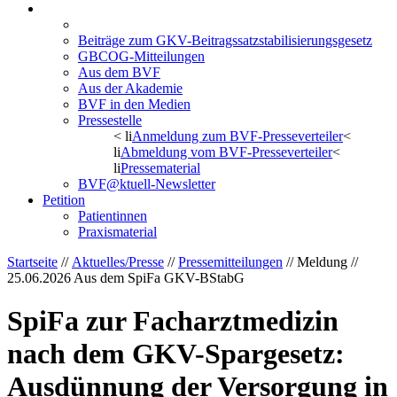
Aktuelles/Presse
Pressemitteilungen
Beiträge zum GKV-Beitragssatzstabilisierungsgesetz
GBCOG-Mitteilungen
Aus dem BVF
Aus der Akademie
BVF in den Medien
Pressestelle
< li
Anmeldung zum BVF-Presseverteiler
<
li
Abmeldung vom BVF-Presseverteiler
<
li
Pressematerial
BVF@ktuell-Newsletter
Petition
Patientinnen
Praxismaterial
Startseite
//
Aktuelles/Presse
//
Pressemitteilungen
// Meldung //
25.06.2026
Aus dem SpiFa GKV-BStabG
SpiFa zur Facharztmedizin
nach dem GKV-Spargesetz:
Ausdünnung der Versorgung in