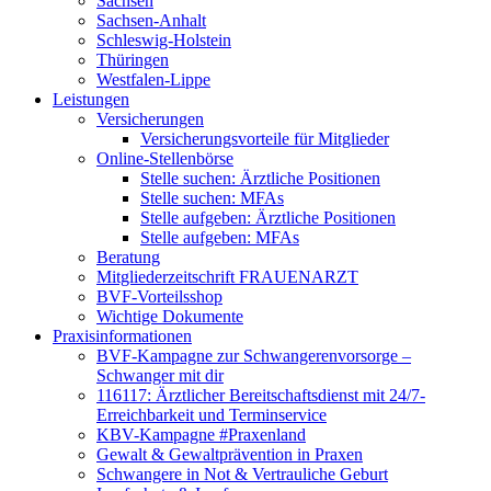
Sachsen
Sachsen-Anhalt
Schleswig-Holstein
Thüringen
Westfalen-Lippe
Leistungen
Versicherungen
Versicherungsvorteile für Mitglieder
Online-Stellenbörse
Stelle suchen: Ärztliche Positionen
Stelle suchen: MFAs
Stelle aufgeben: Ärztliche Positionen
Stelle aufgeben: MFAs
Beratung
Mitgliederzeitschrift FRAUENARZT
BVF-Vorteilsshop
Wichtige Dokumente
Praxisinformationen
BVF-Kampagne zur Schwangerenvorsorge –
Schwanger mit dir
116117: Ärztlicher Bereitschaftsdienst mit 24/7-
Erreichbarkeit und Terminservice
KBV-Kampagne #Praxenland
Gewalt & Gewaltprävention in Praxen
Schwangere in Not & Vertrauliche Geburt