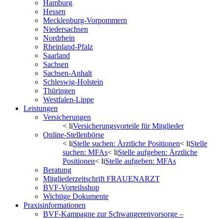
Hamburg
Hessen
Mecklenburg-Vorpommern
Niedersachsen
Nordrhein
Rheinland-Pfalz
Saarland
Sachsen
Sachsen-Anhalt
Schleswig-Holstein
Thüringen
Westfalen-Lippe
Leistungen
Versicherungen
< li
Versicherungsvorteile für Mitglieder
Online-Stellenbörse
< li
Stelle suchen: Ärztliche Positionen
< li
Stelle
suchen: MFAs
< li
Stelle aufgeben: Ärztliche
Positionen
< li
Stelle aufgeben: MFAs
Beratung
Mitgliederzeitschrift FRAUENARZT
BVF-Vorteilsshop
Wichtige Dokumente
Praxisinformationen
BVF-Kampagne zur Schwangerenvorsorge –