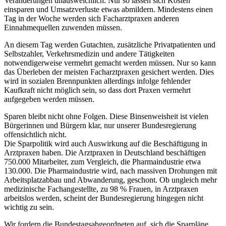
Veränderungen unausweichlich. Nur so lassen sich Kosten
einsparen und Umsatzverluste etwas abmildern. Mindestens einen
Tag in der Woche werden sich Facharztpraxen anderen
Einnahmequellen zuwenden müssen.
An diesem Tag werden Gutachten, zusätzliche Privatpatienten und
Selbstzahler, Verkehrsmedizin und andere Tätigkeiten
notwendigerweise vermehrt gemacht werden müssen. Nur so kann
das Überleben der meisten Facharztpraxen gesichert werden. Dies
wird in sozialen Brennpunkten allerdings infolge fehlender
Kaufkraft nicht möglich sein, so dass dort Praxen vermehrt
aufgegeben werden müssen.
Sparen bleibt nicht ohne Folgen. Diese Binsenweisheit ist vielen
Bürgerinnen und Bürgern klar, nur unserer Bundesregierung
offensichtlich nicht.
Die Sparpolitik wird auch Auswirkung auf die Beschäftigung in
Arztpraxen haben. Die Arztpraxen in Deutschland beschäftigen
750.000 Mitarbeiter, zum Vergleich, die Pharmaindustrie etwa
130.000. Die Pharmaindustrie wird, nach massiven Drohungen mit
Arbeitsplatzabbau und Abwanderung, geschont. Ob ungleich mehr
medizinische Fachangestellte, zu 98 % Frauen, in Arztpraxen
arbeitslos werden, scheint der Bundesregierung hingegen nicht
wichtig zu sein.
Wir fordern die Bundestagsabgeordneten auf, sich die Sparpläne