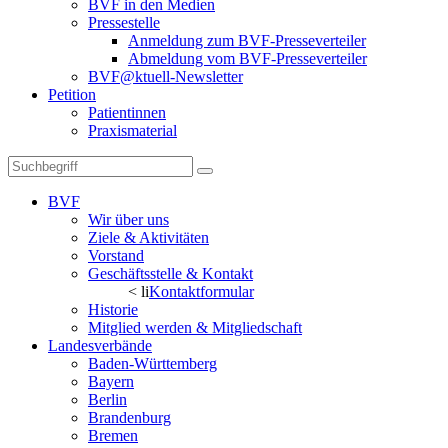
BVF in den Medien
Pressestelle
Anmeldung zum BVF-Presseverteiler
Abmeldung vom BVF-Presseverteiler
BVF@ktuell-Newsletter
Petition
Patientinnen
Praxismaterial
BVF
Wir über uns
Ziele & Aktivitäten
Vorstand
Geschäftsstelle & Kontakt
< li
Kontaktformular
Historie
Mitglied werden & Mitgliedschaft
Landesverbände
Baden-Württemberg
Bayern
Berlin
Brandenburg
Bremen