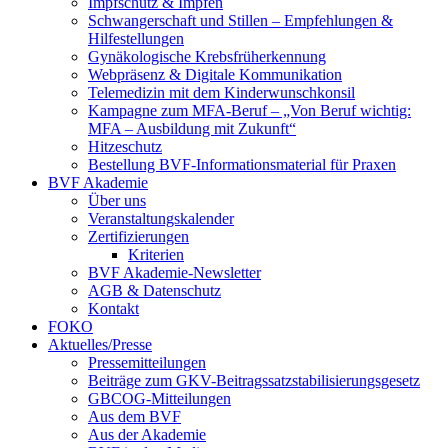
Impfschutz & Impfen
Schwangerschaft und Stillen – Empfehlungen &
Hilfestellungen
Gynäkologische Krebsfrüherkennung
Webpräsenz & Digitale Kommunikation
Telemedizin mit dem Kinderwunschkonsil
Kampagne zum MFA-Beruf – „Von Beruf wichtig:
MFA – Ausbildung mit Zukunft“
Hitzeschutz
Bestellung BVF-Informationsmaterial für Praxen
BVF Akademie
Über uns
Veranstaltungskalender
Zertifizierungen
Kriterien
BVF Akademie-Newsletter
AGB & Datenschutz
Kontakt
FOKO
Aktuelles/Presse
Pressemitteilungen
Beiträge zum GKV-Beitragssatzstabilisierungsgesetz
GBCOG-Mitteilungen
Aus dem BVF
Aus der Akademie