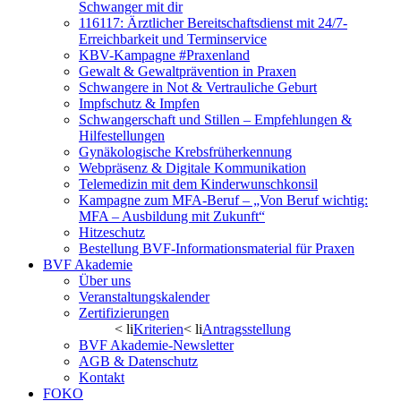
Schwanger mit dir
116117: Ärztlicher Bereitschaftsdienst mit 24/7-
Erreichbarkeit und Terminservice
KBV-Kampagne #Praxenland
Gewalt & Gewaltprävention in Praxen
Schwangere in Not & Vertrauliche Geburt
Impfschutz & Impfen
Schwangerschaft und Stillen – Empfehlungen &
Hilfestellungen
Gynäkologische Krebsfrüherkennung
Webpräsenz & Digitale Kommunikation
Telemedizin mit dem Kinderwunschkonsil
Kampagne zum MFA-Beruf – „Von Beruf wichtig:
MFA – Ausbildung mit Zukunft“
Hitzeschutz
Bestellung BVF-Informationsmaterial für Praxen
BVF Akademie
Über uns
Veranstaltungskalender
Zertifizierungen
< li
Kriterien
< li
Antragsstellung
BVF Akademie-Newsletter
AGB & Datenschutz
Kontakt
FOKO