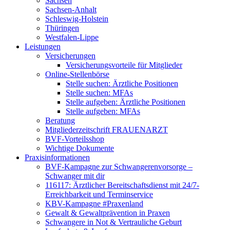
Sachsen
Sachsen-Anhalt
Schleswig-Holstein
Thüringen
Westfalen-Lippe
Leistungen
Versicherungen
Versicherungsvorteile für Mitglieder
Online-Stellenbörse
Stelle suchen: Ärztliche Positionen
Stelle suchen: MFAs
Stelle aufgeben: Ärztliche Positionen
Stelle aufgeben: MFAs
Beratung
Mitgliederzeitschrift FRAUENARZT
BVF-Vorteilsshop
Wichtige Dokumente
Praxisinformationen
BVF-Kampagne zur Schwangerenvorsorge –
Schwanger mit dir
116117: Ärztlicher Bereitschaftsdienst mit 24/7-
Erreichbarkeit und Terminservice
KBV-Kampagne #Praxenland
Gewalt & Gewaltprävention in Praxen
Schwangere in Not & Vertrauliche Geburt