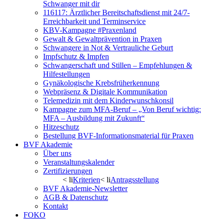
Schwanger mit dir
116117: Ärztlicher Bereitschaftsdienst mit 24/7-
Erreichbarkeit und Terminservice
KBV-Kampagne #Praxenland
Gewalt & Gewaltprävention in Praxen
Schwangere in Not & Vertrauliche Geburt
Impfschutz & Impfen
Schwangerschaft und Stillen – Empfehlungen &
Hilfestellungen
Gynäkologische Krebsfrüherkennung
Webpräsenz & Digitale Kommunikation
Telemedizin mit dem Kinderwunschkonsil
Kampagne zum MFA-Beruf – „Von Beruf wichtig:
MFA – Ausbildung mit Zukunft“
Hitzeschutz
Bestellung BVF-Informationsmaterial für Praxen
BVF Akademie
Über uns
Veranstaltungskalender
Zertifizierungen
< li
Kriterien
< li
Antragsstellung
BVF Akademie-Newsletter
AGB & Datenschutz
Kontakt
FOKO