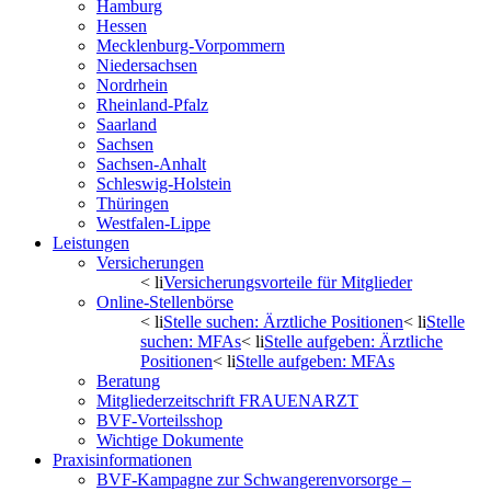
Hamburg
Hessen
Mecklenburg-Vorpommern
Niedersachsen
Nordrhein
Rheinland-Pfalz
Saarland
Sachsen
Sachsen-Anhalt
Schleswig-Holstein
Thüringen
Westfalen-Lippe
Leistungen
Versicherungen
< li
Versicherungsvorteile für Mitglieder
Online-Stellenbörse
< li
Stelle suchen: Ärztliche Positionen
< li
Stelle
suchen: MFAs
< li
Stelle aufgeben: Ärztliche
Positionen
< li
Stelle aufgeben: MFAs
Beratung
Mitgliederzeitschrift FRAUENARZT
BVF-Vorteilsshop
Wichtige Dokumente
Praxisinformationen
BVF-Kampagne zur Schwangerenvorsorge –