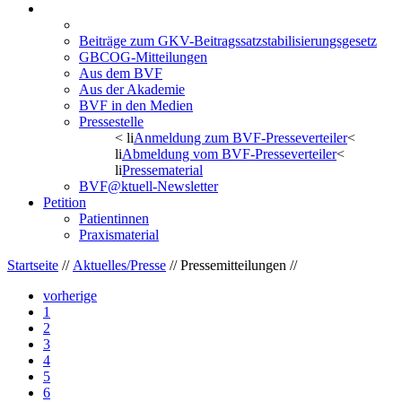
Aktuelles/Presse
Pressemitteilungen
Beiträge zum GKV-Beitragssatzstabilisierungsgesetz
GBCOG-Mitteilungen
Aus dem BVF
Aus der Akademie
BVF in den Medien
Pressestelle
< li
Anmeldung zum BVF-Presseverteiler
<
li
Abmeldung vom BVF-Presseverteiler
<
li
Pressematerial
BVF@ktuell-Newsletter
Petition
Patientinnen
Praxismaterial
Startseite
//
Aktuelles/Presse
// Pressemitteilungen //
vorherige
1
2
3
4
5
6