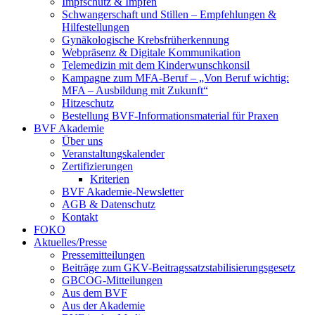
Impfschutz & Impfen
Schwangerschaft und Stillen – Empfehlungen &
Hilfestellungen
Gynäkologische Krebsfrüherkennung
Webpräsenz & Digitale Kommunikation
Telemedizin mit dem Kinderwunschkonsil
Kampagne zum MFA-Beruf – „Von Beruf wichtig:
MFA – Ausbildung mit Zukunft“
Hitzeschutz
Bestellung BVF-Informationsmaterial für Praxen
BVF Akademie
Über uns
Veranstaltungskalender
Zertifizierungen
Kriterien
BVF Akademie-Newsletter
AGB & Datenschutz
Kontakt
FOKO
Aktuelles/Presse
Pressemitteilungen
Beiträge zum GKV-Beitragssatzstabilisierungsgesetz
GBCOG-Mitteilungen
Aus dem BVF
Aus der Akademie