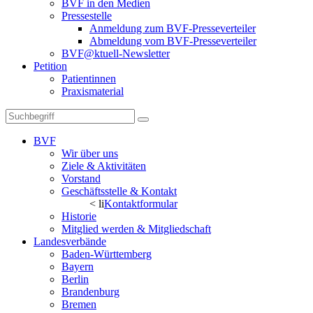
BVF in den Medien
Pressestelle
Anmeldung zum BVF-Presseverteiler
Abmeldung vom BVF-Presseverteiler
BVF@ktuell-Newsletter
Petition
Patientinnen
Praxismaterial
BVF
Wir über uns
Ziele & Aktivitäten
Vorstand
Geschäftsstelle & Kontakt
< li
Kontaktformular
Historie
Mitglied werden & Mitgliedschaft
Landesverbände
Baden-Württemberg
Bayern
Berlin
Brandenburg
Bremen