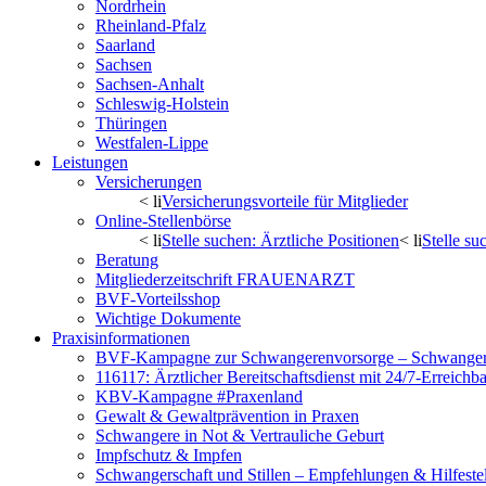
Nordrhein
Rheinland-Pfalz
Saarland
Sachsen
Sachsen-Anhalt
Schleswig-Holstein
Thüringen
Westfalen-Lippe
Leistungen
Versicherungen
< li
Versicherungsvorteile für Mitglieder
Online-Stellenbörse
< li
Stelle suchen: Ärztliche Positionen
< li
Stelle s
Beratung
Mitgliederzeitschrift FRAUENARZT
BVF-Vorteilsshop
Wichtige Dokumente
Praxisinformationen
BVF-Kampagne zur Schwangerenvorsorge – Schwanger 
116117: Ärztlicher Bereitschaftsdienst mit 24/7-Erreichb
KBV-Kampagne #Praxenland
Gewalt & Gewaltprävention in Praxen
Schwangere in Not & Vertrauliche Geburt
Impfschutz & Impfen
Schwangerschaft und Stillen – Empfehlungen & Hilfeste