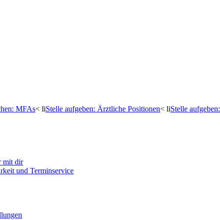
uchen: MFAs
< li
Stelle aufgeben: Ärztliche Positionen
< li
Stelle aufgebe
mit dir
arkeit und Terminservice
llungen