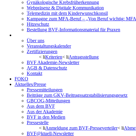
Gynäkologische Krebsfrüherkennung
Webpräsenz & Digitale Kommunikation
Telemedizin mit dem Kinderwunschkonsil
Kampagne zum MFA-Beruf – „Von Beruf wichtig: MFA 
Hitzeschutz
Bestellung BVF-Informationsmaterial für Praxen
BVF Akademie
Über uns
Veranstaltungskalender
Zertifizierungen
< li
Kriterien
< li
Antragsstellung
BVF Akademie-Newsletter
AGB & Datenschutz
Kontakt
FOKO
Aktuelles/Presse
Pressemitteilungen
Beiträge zum GKV-Beitragssatzstabilisierungsgesetz
GBCOG-Mitteilungen
Aus dem BVF
Aus der Akademie
BVF in den Medien
Pressestelle
< li
Anmeldung zum BVF-Presseverteiler
< li
Abmel
BVF@ktuell-Newsletter