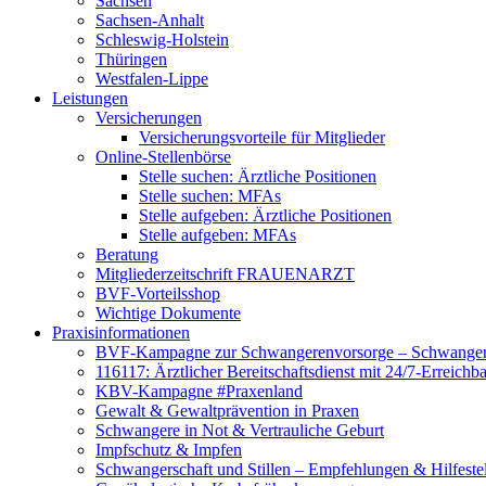
Sachsen
Sachsen-Anhalt
Schleswig-Holstein
Thüringen
Westfalen-Lippe
Leistungen
Versicherungen
Versicherungsvorteile für Mitglieder
Online-Stellenbörse
Stelle suchen: Ärztliche Positionen
Stelle suchen: MFAs
Stelle aufgeben: Ärztliche Positionen
Stelle aufgeben: MFAs
Beratung
Mitgliederzeitschrift FRAUENARZT
BVF-Vorteilsshop
Wichtige Dokumente
Praxisinformationen
BVF-Kampagne zur Schwangerenvorsorge – Schwanger 
116117: Ärztlicher Bereitschaftsdienst mit 24/7-Erreichb
KBV-Kampagne #Praxenland
Gewalt & Gewaltprävention in Praxen
Schwangere in Not & Vertrauliche Geburt
Impfschutz & Impfen
Schwangerschaft und Stillen – Empfehlungen & Hilfeste