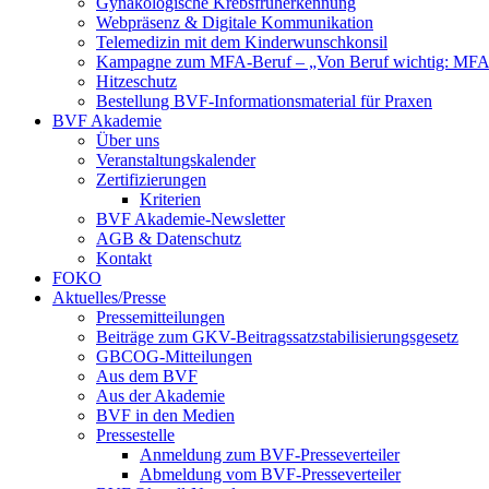
Gynäkologische Krebsfrüherkennung
Webpräsenz & Digitale Kommunikation
Telemedizin mit dem Kinderwunschkonsil
Kampagne zum MFA-Beruf – „Von Beruf wichtig: MFA 
Hitzeschutz
Bestellung BVF-Informationsmaterial für Praxen
BVF Akademie
Über uns
Veranstaltungskalender
Zertifizierungen
Kriterien
BVF Akademie-Newsletter
AGB & Datenschutz
Kontakt
FOKO
Aktuelles/Presse
Pressemitteilungen
Beiträge zum GKV-Beitragssatzstabilisierungsgesetz
GBCOG-Mitteilungen
Aus dem BVF
Aus der Akademie
BVF in den Medien
Pressestelle
Anmeldung zum BVF-Presseverteiler
Abmeldung vom BVF-Presseverteiler