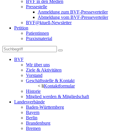
BVF in den Medien
Pressestelle
Anmeldung zum BVF-Presseverteiler
Abmeldung vom BVF-Presseverteiler
BVF@ktuell-Newsletter
Petition
Patientinnen
Praxismaterial
BVF
Wir über uns
Ziele & Aktivitäten
Vorstand
Geschäftsstelle & Kontakt
< li
Kontaktformular
Historie
Mitglied werden & Mitgliedschaft
Landesverbände
Baden-Württemberg
Bayern
Berlin
Brandenburg
Bremen