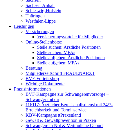
Sachsen
Sachsen-Anhalt
Schleswig-Holstein
Thüringen
Westfalen-Lippe
Leistungen
Versicherungen
Versicherungsvorteile für Mitglieder
Online-Stellenbörse
Stelle suchen: Ärztliche Positionen
Stelle suchen: MFAs
Stelle aufgeben: Ärztliche Positionen
Stelle aufgeben: MFAs
Beratung
Mitgliederzeitschrift FRAUENARZT
BVF-Vorteilsshop
Wichtige Dokumente
Praxisinformationen
BVF-Kampagne zur Schwangerenvorsorge –
Schwanger mit dir
116117: Ärztlicher Bereitschaftsdienst mit 24/7-
Erreichbarkeit und Terminservice
KBV-Kampagne #Praxenland
Gewalt & Gewaltprävention in Praxen
Schwangere in Not & Vertrauliche Geburt