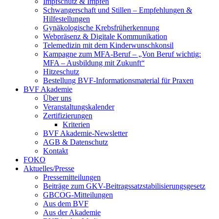
Impfschutz & Impfen
Schwangerschaft und Stillen – Empfehlungen &
Hilfestellungen
Gynäkologische Krebsfrüherkennung
Webpräsenz & Digitale Kommunikation
Telemedizin mit dem Kinderwunschkonsil
Kampagne zum MFA-Beruf – „Von Beruf wichtig:
MFA – Ausbildung mit Zukunft“
Hitzeschutz
Bestellung BVF-Informationsmaterial für Praxen
BVF Akademie
Über uns
Veranstaltungskalender
Zertifizierungen
Kriterien
BVF Akademie-Newsletter
AGB & Datenschutz
Kontakt
FOKO
Aktuelles/Presse
Pressemitteilungen
Beiträge zum GKV-Beitragssatzstabilisierungsgesetz
GBCOG-Mitteilungen
Aus dem BVF
Aus der Akademie