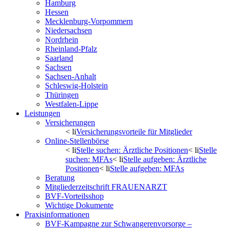
Hamburg
Hessen
Mecklenburg-Vorpommern
Niedersachsen
Nordrhein
Rheinland-Pfalz
Saarland
Sachsen
Sachsen-Anhalt
Schleswig-Holstein
Thüringen
Westfalen-Lippe
Leistungen
Versicherungen
< li
Versicherungsvorteile für Mitglieder
Online-Stellenbörse
< li
Stelle suchen: Ärztliche Positionen
< li
Stelle
suchen: MFAs
< li
Stelle aufgeben: Ärztliche
Positionen
< li
Stelle aufgeben: MFAs
Beratung
Mitgliederzeitschrift FRAUENARZT
BVF-Vorteilsshop
Wichtige Dokumente
Praxisinformationen
BVF-Kampagne zur Schwangerenvorsorge –