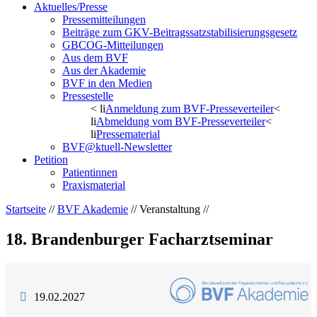
Aktuelles/Presse
Pressemitteilungen
Beiträge zum GKV-Beitragssatzstabilisierungsgesetz
GBCOG-Mitteilungen
Aus dem BVF
Aus der Akademie
BVF in den Medien
Pressestelle
< li
Anmeldung zum BVF-Presseverteiler
<
li
Abmeldung vom BVF-Presseverteiler
<
li
Pressematerial
BVF@ktuell-Newsletter
Petition
Patientinnen
Praxismaterial
Startseite
//
BVF Akademie
// Veranstaltung //
18. Brandenburger Facharztseminar
19.02.2027