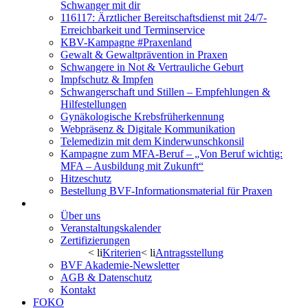
Schwanger mit dir
116117: Ärztlicher Bereitschaftsdienst mit 24/7-
Erreichbarkeit und Terminservice
KBV-Kampagne #Praxenland
Gewalt & Gewaltprävention in Praxen
Schwangere in Not & Vertrauliche Geburt
Impfschutz & Impfen
Schwangerschaft und Stillen – Empfehlungen &
Hilfestellungen
Gynäkologische Krebsfrüherkennung
Webpräsenz & Digitale Kommunikation
Telemedizin mit dem Kinderwunschkonsil
Kampagne zum MFA-Beruf – „Von Beruf wichtig:
MFA – Ausbildung mit Zukunft“
Hitzeschutz
Bestellung BVF-Informationsmaterial für Praxen
BVF Akademie
Über uns
Veranstaltungskalender
Zertifizierungen
< li
Kriterien
< li
Antragsstellung
BVF Akademie-Newsletter
AGB & Datenschutz
Kontakt
FOKO