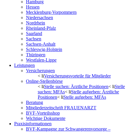
Hamburg
Hessen
Mecklenburg-Vorpommern
Niedersachsen
Nordrhein
Rheinland-Pfalz
Saarland
Sachsen
Sachsen-Anhalt
Schleswig-Holstein
Thüringen
Westfalen-Lippe
Leistungen
Versicherungen
< li
Versicherungsvorteile für Mitglieder
Online-Stellenbörse
< li
Stelle suchen: Ärztliche Positionen
< li
Stelle
suchen: MFAs
< li
Stelle aufgeben: Ärztliche
Positionen
< li
Stelle aufgeben: MFAs
Beratung
Mitgliederzeitschrift FRAUENARZT
BVF-Vorteilsshop
Wichtige Dokumente
Praxisinformationen
BVF-Kampagne zur Schwangerenvorsorge –