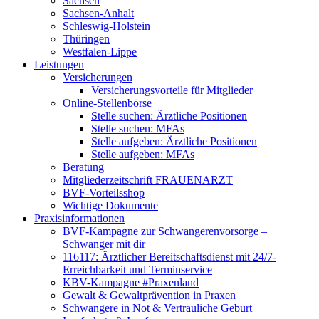
Sachsen
Sachsen-Anhalt
Schleswig-Holstein
Thüringen
Westfalen-Lippe
Leistungen
Versicherungen
Versicherungsvorteile für Mitglieder
Online-Stellenbörse
Stelle suchen: Ärztliche Positionen
Stelle suchen: MFAs
Stelle aufgeben: Ärztliche Positionen
Stelle aufgeben: MFAs
Beratung
Mitgliederzeitschrift FRAUENARZT
BVF-Vorteilsshop
Wichtige Dokumente
Praxisinformationen
BVF-Kampagne zur Schwangerenvorsorge –
Schwanger mit dir
116117: Ärztlicher Bereitschaftsdienst mit 24/7-
Erreichbarkeit und Terminservice
KBV-Kampagne #Praxenland
Gewalt & Gewaltprävention in Praxen
Schwangere in Not & Vertrauliche Geburt