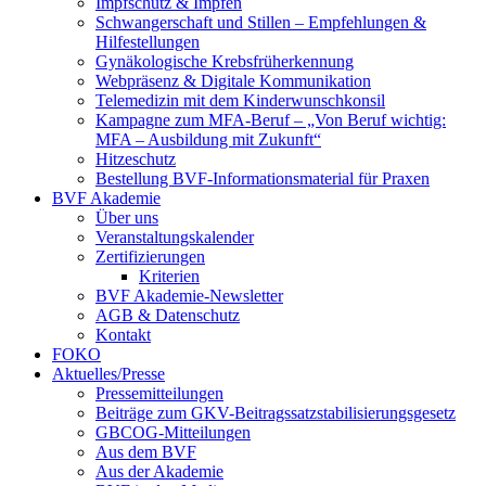
Impfschutz & Impfen
Schwangerschaft und Stillen – Empfehlungen &
Hilfestellungen
Gynäkologische Krebsfrüherkennung
Webpräsenz & Digitale Kommunikation
Telemedizin mit dem Kinderwunschkonsil
Kampagne zum MFA-Beruf – „Von Beruf wichtig:
MFA – Ausbildung mit Zukunft“
Hitzeschutz
Bestellung BVF-Informationsmaterial für Praxen
BVF Akademie
Über uns
Veranstaltungskalender
Zertifizierungen
Kriterien
BVF Akademie-Newsletter
AGB & Datenschutz
Kontakt
FOKO
Aktuelles/Presse
Pressemitteilungen
Beiträge zum GKV-Beitragssatzstabilisierungsgesetz
GBCOG-Mitteilungen
Aus dem BVF
Aus der Akademie