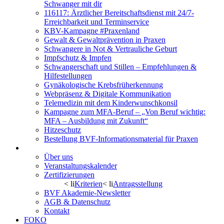
Schwanger mit dir
116117: Ärztlicher Bereitschaftsdienst mit 24/7-
Erreichbarkeit und Terminservice
KBV-Kampagne #Praxenland
Gewalt & Gewaltprävention in Praxen
Schwangere in Not & Vertrauliche Geburt
Impfschutz & Impfen
Schwangerschaft und Stillen – Empfehlungen &
Hilfestellungen
Gynäkologische Krebsfrüherkennung
Webpräsenz & Digitale Kommunikation
Telemedizin mit dem Kinderwunschkonsil
Kampagne zum MFA-Beruf – „Von Beruf wichtig:
MFA – Ausbildung mit Zukunft“
Hitzeschutz
Bestellung BVF-Informationsmaterial für Praxen
BVF Akademie
Über uns
Veranstaltungskalender
Zertifizierungen
< li
Kriterien
< li
Antragsstellung
BVF Akademie-Newsletter
AGB & Datenschutz
Kontakt
FOKO