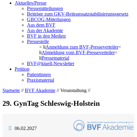
Aktuelles/Presse
Pressemitteilungen
Beiträge zum GKV-Beitragssatzstabilisierungsgesetz
GBCOG-Mitteilungen
Aus dem BVF
Aus der Akademie
BVF in den Medien
Pressestelle
< li
Anmeldung zum BVF-Presseverteiler
<
li
Abmeldung vom BVF-Presseverteiler
<
li
Pressematerial
BVF@ktuell-Newsletter
Petition
Patientinnen
Praxismaterial
Startseite
//
BVF Akademie
// Veranstaltung //
29. GynTag Schleswig-Holstein
06.02.2027