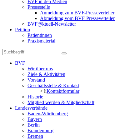
BVF in den Medien
Pressestelle
Anmeldung zum BVF-Presseverteiler
Abmeldung vom BVF-Presseverteiler
BVF@ktuell-Newsletter
Petition
Patientinnen
Praxismaterial
BVF
Wir über uns
Ziele & Aktivitäten
Vorstand
Geschäftsstelle & Kontakt
< li
Kontaktformular
Historie
Mitglied werden & Mitgliedschaft
Landesverbände
Baden-Württemberg
Bayern
Berlin
Brandenburg
Bremen