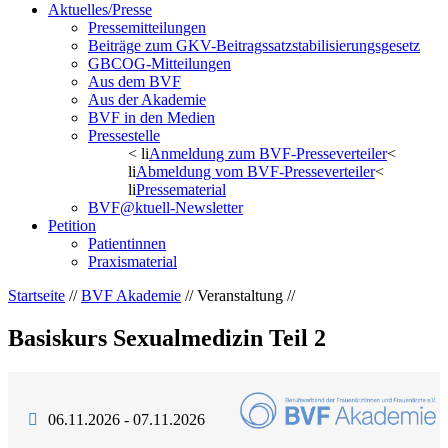
Aktuelles/Presse
Pressemitteilungen
Beiträge zum GKV-Beitragssatzstabilisierungsgesetz
GBCOG-Mitteilungen
Aus dem BVF
Aus der Akademie
BVF in den Medien
Pressestelle
< li
Anmeldung zum BVF-Presseverteiler
<
li
Abmeldung vom BVF-Presseverteiler
<
li
Pressematerial
BVF@ktuell-Newsletter
Petition
Patientinnen
Praxismaterial
Startseite
//
BVF Akademie
// Veranstaltung //
Basiskurs Sexualmedizin Teil 2
06.11.2026 - 07.11.2026