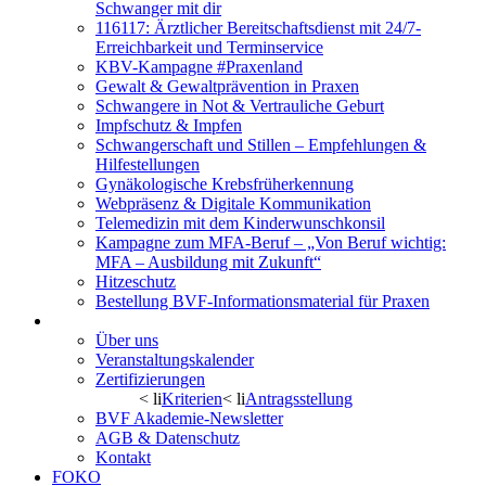
Schwanger mit dir
116117: Ärztlicher Bereitschaftsdienst mit 24/7-
Erreichbarkeit und Terminservice
KBV-Kampagne #Praxenland
Gewalt & Gewaltprävention in Praxen
Schwangere in Not & Vertrauliche Geburt
Impfschutz & Impfen
Schwangerschaft und Stillen – Empfehlungen &
Hilfestellungen
Gynäkologische Krebsfrüherkennung
Webpräsenz & Digitale Kommunikation
Telemedizin mit dem Kinderwunschkonsil
Kampagne zum MFA-Beruf – „Von Beruf wichtig:
MFA – Ausbildung mit Zukunft“
Hitzeschutz
Bestellung BVF-Informationsmaterial für Praxen
BVF Akademie
Über uns
Veranstaltungskalender
Zertifizierungen
< li
Kriterien
< li
Antragsstellung
BVF Akademie-Newsletter
AGB & Datenschutz
Kontakt
FOKO