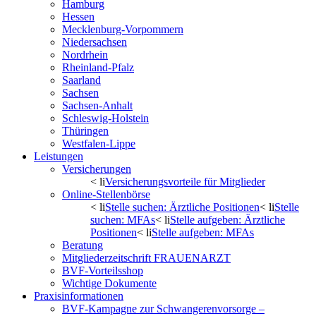
Hamburg
Hessen
Mecklenburg-Vorpommern
Niedersachsen
Nordrhein
Rheinland-Pfalz
Saarland
Sachsen
Sachsen-Anhalt
Schleswig-Holstein
Thüringen
Westfalen-Lippe
Leistungen
Versicherungen
< li
Versicherungsvorteile für Mitglieder
Online-Stellenbörse
< li
Stelle suchen: Ärztliche Positionen
< li
Stelle
suchen: MFAs
< li
Stelle aufgeben: Ärztliche
Positionen
< li
Stelle aufgeben: MFAs
Beratung
Mitgliederzeitschrift FRAUENARZT
BVF-Vorteilsshop
Wichtige Dokumente
Praxisinformationen
BVF-Kampagne zur Schwangerenvorsorge –