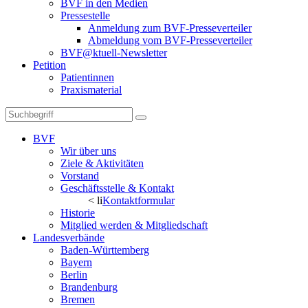
BVF in den Medien
Pressestelle
Anmeldung zum BVF-Presseverteiler
Abmeldung vom BVF-Presseverteiler
BVF@ktuell-Newsletter
Petition
Patientinnen
Praxismaterial
BVF
Wir über uns
Ziele & Aktivitäten
Vorstand
Geschäftsstelle & Kontakt
< li
Kontaktformular
Historie
Mitglied werden & Mitgliedschaft
Landesverbände
Baden-Württemberg
Bayern
Berlin
Brandenburg
Bremen