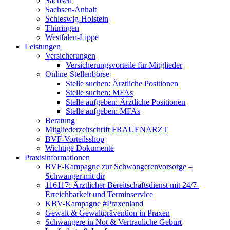
Sachsen
Sachsen-Anhalt
Schleswig-Holstein
Thüringen
Westfalen-Lippe
Leistungen
Versicherungen
Versicherungsvorteile für Mitglieder
Online-Stellenbörse
Stelle suchen: Ärztliche Positionen
Stelle suchen: MFAs
Stelle aufgeben: Ärztliche Positionen
Stelle aufgeben: MFAs
Beratung
Mitgliederzeitschrift FRAUENARZT
BVF-Vorteilsshop
Wichtige Dokumente
Praxisinformationen
BVF-Kampagne zur Schwangerenvorsorge –
Schwanger mit dir
116117: Ärztlicher Bereitschaftsdienst mit 24/7-
Erreichbarkeit und Terminservice
KBV-Kampagne #Praxenland
Gewalt & Gewaltprävention in Praxen
Schwangere in Not & Vertrauliche Geburt