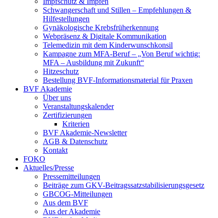
Impfschutz & Impfen
Schwangerschaft und Stillen – Empfehlungen &
Hilfestellungen
Gynäkologische Krebsfrüherkennung
Webpräsenz & Digitale Kommunikation
Telemedizin mit dem Kinderwunschkonsil
Kampagne zum MFA-Beruf – „Von Beruf wichtig:
MFA – Ausbildung mit Zukunft“
Hitzeschutz
Bestellung BVF-Informationsmaterial für Praxen
BVF Akademie
Über uns
Veranstaltungskalender
Zertifizierungen
Kriterien
BVF Akademie-Newsletter
AGB & Datenschutz
Kontakt
FOKO
Aktuelles/Presse
Pressemitteilungen
Beiträge zum GKV-Beitragssatzstabilisierungsgesetz
GBCOG-Mitteilungen
Aus dem BVF
Aus der Akademie