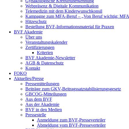
Gynäkologische Krebsfrüherkennung
Webpräsenz & Digitale Kommunikation
Telemedizin mit dem Kinderwunschkonsil
Kampagne zum MFA-Beruf – „Von Beruf wichtig: MFA 
Hitzeschutz
Bestellung BVF-Informationsmaterial für Praxen
BVF Akademie
Über uns
Veranstaltungskalender
Zertifizierungen
Kriterien
BVF Akademie-Newsletter
AGB & Datenschutz
Kontakt
FOKO
Aktuelles/Presse
Pressemitteilungen
Beiträge zum GKV-Beitragssatzstabilisierungsgesetz
GBCOG-Mitteilungen
Aus dem BVF
Aus der Akademie
BVF in den Medien
Pressestelle
Anmeldung zum BVF-Presseverteiler
Abmeldung vom BVF-Presseverteiler