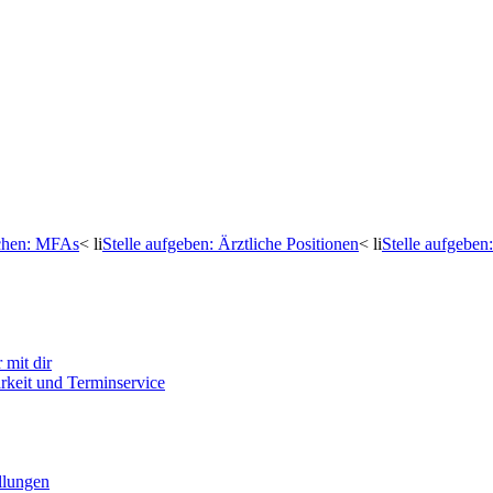
uchen: MFAs
< li
Stelle aufgeben: Ärztliche Positionen
< li
Stelle aufgebe
mit dir
arkeit und Terminservice
llungen