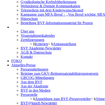
Gynäkologische Krebsfrüherkennung
Webpräsenz & Digitale Kommunikation
Telemedizin mit dem Kinderwunschkonsil
Kampagne zum MFA-Beruf – „Von Beruf wichtig: MFA 
Hitzeschutz
Bestellung BVF-Informationsmaterial für Praxen
BVF Akademie
Über uns
Veranstaltungskalender
Zertifizierungen
< li
Kriterien
< li
Antragsstellung
BVF Akademie-Newsletter
AGB & Datenschutz
Kontakt
FOKO
Aktuelles/Presse
Pressemitteilungen
Beiträge zum GKV-Beitragssatzstabilisierungsgesetz
GBCOG-Mitteilungen
Aus dem BVF
Aus der Akademie
BVF in den Medien
Pressestelle
< li
Anmeldung zum BVF-Presseverteiler
< li
Abmel
BVF@ktuell-Newsletter