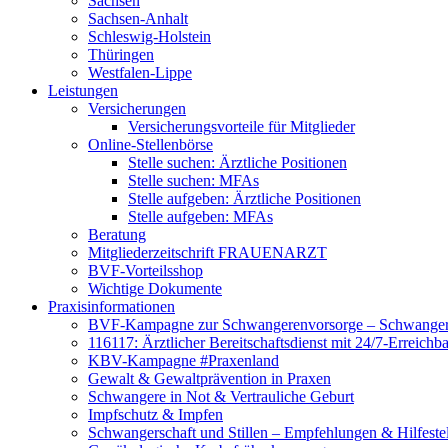
Sachsen
Sachsen-Anhalt
Schleswig-Holstein
Thüringen
Westfalen-Lippe
Leistungen
Versicherungen
Versicherungsvorteile für Mitglieder
Online-Stellenbörse
Stelle suchen: Ärztliche Positionen
Stelle suchen: MFAs
Stelle aufgeben: Ärztliche Positionen
Stelle aufgeben: MFAs
Beratung
Mitgliederzeitschrift FRAUENARZT
BVF-Vorteilsshop
Wichtige Dokumente
Praxisinformationen
BVF-Kampagne zur Schwangerenvorsorge – Schwanger 
116117: Ärztlicher Bereitschaftsdienst mit 24/7-Erreichb
KBV-Kampagne #Praxenland
Gewalt & Gewaltprävention in Praxen
Schwangere in Not & Vertrauliche Geburt
Impfschutz & Impfen
Schwangerschaft und Stillen – Empfehlungen & Hilfeste