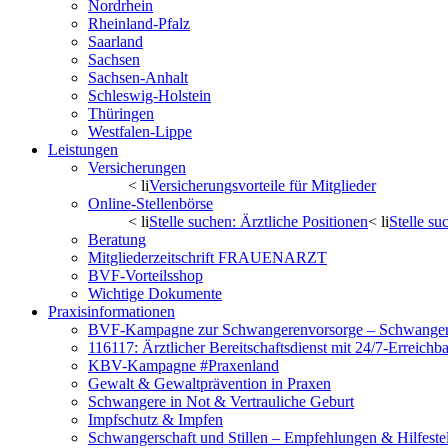
Nordrhein
Rheinland-Pfalz
Saarland
Sachsen
Sachsen-Anhalt
Schleswig-Holstein
Thüringen
Westfalen-Lippe
Leistungen
Versicherungen
< li
Versicherungsvorteile für Mitglieder
Online-Stellenbörse
< li
Stelle suchen: Ärztliche Positionen
< li
Stelle s
Beratung
Mitgliederzeitschrift FRAUENARZT
BVF-Vorteilsshop
Wichtige Dokumente
Praxisinformationen
BVF-Kampagne zur Schwangerenvorsorge – Schwanger 
116117: Ärztlicher Bereitschaftsdienst mit 24/7-Erreichb
KBV-Kampagne #Praxenland
Gewalt & Gewaltprävention in Praxen
Schwangere in Not & Vertrauliche Geburt
Impfschutz & Impfen
Schwangerschaft und Stillen – Empfehlungen & Hilfeste