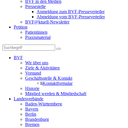
BVF in den Medien
Pressestelle
Anmeldung zum BVF-Presseverteiler
Abmeldung vom BVF-Presseverteiler
BVF@ktuell-Newsletter
Petition
Patientinnen
Praxismaterial
BVF
Wir über uns
Ziele & Aktivitäten
Vorstand
Geschäftsstelle & Kontakt
< li
Kontaktformular
Historie
Mitglied werden & Mitgliedschaft
Landesverbände
Baden-Württemberg
Bayern
Berlin
Brandenburg
Bremen