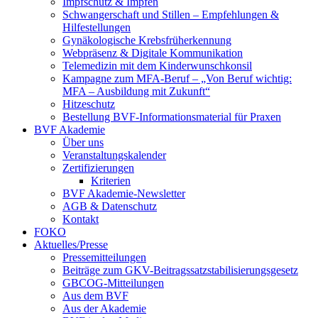
Impfschutz & Impfen
Schwangerschaft und Stillen – Empfehlungen &
Hilfestellungen
Gynäkologische Krebsfrüherkennung
Webpräsenz & Digitale Kommunikation
Telemedizin mit dem Kinderwunschkonsil
Kampagne zum MFA-Beruf – „Von Beruf wichtig:
MFA – Ausbildung mit Zukunft“
Hitzeschutz
Bestellung BVF-Informationsmaterial für Praxen
BVF Akademie
Über uns
Veranstaltungskalender
Zertifizierungen
Kriterien
BVF Akademie-Newsletter
AGB & Datenschutz
Kontakt
FOKO
Aktuelles/Presse
Pressemitteilungen
Beiträge zum GKV-Beitragssatzstabilisierungsgesetz
GBCOG-Mitteilungen
Aus dem BVF
Aus der Akademie