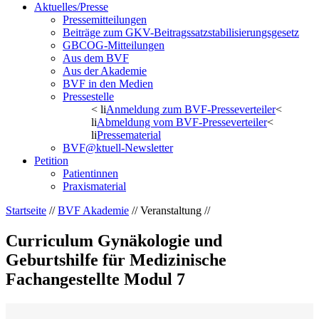
Aktuelles/Presse
Pressemitteilungen
Beiträge zum GKV-Beitragssatzstabilisierungsgesetz
GBCOG-Mitteilungen
Aus dem BVF
Aus der Akademie
BVF in den Medien
Pressestelle
< li
Anmeldung zum BVF-Presseverteiler
<
li
Abmeldung vom BVF-Presseverteiler
<
li
Pressematerial
BVF@ktuell-Newsletter
Petition
Patientinnen
Praxismaterial
Startseite
//
BVF Akademie
// Veranstaltung //
Curriculum Gynäkologie und
Geburtshilfe für Medizinische
Fachangestellte Modul 7