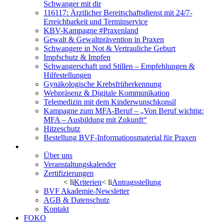
Schwanger mit dir
116117: Ärztlicher Bereitschaftsdienst mit 24/7-
Erreichbarkeit und Terminservice
KBV-Kampagne #Praxenland
Gewalt & Gewaltprävention in Praxen
Schwangere in Not & Vertrauliche Geburt
Impfschutz & Impfen
Schwangerschaft und Stillen – Empfehlungen &
Hilfestellungen
Gynäkologische Krebsfrüherkennung
Webpräsenz & Digitale Kommunikation
Telemedizin mit dem Kinderwunschkonsil
Kampagne zum MFA-Beruf – „Von Beruf wichtig:
MFA – Ausbildung mit Zukunft“
Hitzeschutz
Bestellung BVF-Informationsmaterial für Praxen
BVF Akademie
Über uns
Veranstaltungskalender
Zertifizierungen
< li
Kriterien
< li
Antragsstellung
BVF Akademie-Newsletter
AGB & Datenschutz
Kontakt
FOKO