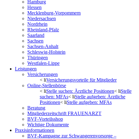
Hamburg
Hessen
Mecklenburg-Vorpommern
Niedersachsen
Nordrhein
Rheinland-Pfalz
Saarland
Sachsen
Sachsen-Anhalt
Schleswig-Holstein
Thüringen
Westfalen-Lippe
Leistungen
Versicherungen
< li
Versicherungsvorteile für Mitglieder
Online-Stellenbörse
< li
Stelle suchen: Ärztliche Positionen
< li
Stelle
suchen: MFAs
< li
Stelle aufgeben: Ärztliche
Positionen
< li
Stelle aufgeben: MFAs
Beratung
Mitgliederzeitschrift FRAUENARZT
BVF-Vorteilsshop
Wichtige Dokumente
Praxisinformationen
BVF-Kampagne zur Schwangerenvorsorge –