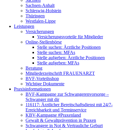
Sachsen
Sachsen-Anhalt
Schleswig-Holstein
Thüringen
Westfalen-Lippe
Leistungen
Versicherungen
Versicherungsvorteile für Mitglieder
Online-Stellenbörse
Stelle suchen: Ärztliche Positionen
Stelle suchen: MFAs
Stelle aufgeben: Ärztliche Positionen
Stelle aufgeben: MFAs
Beratung
Mitgliederzeitschrift FRAUENARZT
BVF-Vorteilsshop
Wichtige Dokumente
Praxisinformationen
BVF-Kampagne zur Schwangerenvorsorge –
Schwanger mit dir
116117: Ärztlicher Bereitschaftsdienst mit 24/7-
Erreichbarkeit und Terminservice
KBV-Kampagne #Praxenland
Gewalt & Gewaltprävention in Praxen
Schwangere in Not & Vertrauliche Geburt