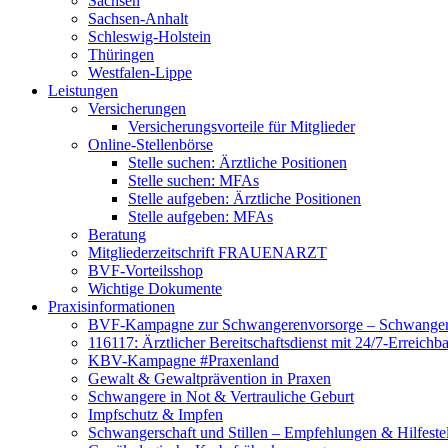
Sachsen
Sachsen-Anhalt
Schleswig-Holstein
Thüringen
Westfalen-Lippe
Leistungen
Versicherungen
Versicherungsvorteile für Mitglieder
Online-Stellenbörse
Stelle suchen: Ärztliche Positionen
Stelle suchen: MFAs
Stelle aufgeben: Ärztliche Positionen
Stelle aufgeben: MFAs
Beratung
Mitgliederzeitschrift FRAUENARZT
BVF-Vorteilsshop
Wichtige Dokumente
Praxisinformationen
BVF-Kampagne zur Schwangerenvorsorge – Schwanger 
116117: Ärztlicher Bereitschaftsdienst mit 24/7-Erreichb
KBV-Kampagne #Praxenland
Gewalt & Gewaltprävention in Praxen
Schwangere in Not & Vertrauliche Geburt
Impfschutz & Impfen
Schwangerschaft und Stillen – Empfehlungen & Hilfeste