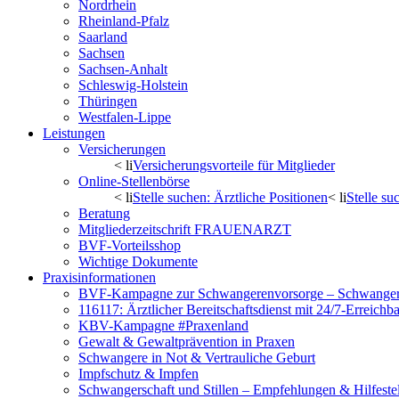
Nordrhein
Rheinland-Pfalz
Saarland
Sachsen
Sachsen-Anhalt
Schleswig-Holstein
Thüringen
Westfalen-Lippe
Leistungen
Versicherungen
< li
Versicherungsvorteile für Mitglieder
Online-Stellenbörse
< li
Stelle suchen: Ärztliche Positionen
< li
Stelle s
Beratung
Mitgliederzeitschrift FRAUENARZT
BVF-Vorteilsshop
Wichtige Dokumente
Praxisinformationen
BVF-Kampagne zur Schwangerenvorsorge – Schwanger 
116117: Ärztlicher Bereitschaftsdienst mit 24/7-Erreichb
KBV-Kampagne #Praxenland
Gewalt & Gewaltprävention in Praxen
Schwangere in Not & Vertrauliche Geburt
Impfschutz & Impfen
Schwangerschaft und Stillen – Empfehlungen & Hilfeste