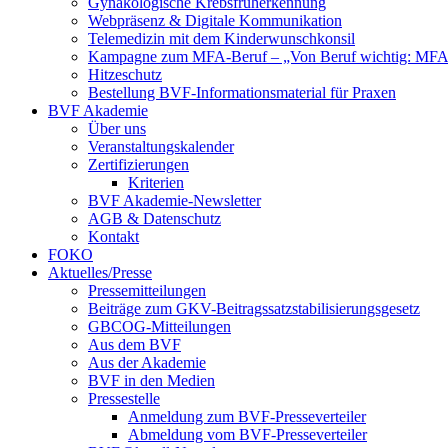
Gynäkologische Krebsfrüherkennung
Webpräsenz & Digitale Kommunikation
Telemedizin mit dem Kinderwunschkonsil
Kampagne zum MFA-Beruf – „Von Beruf wichtig: MFA 
Hitzeschutz
Bestellung BVF-Informationsmaterial für Praxen
BVF Akademie
Über uns
Veranstaltungskalender
Zertifizierungen
Kriterien
BVF Akademie-Newsletter
AGB & Datenschutz
Kontakt
FOKO
Aktuelles/Presse
Pressemitteilungen
Beiträge zum GKV-Beitragssatzstabilisierungsgesetz
GBCOG-Mitteilungen
Aus dem BVF
Aus der Akademie
BVF in den Medien
Pressestelle
Anmeldung zum BVF-Presseverteiler
Abmeldung vom BVF-Presseverteiler