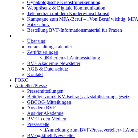
Gynäkologische Krebsfrüherkennung
Webpräsenz & Digitale Kommunikation
Telemedizin mit dem Kinderwunschkonsil
Kampagne zum MFA-Beruf – „Von Beruf wichtig: MFA 
Hitzeschutz
Bestellung BVF-Informationsmaterial für Praxen
BVF Akademie
Über uns
Veranstaltungskalender
Zertifizierungen
< li
Kriterien
< li
Antragsstellung
BVF Akademie-Newsletter
AGB & Datenschutz
Kontakt
FOKO
Aktuelles/Presse
Pressemitteilungen
Beiträge zum GKV-Beitragssatzstabilisierungsgesetz
GBCOG-Mitteilungen
Aus dem BVF
Aus der Akademie
BVF in den Medien
Pressestelle
< li
Anmeldung zum BVF-Presseverteiler
< li
Abmel
BVF@ktuell-Newsletter