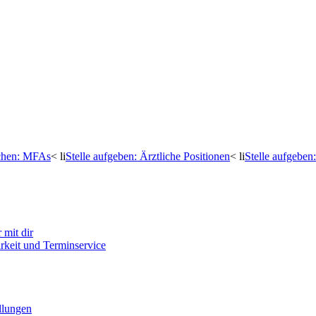
uchen: MFAs
< li
Stelle aufgeben: Ärztliche Positionen
< li
Stelle aufgebe
mit dir
arkeit und Terminservice
llungen