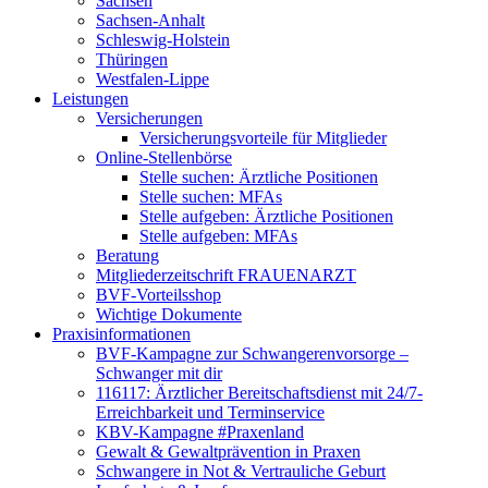
Sachsen
Sachsen-Anhalt
Schleswig-Holstein
Thüringen
Westfalen-Lippe
Leistungen
Versicherungen
Versicherungsvorteile für Mitglieder
Online-Stellenbörse
Stelle suchen: Ärztliche Positionen
Stelle suchen: MFAs
Stelle aufgeben: Ärztliche Positionen
Stelle aufgeben: MFAs
Beratung
Mitgliederzeitschrift FRAUENARZT
BVF-Vorteilsshop
Wichtige Dokumente
Praxisinformationen
BVF-Kampagne zur Schwangerenvorsorge –
Schwanger mit dir
116117: Ärztlicher Bereitschaftsdienst mit 24/7-
Erreichbarkeit und Terminservice
KBV-Kampagne #Praxenland
Gewalt & Gewaltprävention in Praxen
Schwangere in Not & Vertrauliche Geburt