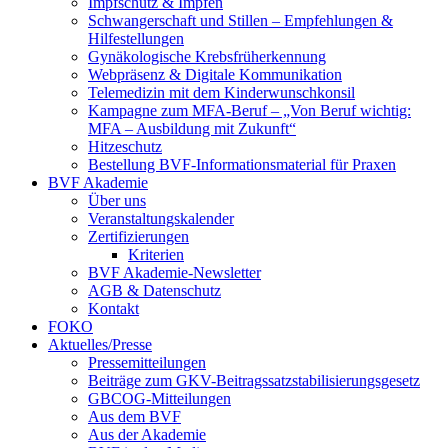
Impfschutz & Impfen
Schwangerschaft und Stillen – Empfehlungen &
Hilfestellungen
Gynäkologische Krebsfrüherkennung
Webpräsenz & Digitale Kommunikation
Telemedizin mit dem Kinderwunschkonsil
Kampagne zum MFA-Beruf – „Von Beruf wichtig:
MFA – Ausbildung mit Zukunft“
Hitzeschutz
Bestellung BVF-Informationsmaterial für Praxen
BVF Akademie
Über uns
Veranstaltungskalender
Zertifizierungen
Kriterien
BVF Akademie-Newsletter
AGB & Datenschutz
Kontakt
FOKO
Aktuelles/Presse
Pressemitteilungen
Beiträge zum GKV-Beitragssatzstabilisierungsgesetz
GBCOG-Mitteilungen
Aus dem BVF
Aus der Akademie