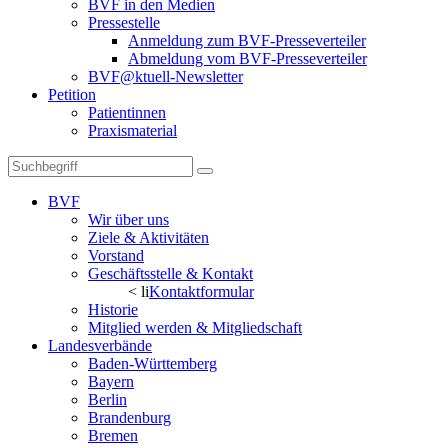
BVF in den Medien
Pressestelle
Anmeldung zum BVF-Presseverteiler
Abmeldung vom BVF-Presseverteiler
BVF@ktuell-Newsletter
Petition
Patientinnen
Praxismaterial
BVF
Wir über uns
Ziele & Aktivitäten
Vorstand
Geschäftsstelle & Kontakt
< li
Kontaktformular
Historie
Mitglied werden & Mitgliedschaft
Landesverbände
Baden-Württemberg
Bayern
Berlin
Brandenburg
Bremen