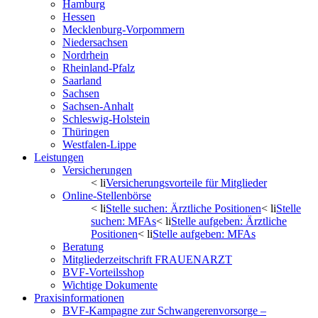
Hamburg
Hessen
Mecklenburg-Vorpommern
Niedersachsen
Nordrhein
Rheinland-Pfalz
Saarland
Sachsen
Sachsen-Anhalt
Schleswig-Holstein
Thüringen
Westfalen-Lippe
Leistungen
Versicherungen
< li
Versicherungsvorteile für Mitglieder
Online-Stellenbörse
< li
Stelle suchen: Ärztliche Positionen
< li
Stelle
suchen: MFAs
< li
Stelle aufgeben: Ärztliche
Positionen
< li
Stelle aufgeben: MFAs
Beratung
Mitgliederzeitschrift FRAUENARZT
BVF-Vorteilsshop
Wichtige Dokumente
Praxisinformationen
BVF-Kampagne zur Schwangerenvorsorge –