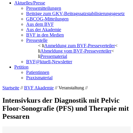
Aktuelles/Presse
Pressemitteilungen
Beiträge zum GKV-Beitragssatzstabilisierungsgesetz
GBCOG-Mitteilungen
Aus dem BVF
Aus der Akademie
BVF in den Medien
Pressestelle
< li
Anmeldung zum BVF-Presseverteiler
<
li
Abmeldung vom BVF-Presseverteiler
<
li
Pressematerial
BVF@ktuell-Newsletter
Petition
Patientinnen
Praxismaterial
Startseite
//
BVF Akademie
// Veranstaltung //
Intensivkurs der Diagnostik mit Pelvic
Floor-Sonografie (PFS) und Therapie mit
Pessaren