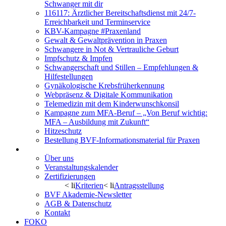
Schwanger mit dir
116117: Ärztlicher Bereitschaftsdienst mit 24/7-
Erreichbarkeit und Terminservice
KBV-Kampagne #Praxenland
Gewalt & Gewaltprävention in Praxen
Schwangere in Not & Vertrauliche Geburt
Impfschutz & Impfen
Schwangerschaft und Stillen – Empfehlungen &
Hilfestellungen
Gynäkologische Krebsfrüherkennung
Webpräsenz & Digitale Kommunikation
Telemedizin mit dem Kinderwunschkonsil
Kampagne zum MFA-Beruf – „Von Beruf wichtig:
MFA – Ausbildung mit Zukunft“
Hitzeschutz
Bestellung BVF-Informationsmaterial für Praxen
BVF Akademie
Über uns
Veranstaltungskalender
Zertifizierungen
< li
Kriterien
< li
Antragsstellung
BVF Akademie-Newsletter
AGB & Datenschutz
Kontakt
FOKO