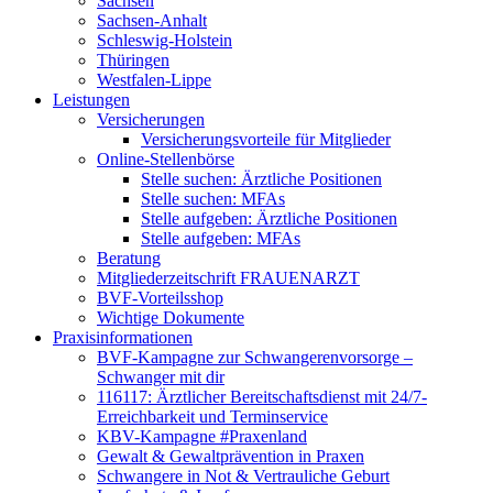
Sachsen
Sachsen-Anhalt
Schleswig-Holstein
Thüringen
Westfalen-Lippe
Leistungen
Versicherungen
Versicherungsvorteile für Mitglieder
Online-Stellenbörse
Stelle suchen: Ärztliche Positionen
Stelle suchen: MFAs
Stelle aufgeben: Ärztliche Positionen
Stelle aufgeben: MFAs
Beratung
Mitgliederzeitschrift FRAUENARZT
BVF-Vorteilsshop
Wichtige Dokumente
Praxisinformationen
BVF-Kampagne zur Schwangerenvorsorge –
Schwanger mit dir
116117: Ärztlicher Bereitschaftsdienst mit 24/7-
Erreichbarkeit und Terminservice
KBV-Kampagne #Praxenland
Gewalt & Gewaltprävention in Praxen
Schwangere in Not & Vertrauliche Geburt