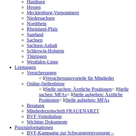
Hamburg
Hessen
Mecklenburg-Vorpommern
Niedersachsen
Nordrhein
Rheinland-Pfalz
Saarland
Sachsen
Sachsen-Anhalt
Schleswig-Holstein
Thüringen
Westfalen-Lippe
Leistungen
Versicherungen
< li
Versicherungsvorteile für Mitglieder
Online-Stellenbörse
< li
Stelle suchen: Ärztliche Positionen
< li
Stelle
suchen: MFAs
< li
Stelle aufgeben: Ärztliche
Positionen
< li
Stelle aufgeben: MFAs
Beratung
Mitgliederzeitschrift FRAUENARZT
BVF-Vorteilsshop
Wichtige Dokumente
Praxisinformationen
BVF-Kampagne zur Schwangerenvorsorge –