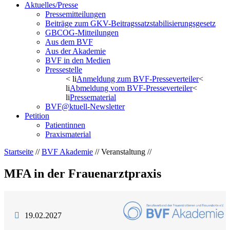
Aktuelles/Presse
Pressemitteilungen
Beiträge zum GKV-Beitragssatzstabilisierungsgesetz
GBCOG-Mitteilungen
Aus dem BVF
Aus der Akademie
BVF in den Medien
Pressestelle
< li
Anmeldung zum BVF-Presseverteiler
<
li
Abmeldung vom BVF-Presseverteiler
<
li
Pressematerial
BVF@ktuell-Newsletter
Petition
Patientinnen
Praxismaterial
Startseite
//
BVF Akademie
// Veranstaltung //
MFA in der Frauenarztpraxis
19.02.2027