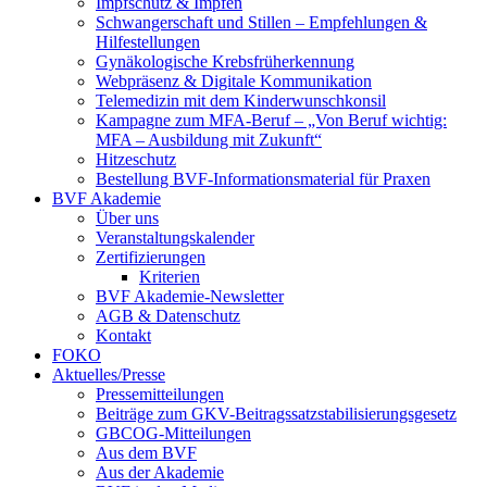
Impfschutz & Impfen
Schwangerschaft und Stillen – Empfehlungen &
Hilfestellungen
Gynäkologische Krebsfrüherkennung
Webpräsenz & Digitale Kommunikation
Telemedizin mit dem Kinderwunschkonsil
Kampagne zum MFA-Beruf – „Von Beruf wichtig:
MFA – Ausbildung mit Zukunft“
Hitzeschutz
Bestellung BVF-Informationsmaterial für Praxen
BVF Akademie
Über uns
Veranstaltungskalender
Zertifizierungen
Kriterien
BVF Akademie-Newsletter
AGB & Datenschutz
Kontakt
FOKO
Aktuelles/Presse
Pressemitteilungen
Beiträge zum GKV-Beitragssatzstabilisierungsgesetz
GBCOG-Mitteilungen
Aus dem BVF
Aus der Akademie