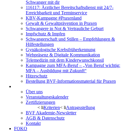
Schwanger mit dir
116117: Ärztlicher Bereitschaftsdienst mit 24/7-
Erreichbarkeit und Terminservice
KBV-Kampagne #Praxenland
Gewalt & Gewaltprävention in Praxen
Schwangere in Not & Vertrauliche Geburt
Impfschutz & Impfen
Schwangerschaft und Stillen – Empfehlungen &
Hilfestellungen
Gynäkologische Krebsfrüherkennung
Webpräsenz & Digitale Kommunikation
Telemedizin mit dem Kinderwunschkonsil
Kampagne zum MFA-Beruf – „Von Beruf wichtig:
MFA – Ausbildung mit Zukunft“
Hitzeschutz
Bestellung BVF-Informationsmaterial für Praxen
BVF Akademie
Über uns
Veranstaltungskalender
Zertifizierungen
< li
Kriterien
< li
Antragsstellung
BVF Akademie-Newsletter
AGB & Datenschutz
Kontakt
FOKO