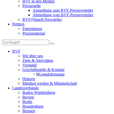
BVF in den Medien
Pressestelle
Anmeldung zum BVF-Presseverteiler
Abmeldung vom BVF-Presseverteiler
BVF@ktuell-Newsletter
Petition
Patientinnen
Praxismaterial
BVF
Wir über uns
Ziele & Aktivitäten
Vorstand
Geschäftsstelle & Kontakt
< li
Kontaktformular
Historie
Mitglied werden & Mitgliedschaft
Landesverbände
Baden-Württemberg
Bayern
Berlin
Brandenburg
Bremen