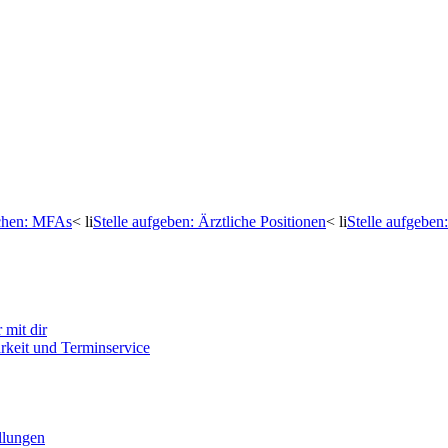
uchen: MFAs
< li
Stelle aufgeben: Ärztliche Positionen
< li
Stelle aufgebe
mit dir
arkeit und Terminservice
llungen