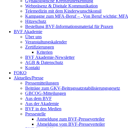
Gynäkologische Krebsfrüherkennung
Webpräsenz & Digitale Kommunikation
Telemedizin mit dem Kinderwunschkonsil
Kampagne zum MFA-Beruf – „Von Beruf wichtig: MFA 
Hitzeschutz
Bestellung BVF-Informationsmaterial für Praxen
BVF Akademie
Über uns
Veranstaltungskalender
Zertifizierungen
Kriterien
BVF Akademie-Newsletter
AGB & Datenschutz
Kontakt
FOKO
Aktuelles/Presse
Pressemitteilungen
Beiträge zum GKV-Beitragssatzstabilisierungsgesetz
GBCOG-Mitteilungen
Aus dem BVF
Aus der Akademie
BVF in den Medien
Pressestelle
Anmeldung zum BVF-Presseverteiler
Abmeldung vom BVF-Presseverteiler