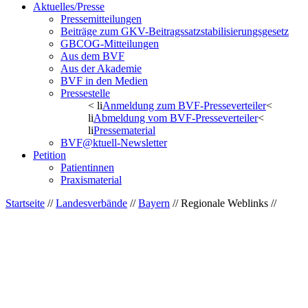
Aktuelles/Presse
Pressemitteilungen
Beiträge zum GKV-Beitragssatzstabilisierungsgesetz
GBCOG-Mitteilungen
Aus dem BVF
Aus der Akademie
BVF in den Medien
Pressestelle
< li
Anmeldung zum BVF-Presseverteiler
<
li
Abmeldung vom BVF-Presseverteiler
<
li
Pressematerial
BVF@ktuell-Newsletter
Petition
Patientinnen
Praxismaterial
Startseite
//
Landesverbände
//
Bayern
// Regionale Weblinks //