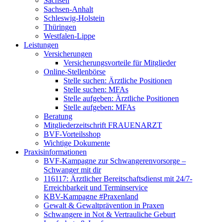
Sachsen
Sachsen-Anhalt
Schleswig-Holstein
Thüringen
Westfalen-Lippe
Leistungen
Versicherungen
Versicherungsvorteile für Mitglieder
Online-Stellenbörse
Stelle suchen: Ärztliche Positionen
Stelle suchen: MFAs
Stelle aufgeben: Ärztliche Positionen
Stelle aufgeben: MFAs
Beratung
Mitgliederzeitschrift FRAUENARZT
BVF-Vorteilsshop
Wichtige Dokumente
Praxisinformationen
BVF-Kampagne zur Schwangerenvorsorge –
Schwanger mit dir
116117: Ärztlicher Bereitschaftsdienst mit 24/7-
Erreichbarkeit und Terminservice
KBV-Kampagne #Praxenland
Gewalt & Gewaltprävention in Praxen
Schwangere in Not & Vertrauliche Geburt