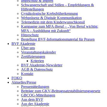
Impfschutz & Impfen
Schwangerschaft und Stillen – Empfehlungen &
Hilfestellungen
Gynäkologische Krebsfrüherkennung
Webpräsenz & Digitale Kommunikation
Telemedizin mit dem Kinderwunschkonsil
Kampagne zum MFA-Beruf – „Von Beruf wichtig:
MFA – Ausbildung mit Zukunft“
Hitzeschutz
Bestellung BVF-Informationsmaterial für Praxen
BVF Akademie
Über uns
Veranstaltungskalender
Zertifizierungen
Kriterien
BVF Akademie-Newsletter
AGB & Datenschutz
Kontakt
FOKO
Aktuelles/Presse
Pressemitteilungen
Beiträge zum GKV-Beitragssatzstabilisierungsgesetz
GBCOG-Mitteilungen
Aus dem BVF
Aus der Akademie