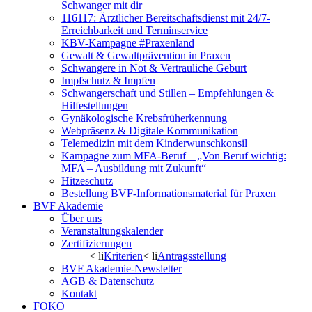
Schwanger mit dir
116117: Ärztlicher Bereitschaftsdienst mit 24/7-
Erreichbarkeit und Terminservice
KBV-Kampagne #Praxenland
Gewalt & Gewaltprävention in Praxen
Schwangere in Not & Vertrauliche Geburt
Impfschutz & Impfen
Schwangerschaft und Stillen – Empfehlungen &
Hilfestellungen
Gynäkologische Krebsfrüherkennung
Webpräsenz & Digitale Kommunikation
Telemedizin mit dem Kinderwunschkonsil
Kampagne zum MFA-Beruf – „Von Beruf wichtig:
MFA – Ausbildung mit Zukunft“
Hitzeschutz
Bestellung BVF-Informationsmaterial für Praxen
BVF Akademie
Über uns
Veranstaltungskalender
Zertifizierungen
< li
Kriterien
< li
Antragsstellung
BVF Akademie-Newsletter
AGB & Datenschutz
Kontakt
FOKO