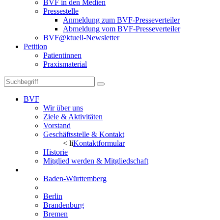
BVF in den Medien
Pressestelle
Anmeldung zum BVF-Presseverteiler
Abmeldung vom BVF-Presseverteiler
BVF@ktuell-Newsletter
Petition
Patientinnen
Praxismaterial
BVF
Wir über uns
Ziele & Aktivitäten
Vorstand
Geschäftsstelle & Kontakt
< li
Kontaktformular
Historie
Mitglied werden & Mitgliedschaft
Landesverbände
Baden-Württemberg
Bayern
Berlin
Brandenburg
Bremen