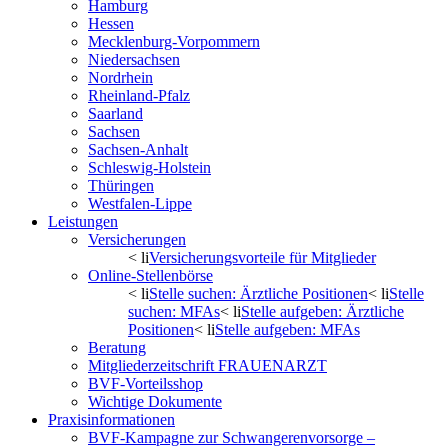
Hamburg
Hessen
Mecklenburg-Vorpommern
Niedersachsen
Nordrhein
Rheinland-Pfalz
Saarland
Sachsen
Sachsen-Anhalt
Schleswig-Holstein
Thüringen
Westfalen-Lippe
Leistungen
Versicherungen
< li
Versicherungsvorteile für Mitglieder
Online-Stellenbörse
< li
Stelle suchen: Ärztliche Positionen
< li
Stelle
suchen: MFAs
< li
Stelle aufgeben: Ärztliche
Positionen
< li
Stelle aufgeben: MFAs
Beratung
Mitgliederzeitschrift FRAUENARZT
BVF-Vorteilsshop
Wichtige Dokumente
Praxisinformationen
BVF-Kampagne zur Schwangerenvorsorge –