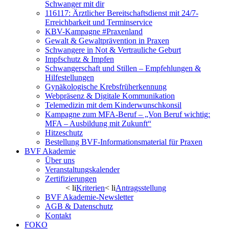
Schwanger mit dir
116117: Ärztlicher Bereitschaftsdienst mit 24/7-
Erreichbarkeit und Terminservice
KBV-Kampagne #Praxenland
Gewalt & Gewaltprävention in Praxen
Schwangere in Not & Vertrauliche Geburt
Impfschutz & Impfen
Schwangerschaft und Stillen – Empfehlungen &
Hilfestellungen
Gynäkologische Krebsfrüherkennung
Webpräsenz & Digitale Kommunikation
Telemedizin mit dem Kinderwunschkonsil
Kampagne zum MFA-Beruf – „Von Beruf wichtig:
MFA – Ausbildung mit Zukunft“
Hitzeschutz
Bestellung BVF-Informationsmaterial für Praxen
BVF Akademie
Über uns
Veranstaltungskalender
Zertifizierungen
< li
Kriterien
< li
Antragsstellung
BVF Akademie-Newsletter
AGB & Datenschutz
Kontakt
FOKO