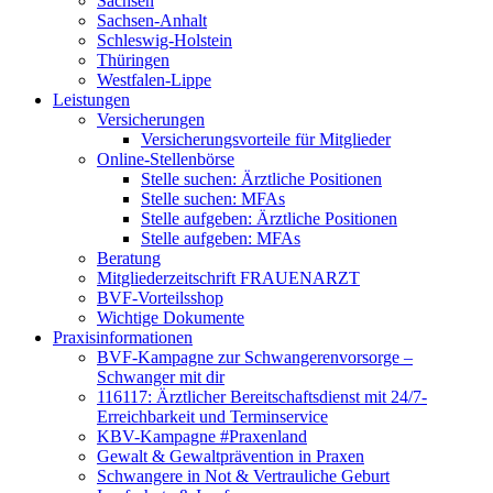
Sachsen
Sachsen-Anhalt
Schleswig-Holstein
Thüringen
Westfalen-Lippe
Leistungen
Versicherungen
Versicherungsvorteile für Mitglieder
Online-Stellenbörse
Stelle suchen: Ärztliche Positionen
Stelle suchen: MFAs
Stelle aufgeben: Ärztliche Positionen
Stelle aufgeben: MFAs
Beratung
Mitgliederzeitschrift FRAUENARZT
BVF-Vorteilsshop
Wichtige Dokumente
Praxisinformationen
BVF-Kampagne zur Schwangerenvorsorge –
Schwanger mit dir
116117: Ärztlicher Bereitschaftsdienst mit 24/7-
Erreichbarkeit und Terminservice
KBV-Kampagne #Praxenland
Gewalt & Gewaltprävention in Praxen
Schwangere in Not & Vertrauliche Geburt