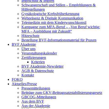
Impfschutz & Impfen
Schwangerschaft und Stillen – Empfehlungen &
Hilfestellungen
Gynäkologische Krebsfrüherkennung
Webpräsenz & Digitale Kommunikation
Telemedizin mit dem Kinderwunschkonsil
Kampagne zum MFA-Beruf – „Von Beruf wichtig:
MFA – Ausbildung mit Zukunft“
Hitzeschutz
Bestellung BVF-Informationsmaterial für Praxen
BVF Akademie
Über uns
Veranstaltungskalender
Zertifizierungen
Kriterien
BVF Akademie-Newsletter
AGB & Datenschutz
Kontakt
FOKO
Aktuelles/Presse
Pressemitteilungen
Beiträge zum GKV-Beitragssatzstabilisierungsgesetz
GBCOG-Mitteilungen
Aus dem BVF
Aus der Akademie