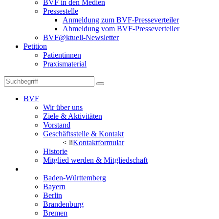
BVF in den Medien
Pressestelle
Anmeldung zum BVF-Presseverteiler
Abmeldung vom BVF-Presseverteiler
BVF@ktuell-Newsletter
Petition
Patientinnen
Praxismaterial
BVF
Wir über uns
Ziele & Aktivitäten
Vorstand
Geschäftsstelle & Kontakt
< li
Kontaktformular
Historie
Mitglied werden & Mitgliedschaft
Landesverbände
Baden-Württemberg
Bayern
Berlin
Brandenburg
Bremen