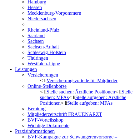
Hamburg
Hessen
Mecklenburg-Vorpommern
Niedersachsen
Nordrhein
Rheinland-Pfalz
Saarland
Sachsen
Sachsen-Anhalt
Schleswig-Holstein
Thüringen
Westfalen-Lippe
Leistungen
Versicherungen
< li
Versicherungsvorteile für Mitglieder
Online-Stellenbörse
< li
Stelle suchen: Ärztliche Positionen
< li
Stelle
suchen: MFAs
< li
Stelle aufgeben: Ärztliche
Positionen
< li
Stelle aufgeben: MFAs
Beratung
Mitgliederzeitschrift FRAUENARZT
BVF-Vorteilsshop
Wichtige Dokumente
Praxisinformationen
BVF-Kampagne zur Schwangerenvorsorge –