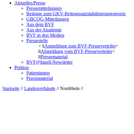
Aktuelles/Presse
Pressemitteilungen
Beiträge zum GKV-Beitragssatzstabilisierungsgesetz
GBCOG-Mitteilungen
Aus dem BVF
Aus der Akademie
BVF in den Medien
Pressestelle
< li
Anmeldung zum BVF-Presseverteiler
<
li
Abmeldung vom BVF-Presseverteiler
<
li
Pressematerial
BVF@ktuell-Newsletter
Petition
Patientinnen
Praxismaterial
Startseite
//
Landesverbände
// Nordrhein //