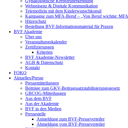
Gynäkologische Krebsfrüherkennung
Webpräsenz & Digitale Kommunikation
Telemedizin mit dem Kinderwunschkonsil
Kampagne zum MFA-Beruf – „Von Beruf wichtig: MFA 
Hitzeschutz
Bestellung BVF-Informationsmaterial für Praxen
BVF Akademie
Über uns
Veranstaltungskalender
Zertifizierungen
Kriterien
BVF Akademie-Newsletter
AGB & Datenschutz
Kontakt
FOKO
Aktuelles/Presse
Pressemitteilungen
Beiträge zum GKV-Beitragssatzstabilisierungsgesetz
GBCOG-Mitteilungen
Aus dem BVF
Aus der Akademie
BVF in den Medien
Pressestelle
Anmeldung zum BVF-Presseverteiler
Abmeldung vom BVF-Presseverteiler