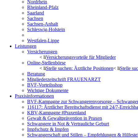
Nordrhein
Rheinland-Pfalz
Saarland
Sachsen
Sachsen-Anhalt
Schleswig-Holstein
Thüringen
Westfalen-Lippe
Leistungen
Versicherungen
< li
Versicherungsvorteile für Mitglieder
Online-Stellenbörse
< li
Stelle suchen: Ärztliche Positionen
< li
Stelle s
Beratung
Mitgliederzeitschrift FRAUENARZT
BVF-Vorteilsshop
Wichtige Dokumente
Praxisinformationen
BVF-Kampagne zur Schwangerenvorsorge – Schwanger 
116117: Ärztlicher Bereitschaftsdienst mit 24/7-Erreichb
KBV-Kampagne #Praxenland
Gewalt & Gewaltprävention in Praxen
Schwangere in Not & Vertrauliche Geburt
Impfschutz & Impfen
Schwangerschaft und Stillen – Empfehlungen & Hilfeste