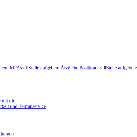
uchen: MFAs
< li
Stelle aufgeben: Ärztliche Positionen
< li
Stelle aufgebe
mit dir
arkeit und Terminservice
llungen