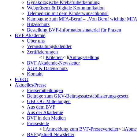
Gynäkologische Krebsfrüherkennung
Webpräsenz & Digitale Kommunikation
Telemedizin mit dem Kinderwunschkonsil
Kampagne zum MFA-Beruf – „Von Beruf wichtig: MFA 
Hitzeschutz
Bestellung BVF-Informationsmaterial für Praxen
BVF Akademie
Über uns
Veranstaltungskalender
Zertifizierungen
< li
Kriterien
< li
Antragsstellung
BVF Akademie-Newsletter
AGB & Datenschutz
Kontakt
FOKO
Aktuelles/Presse
Pressemitteilungen
Beiträge zum GKV-Beitragssatzstabilisierungsgesetz
GBCOG-Mitteilungen
Aus dem BVF
Aus der Akademie
BVF in den Medien
Pressestelle
< li
Anmeldung zum BVF-Presseverteiler
< li
Abmel
BVF@ktuell-Newsletter