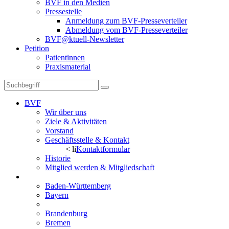
BVF in den Medien
Pressestelle
Anmeldung zum BVF-Presseverteiler
Abmeldung vom BVF-Presseverteiler
BVF@ktuell-Newsletter
Petition
Patientinnen
Praxismaterial
BVF
Wir über uns
Ziele & Aktivitäten
Vorstand
Geschäftsstelle & Kontakt
< li
Kontaktformular
Historie
Mitglied werden & Mitgliedschaft
Landesverbände
Baden-Württemberg
Bayern
Berlin
Brandenburg
Bremen