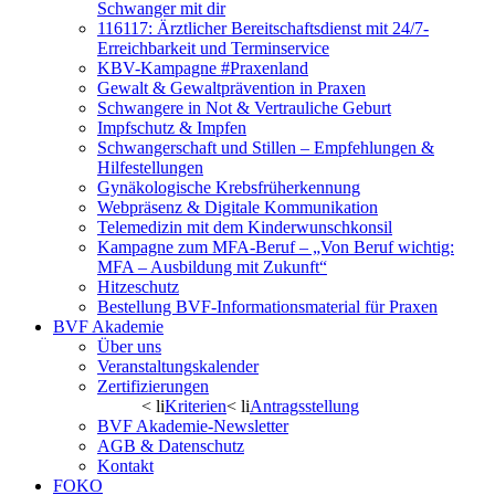
Schwanger mit dir
116117: Ärztlicher Bereitschaftsdienst mit 24/7-
Erreichbarkeit und Terminservice
KBV-Kampagne #Praxenland
Gewalt & Gewaltprävention in Praxen
Schwangere in Not & Vertrauliche Geburt
Impfschutz & Impfen
Schwangerschaft und Stillen – Empfehlungen &
Hilfestellungen
Gynäkologische Krebsfrüherkennung
Webpräsenz & Digitale Kommunikation
Telemedizin mit dem Kinderwunschkonsil
Kampagne zum MFA-Beruf – „Von Beruf wichtig:
MFA – Ausbildung mit Zukunft“
Hitzeschutz
Bestellung BVF-Informationsmaterial für Praxen
BVF Akademie
Über uns
Veranstaltungskalender
Zertifizierungen
< li
Kriterien
< li
Antragsstellung
BVF Akademie-Newsletter
AGB & Datenschutz
Kontakt
FOKO