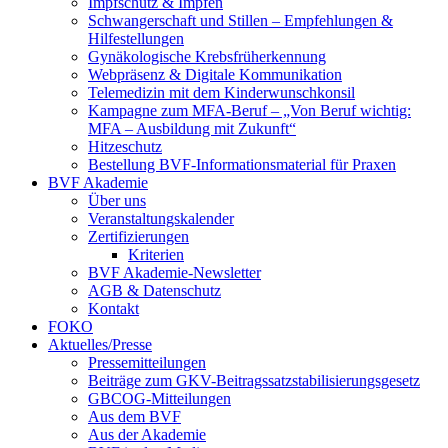
Impfschutz & Impfen
Schwangerschaft und Stillen – Empfehlungen &
Hilfestellungen
Gynäkologische Krebsfrüherkennung
Webpräsenz & Digitale Kommunikation
Telemedizin mit dem Kinderwunschkonsil
Kampagne zum MFA-Beruf – „Von Beruf wichtig:
MFA – Ausbildung mit Zukunft“
Hitzeschutz
Bestellung BVF-Informationsmaterial für Praxen
BVF Akademie
Über uns
Veranstaltungskalender
Zertifizierungen
Kriterien
BVF Akademie-Newsletter
AGB & Datenschutz
Kontakt
FOKO
Aktuelles/Presse
Pressemitteilungen
Beiträge zum GKV-Beitragssatzstabilisierungsgesetz
GBCOG-Mitteilungen
Aus dem BVF
Aus der Akademie