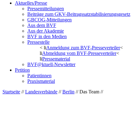
Aktuelles/Presse
Pressemitteilungen
Beiträge zum GKV-Beitragssatzstabilisierungsgesetz
GBCOG-Mitteilungen
Aus dem BVF
Aus der Akademie
BVF in den Medien
Pressestelle
< li
Anmeldung zum BVF-Presseverteiler
<
li
Abmeldung vom BVF-Presseverteiler
<
li
Pressematerial
BVF@ktuell-Newsletter
Petition
Patientinnen
Praxismaterial
Startseite
//
Landesverbände
//
Berlin
// Das Team //