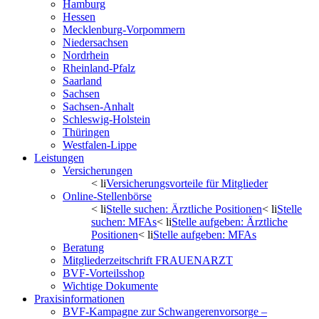
Hamburg
Hessen
Mecklenburg-Vorpommern
Niedersachsen
Nordrhein
Rheinland-Pfalz
Saarland
Sachsen
Sachsen-Anhalt
Schleswig-Holstein
Thüringen
Westfalen-Lippe
Leistungen
Versicherungen
< li
Versicherungsvorteile für Mitglieder
Online-Stellenbörse
< li
Stelle suchen: Ärztliche Positionen
< li
Stelle
suchen: MFAs
< li
Stelle aufgeben: Ärztliche
Positionen
< li
Stelle aufgeben: MFAs
Beratung
Mitgliederzeitschrift FRAUENARZT
BVF-Vorteilsshop
Wichtige Dokumente
Praxisinformationen
BVF-Kampagne zur Schwangerenvorsorge –