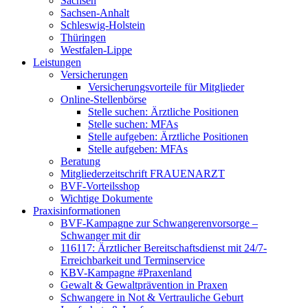
Sachsen
Sachsen-Anhalt
Schleswig-Holstein
Thüringen
Westfalen-Lippe
Leistungen
Versicherungen
Versicherungsvorteile für Mitglieder
Online-Stellenbörse
Stelle suchen: Ärztliche Positionen
Stelle suchen: MFAs
Stelle aufgeben: Ärztliche Positionen
Stelle aufgeben: MFAs
Beratung
Mitgliederzeitschrift FRAUENARZT
BVF-Vorteilsshop
Wichtige Dokumente
Praxisinformationen
BVF-Kampagne zur Schwangerenvorsorge –
Schwanger mit dir
116117: Ärztlicher Bereitschaftsdienst mit 24/7-
Erreichbarkeit und Terminservice
KBV-Kampagne #Praxenland
Gewalt & Gewaltprävention in Praxen
Schwangere in Not & Vertrauliche Geburt