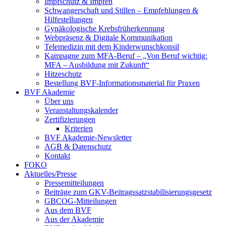
Impfschutz & Impfen
Schwangerschaft und Stillen – Empfehlungen &
Hilfestellungen
Gynäkologische Krebsfrüherkennung
Webpräsenz & Digitale Kommunikation
Telemedizin mit dem Kinderwunschkonsil
Kampagne zum MFA-Beruf – „Von Beruf wichtig:
MFA – Ausbildung mit Zukunft“
Hitzeschutz
Bestellung BVF-Informationsmaterial für Praxen
BVF Akademie
Über uns
Veranstaltungskalender
Zertifizierungen
Kriterien
BVF Akademie-Newsletter
AGB & Datenschutz
Kontakt
FOKO
Aktuelles/Presse
Pressemitteilungen
Beiträge zum GKV-Beitragssatzstabilisierungsgesetz
GBCOG-Mitteilungen
Aus dem BVF
Aus der Akademie