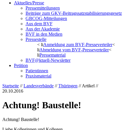
Aktuelles/Presse
Pressemitteilungen
Beiträge zum GKV-Beitragssatzstabilisierungsgesetz
GBCOG-Mitteilungen
Aus dem BVF
Aus der Akademie
BVF in den Medien
Pressestelle
< li
Anmeldung zum BVF-Presseverteiler
<
li
Abmeldung vom BVF-Presseverteiler
<
li
Pressematerial
BVF@ktuell-Newsletter
Petition
Patientinnen
Praxismaterial
Startseite
//
Landesverbände
//
Thüringen
// Artikel //
20.10.2016
Achtung! Baustelle!
Achtung! Baustelle!
Liebe Kolleginnen und Kollegen,