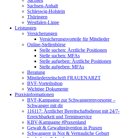
Sachsen
Sachsen-Anhalt
Schleswig-Holstein
Thüringen
Westfalen-Lippe
Leistungen
Versicherungen
Versicherungsvorteile für Mitglieder
Online-Stellenbörse
Stelle suchen: Ärztliche Positionen
Stelle suchen: MFAs
Stelle aufgeben: Ärztliche Positionen
Stelle aufgeben: MFAs
Beratung
Mitgliederzeitschrift FRAUENARZT
BVF-Vorteilsshop
Wichtige Dokumente
Praxisinformationen
BVF-Kampagne zur Schwangerenvorsorge –
Schwanger mit dir
116117: Ärztlicher Bereitschaftsdienst mit 24/7-
Erreichbarkeit und Terminservice
KBV-Kampagne #Praxenland
Gewalt & Gewaltprävention in Praxen
Schwangere in Not & Vertrauliche Geburt