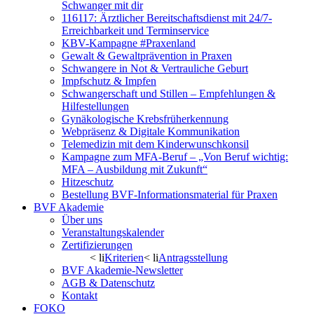
Schwanger mit dir
116117: Ärztlicher Bereitschaftsdienst mit 24/7-
Erreichbarkeit und Terminservice
KBV-Kampagne #Praxenland
Gewalt & Gewaltprävention in Praxen
Schwangere in Not & Vertrauliche Geburt
Impfschutz & Impfen
Schwangerschaft und Stillen – Empfehlungen &
Hilfestellungen
Gynäkologische Krebsfrüherkennung
Webpräsenz & Digitale Kommunikation
Telemedizin mit dem Kinderwunschkonsil
Kampagne zum MFA-Beruf – „Von Beruf wichtig:
MFA – Ausbildung mit Zukunft“
Hitzeschutz
Bestellung BVF-Informationsmaterial für Praxen
BVF Akademie
Über uns
Veranstaltungskalender
Zertifizierungen
< li
Kriterien
< li
Antragsstellung
BVF Akademie-Newsletter
AGB & Datenschutz
Kontakt
FOKO