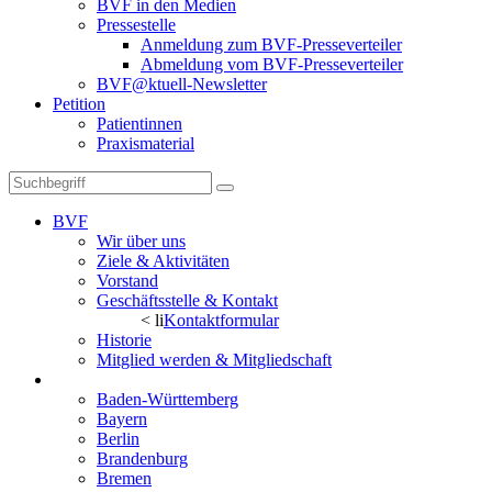
BVF in den Medien
Pressestelle
Anmeldung zum BVF-Presseverteiler
Abmeldung vom BVF-Presseverteiler
BVF@ktuell-Newsletter
Petition
Patientinnen
Praxismaterial
BVF
Wir über uns
Ziele & Aktivitäten
Vorstand
Geschäftsstelle & Kontakt
< li
Kontaktformular
Historie
Mitglied werden & Mitgliedschaft
Landesverbände
Baden-Württemberg
Bayern
Berlin
Brandenburg
Bremen