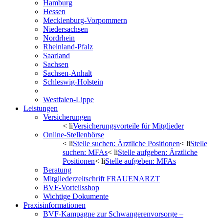
Hamburg
Hessen
Mecklenburg-Vorpommern
Niedersachsen
Nordrhein
Rheinland-Pfalz
Saarland
Sachsen
Sachsen-Anhalt
Schleswig-Holstein
Thüringen
Westfalen-Lippe
Leistungen
Versicherungen
< li
Versicherungsvorteile für Mitglieder
Online-Stellenbörse
< li
Stelle suchen: Ärztliche Positionen
< li
Stelle
suchen: MFAs
< li
Stelle aufgeben: Ärztliche
Positionen
< li
Stelle aufgeben: MFAs
Beratung
Mitgliederzeitschrift FRAUENARZT
BVF-Vorteilsshop
Wichtige Dokumente
Praxisinformationen
BVF-Kampagne zur Schwangerenvorsorge –