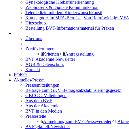
Gynäkologische Krebsfrüherkennung
Webpräsenz & Digitale Kommunikation
Telemedizin mit dem Kinderwunschkonsil
Kampagne zum MFA-Beruf – „Von Beruf wichtig: MFA 
Hitzeschutz
Bestellung BVF-Informationsmaterial für Praxen
BVF Akademie
Über uns
Veranstaltungskalender
Zertifizierungen
< li
Kriterien
< li
Antragsstellung
BVF Akademie-Newsletter
AGB & Datenschutz
Kontakt
FOKO
Aktuelles/Presse
Pressemitteilungen
Beiträge zum GKV-Beitragssatzstabilisierungsgesetz
GBCOG-Mitteilungen
Aus dem BVF
Aus der Akademie
BVF in den Medien
Pressestelle
< li
Anmeldung zum BVF-Presseverteiler
< li
Abmel
BVF@ktuell-Newsletter