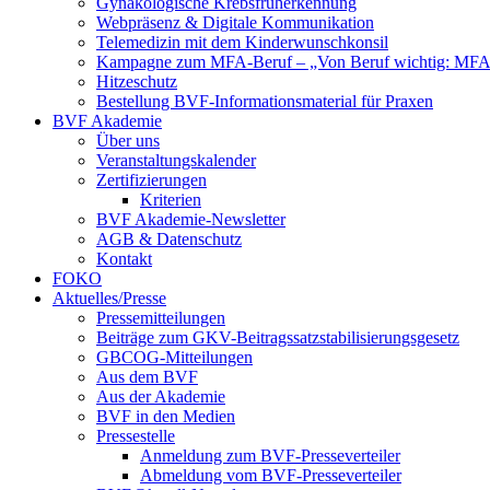
Gynäkologische Krebsfrüherkennung
Webpräsenz & Digitale Kommunikation
Telemedizin mit dem Kinderwunschkonsil
Kampagne zum MFA-Beruf – „Von Beruf wichtig: MFA 
Hitzeschutz
Bestellung BVF-Informationsmaterial für Praxen
BVF Akademie
Über uns
Veranstaltungskalender
Zertifizierungen
Kriterien
BVF Akademie-Newsletter
AGB & Datenschutz
Kontakt
FOKO
Aktuelles/Presse
Pressemitteilungen
Beiträge zum GKV-Beitragssatzstabilisierungsgesetz
GBCOG-Mitteilungen
Aus dem BVF
Aus der Akademie
BVF in den Medien
Pressestelle
Anmeldung zum BVF-Presseverteiler
Abmeldung vom BVF-Presseverteiler