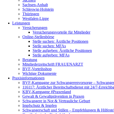
Sachsen
Sachsen-Anhalt
Schleswig-Holstein
Thüringen
Westfalen-Lippe
Leistungen
Versicherungen
Versicherungsvorteile für Mitglieder
Online-Stellenbörse
Stelle suchen: Ärztliche Positionen
Stelle suchen: MFAs
Stelle aufgeben: Ärztliche Positionen
Stelle aufgeben: MFAs
Beratung
Mitgliederzeitschrift FRAUENARZT
BVF-Vorteilsshop
Wichtige Dokumente
Praxisinformationen
BVF-Kampagne zur Schwangerenvorsorge – Schwanger 
116117: Ärztlicher Bereitschaftsdienst mit 24/7-Erreichb
KBV-Kampagne #Praxenland
Gewalt & Gewaltprävention in Praxen
Schwangere in Not & Vertrauliche Geburt
Impfschutz & Impfen
Schwangerschaft und Stillen – Empfehlungen & Hilfeste