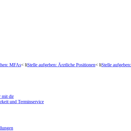
uchen: MFAs
< li
Stelle aufgeben: Ärztliche Positionen
< li
Stelle aufgebe
mit dir
arkeit und Terminservice
llungen