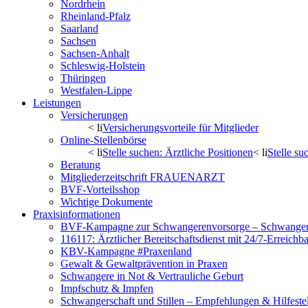
Nordrhein
Rheinland-Pfalz
Saarland
Sachsen
Sachsen-Anhalt
Schleswig-Holstein
Thüringen
Westfalen-Lippe
Leistungen
Versicherungen
< li
Versicherungsvorteile für Mitglieder
Online-Stellenbörse
< li
Stelle suchen: Ärztliche Positionen
< li
Stelle s
Beratung
Mitgliederzeitschrift FRAUENARZT
BVF-Vorteilsshop
Wichtige Dokumente
Praxisinformationen
BVF-Kampagne zur Schwangerenvorsorge – Schwanger 
116117: Ärztlicher Bereitschaftsdienst mit 24/7-Erreichb
KBV-Kampagne #Praxenland
Gewalt & Gewaltprävention in Praxen
Schwangere in Not & Vertrauliche Geburt
Impfschutz & Impfen
Schwangerschaft und Stillen – Empfehlungen & Hilfeste