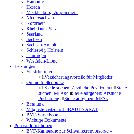
Hamburg
Hessen
Mecklenburg-Vorpommern
Niedersachsen
Nordrhein
Rheinland-Pfalz
Saarland
Sachsen
Sachsen-Anhalt
Schleswig-Holstein
Thüringen
Westfalen-Lippe
Leistungen
Versicherungen
< li
Versicherungsvorteile für Mitglieder
Online-Stellenbörse
< li
Stelle suchen: Ärztliche Positionen
< li
Stelle
suchen: MFAs
< li
Stelle aufgeben: Ärztliche
Positionen
< li
Stelle aufgeben: MFAs
Beratung
Mitgliederzeitschrift FRAUENARZT
BVF-Vorteilsshop
Wichtige Dokumente
Praxisinformationen
BVF-Kampagne zur Schwangerenvorsorge –