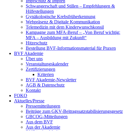
Impfschutz & Impfen
Schwangerschaft und Stillen – Empfehlungen &
Hilfestellungen
Gynäkologische Krebsfrüherkennung
Webpräsenz & Digitale Kommunikation
Telemedizin mit dem Kinderwunschkonsil
Kampagne zum MFA-Beruf – „Von Beruf wichtig:
MFA – Ausbildung mit Zukunft“
Hitzeschutz
Bestellung BVF-Informationsmaterial für Praxen
BVF Akademie
Über uns
Veranstaltungskalender
Zertifizierungen
Kriterien
BVF Akademie-Newsletter
AGB & Datenschutz
Kontakt
FOKO
Aktuelles/Presse
Pressemitteilungen
Beiträge zum GKV-Beitragssatzstabilisierungsgesetz
GBCOG-Mitteilungen
Aus dem BVF
Aus der Akademie