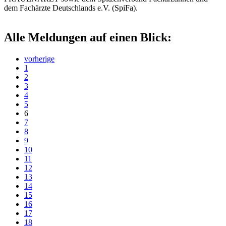
dem Fachärzte Deutschlands e.V. (SpiFa).
Alle Meldungen auf einen Blick:
vorherige
1
2
3
4
5
6
7
8
9
10
11
12
13
14
15
16
17
18