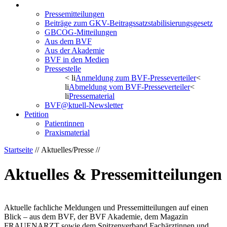
Aktuelles/Presse
Pressemitteilungen
Beiträge zum GKV-Beitragssatzstabilisierungsgesetz
GBCOG-Mitteilungen
Aus dem BVF
Aus der Akademie
BVF in den Medien
Pressestelle
< li
Anmeldung zum BVF-Presseverteiler
<
li
Abmeldung vom BVF-Presseverteiler
<
li
Pressematerial
BVF@ktuell-Newsletter
Petition
Patientinnen
Praxismaterial
Startseite
// Aktuelles/Presse //
Aktuelles & Pressemitteilungen
Aktuelle fachliche Meldungen und Pressemitteilungen auf einen
Blick – aus dem BVF, der BVF Akademie, dem Magazin
FRAUENARZT sowie dem Spitzenverband Fachärztinnen und