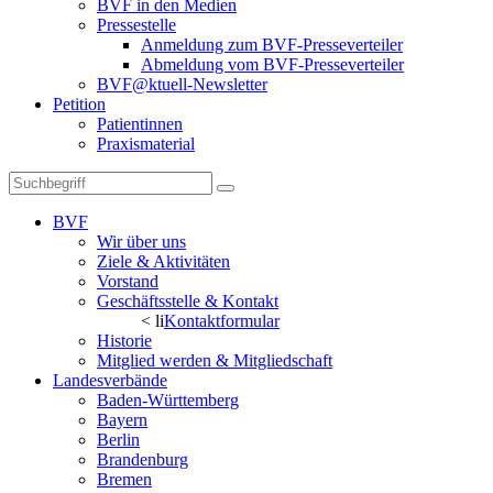
BVF in den Medien
Pressestelle
Anmeldung zum BVF-Presseverteiler
Abmeldung vom BVF-Presseverteiler
BVF@ktuell-Newsletter
Petition
Patientinnen
Praxismaterial
BVF
Wir über uns
Ziele & Aktivitäten
Vorstand
Geschäftsstelle & Kontakt
< li
Kontaktformular
Historie
Mitglied werden & Mitgliedschaft
Landesverbände
Baden-Württemberg
Bayern
Berlin
Brandenburg
Bremen