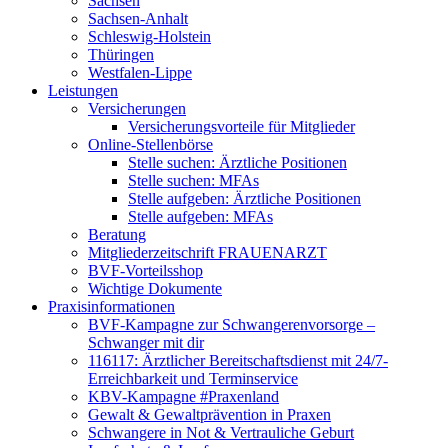
Sachsen
Sachsen-Anhalt
Schleswig-Holstein
Thüringen
Westfalen-Lippe
Leistungen
Versicherungen
Versicherungsvorteile für Mitglieder
Online-Stellenbörse
Stelle suchen: Ärztliche Positionen
Stelle suchen: MFAs
Stelle aufgeben: Ärztliche Positionen
Stelle aufgeben: MFAs
Beratung
Mitgliederzeitschrift FRAUENARZT
BVF-Vorteilsshop
Wichtige Dokumente
Praxisinformationen
BVF-Kampagne zur Schwangerenvorsorge –
Schwanger mit dir
116117: Ärztlicher Bereitschaftsdienst mit 24/7-
Erreichbarkeit und Terminservice
KBV-Kampagne #Praxenland
Gewalt & Gewaltprävention in Praxen
Schwangere in Not & Vertrauliche Geburt