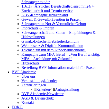
Schwanger mit dir
116117: Ärztlicher Bereitschaftsdienst mit 24/7-
Erreichbarkeit und Terminservice
KBV-Kampagne #Praxenland
Gewalt & Gewaltprävention in Praxen
Schwangere in Not & Vertrauliche Geburt
Impfschutz & Impfen
Schwangerschaft und Stillen – Empfehlungen &
Hilfestellungen
Gynäkologische Krebsfrüherkennung
Webpräsenz & Digitale Kommunikation
Telemedizin mit dem Kinderwunschkonsil
Kampagne zum MFA-Beruf – „Von Beruf wichtig:
MFA – Ausbildung mit Zukunft“
Hitzeschutz
Bestellung BVF-Informationsmaterial für Praxen
BVF Akademie
Über uns
Veranstaltungskalender
Zertifizierungen
< li
Kriterien
< li
Antragsstellung
BVF Akademie-Newsletter
AGB & Datenschutz
Kontakt
FOKO